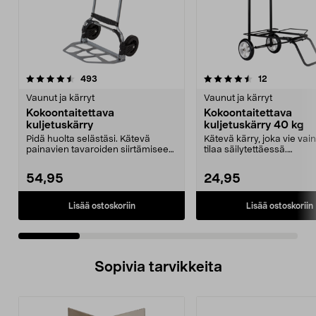
4.5 viidestä
arvostelut
4.5 viidestä
arvostelut
493
12
tähdestä
t
Vaunut ja kärryt
Vaunut ja kärryt
Kokoontaitettava
Kokoontaitettava
kuljetuskärry
kuljetuskärry 40 kg
Pidä huolta selästäsi. Kätevä
Kätevä kärry, joka vie vai
painavien tavaroiden siirtämiseen.
tilaa säilytettäessä.
Erinomainen esi...
Kokoontaitettava kuljetu...
54,95
24,95
Lisää ostoskoriin
Lisää ostoskoriin
Sopivia tarvikkeita