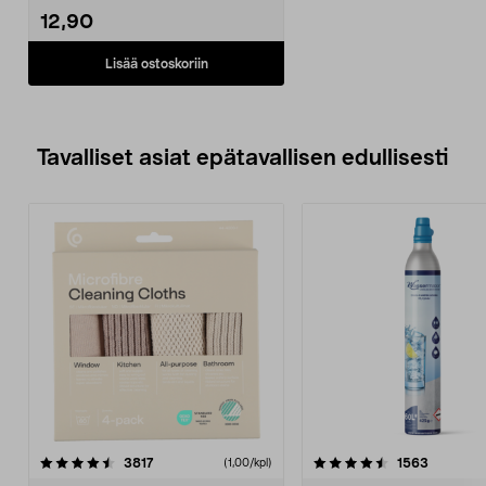
12,90
Lisää ostoskoriin
Tavalliset asiat epätavallisen edullisesti
4.5viidestä
arvostelut
4.5viidestä
arvostelu
3817
1563
(1,00/kpl)
tähdestä
t