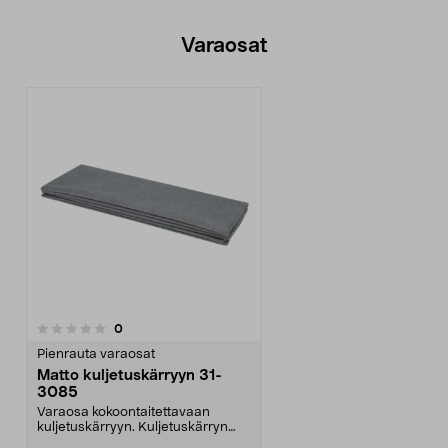
Varaosat
arvostelut
0
Pienrauta varaosat
Matto kuljetuskärryyn 31-
3085
Varaosa kokoontaitettavaan
kuljetuskärryyn. Kuljetuskärryn
kokoontaitettava pohj...