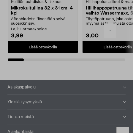
Keittiön puhdistus & tiskaus
Hiilihapotuslaitteet & mau
Mikrokuituliina 32 x 31 cm, 4
Hiilihappopatruuna tä
kpl
vaihto Wassermaxx, 6
Aftonbladetin "itsestään selvä
Täyttöpatruuna, joka ost
suosikki" siiv...
myymälästä – muista ott
patruuna mukaasi m...
Laji:
Harmaa/beige
-
3,99
3,00
Lisää ostoskoriin
Lisää ostoskoriin
Alatunniste
Asiakaspalvelu
Yleisiä kysymyksiä
Tietoa meistä
Ajankohtaista