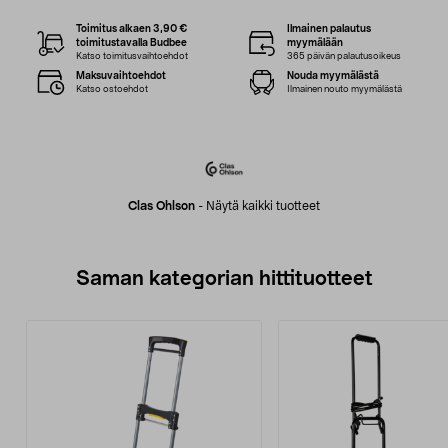
Toimitus alkaen 3,90 €
Ilmainen palautus
toimitustavalla Budbee
myymälään
Katso toimitusvaihtoehdot
365 päivän palautusoikeus
Maksuvaihtoehdot
Nouda myymälästä
Katso ostoehdot
Ilmainen nouto myymälästä
Clas Ohlson
-
Näytä kaikki tuotteet
Saman kategorian hittituotteet