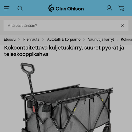
Etusivu
Pienrauta
Autotalli & korjaamo
Vaunut ja kärryt
Kokoon
Kokoontaitettava kuljetuskärry, suuret pyörät ja
teleskooppikahva