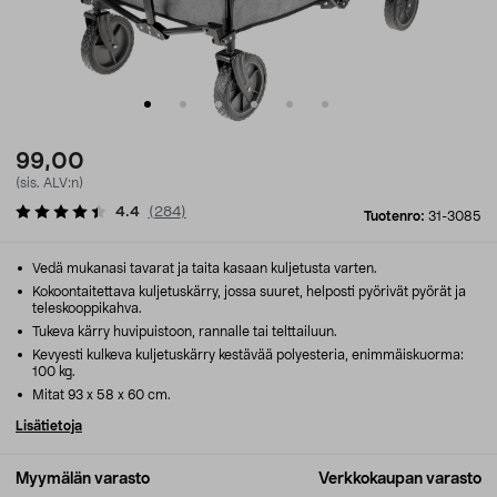
99,00
(sis. ALV:n)
4.4
(
284
)
Tuotenro:
31-3085
Vedä mukanasi tavarat ja taita kasaan kuljetusta varten.
Kokoontaitettava kuljetuskärry, jossa suuret, helposti pyörivät pyörät ja
teleskooppikahva.
Tukeva kärry huvipuistoon, rannalle tai telttailuun.
Kevyesti kulkeva kuljetuskärry kestävää polyesteria, enimmäiskuorma:
100 kg.
Mitat 93 x 58 x 60 cm.
Lisätietoja
Myymälän varasto
Verkkokaupan varasto