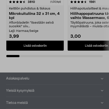
4.5viidestä
arvostelut
4.5viidestä
arvostelu
3810
1561
(1,00/kpl)
tähdestä
t
Keittiön puhdistus & tiskaus
Hiilihapotuslaitteet & mau
Mikrokuituliina 32 x 31 cm, 4
Hiilihappopatruuna tä
kpl
vaihto Wassermaxx, 6
Aftonbladetin "itsestään selvä
Täyttöpatruuna, joka ost
suosikki" siiv...
myymälästä – muista ott
patruuna mukaasi m...
Laji:
Harmaa/beige
3,99
3,00
Lisää ostoskoriin
Lisää ostoskoriin
Alatunniste
Asiakaspalvelu
Yleisiä kysymyksiä
Tietoa meistä