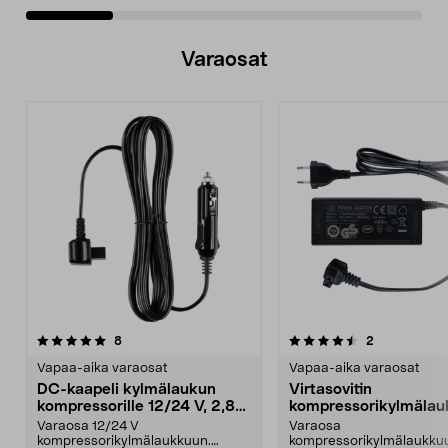
Varaosat
4.5viidestä
arvostelut
arvostelut
8
2
tähdestä
Vapaa-aika varaosat
Vapaa-aika varaosat
DC-kaapeli kylmälaukun
Virtasovitin
kompressorille 12/24 V, 2,8
kompressorikylmäla
m
230 V, 90 W
Varaosa 12/24 V
Varaosa
kompressorikylmälaukkuun.
kompressorikylmälaukku