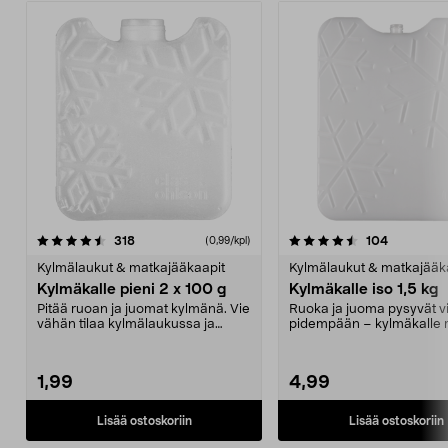
4.5 viidestä
arvostelut
4.5 viidestä
arvostelut
318
104
(0,99/kpl)
tähdestä
t
Kylmälaukut & matkajääkaapit
Kylmälaukut & matkajääk
Kylmäkalle pieni 2 x 100 g
Kylmäkalle iso 1,5 kg
Pitää ruoan ja juomat kylmänä. Vie
Ruoka ja juoma pysyvät vi
vähän tilaa kylmälaukussa ja
pidempään – kylmäkalle re
pakastimessa. Pi...
retkeilyyn. S...
1,99
4,99
Lisää ostoskoriin
Lisää ostoskoriin