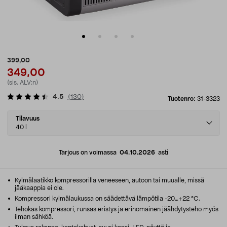
399,00
349,00
(sis. ALV:n)
4.5
(
130
)
Tuotenro:
31-3323
Select
Tilavuus
variant
40 l
Tarjous on voimassa
04.10.2026
asti
Kylmälaatikko kompressorilla veneeseen, autoon tai muualle, missä
jääkaappia ei ole.
Kompressori kylmälaukussa on säädettävä lämpötila -20…+22 °C.
Tehokas kompressori, runsas eristys ja erinomainen jäähdytysteho myös
ilman sähköä.