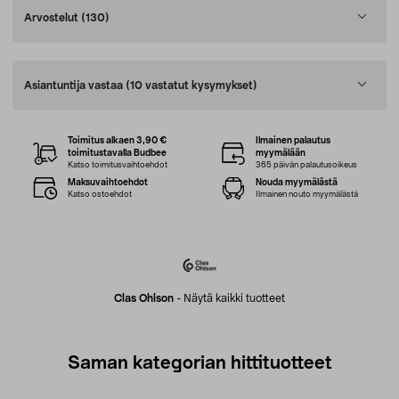
Arvostelut
(130)
Asiantuntija vastaa
(10 vastatut kysymykset)
Toimitus alkaen 3,90 €
Ilmainen palautus
toimitustavalla Budbee
myymälään
Katso toimitusvaihtoehdot
365 päivän palautusoikeus
Maksuvaihtoehdot
Nouda myymälästä
Katso ostoehdot
Ilmainen nouto myymälästä
Clas Ohlson
-
Näytä kaikki tuotteet
Saman kategorian hittituotteet