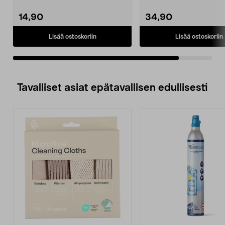
Tasavirtakaapeli
toimii 230 V:n verkkovirral
kompressorikylmälaukk...
Virtasovitin k...
14,90
34,90
Lisää ostoskoriin
Lisää ostoskoriin
Tavalliset asiat epätavallisen edullisesti