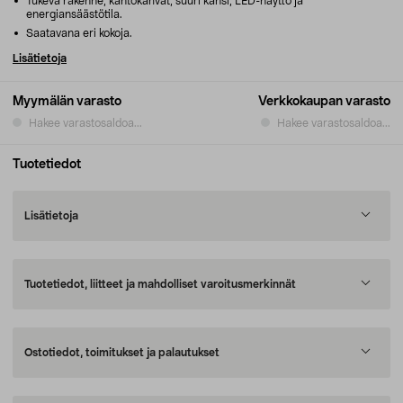
Tukeva rakenne, kantokahvat, suuri kansi, LED-näyttö ja
energiansäästötila.
Saatavana eri kokoja.
Lisätietoja
Myymälän varasto
Verkkokaupan varasto
Hakee varastosaldoa...
Hakee varastosaldoa...
Tuotetiedot
Lisätietoja
Tuotetiedot, liitteet ja mahdolliset varoitusmerkinnät
Ostotiedot, toimitukset ja palautukset