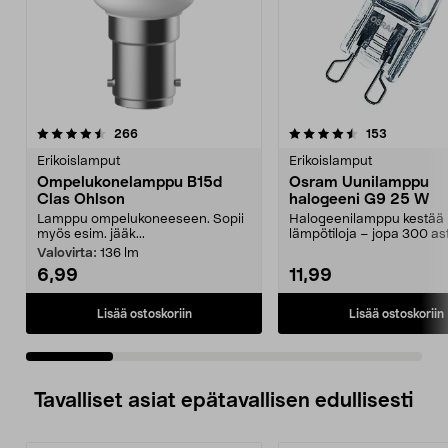
4.5 viidestä
arvostelut
4.0 viidestä
arvostelut
266
153
tähdestä
t
Erikoislamput
Erikoislamput
Ompelukonelamppu B15d
Osram Uunilamppu
Clas Ohlson
halogeeni G9 25 W
Lamppu ompelukoneeseen. Sopii
Halogeenilamppu kestää 
myös esim. jääk...
lämpötiloja – jopa 300 ast
Osramin uunilamp...
Valovirta:
136 lm
6,99
11,99
Lisää ostoskoriin
Lisää ostoskoriin
Tavalliset asiat epätavallisen edullisesti