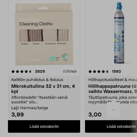
4.5viidestä
arvostelut
4.5viidestä
arvostel
3809
1560
(1,00/kpl)
tähdestä
t
Keittiön puhdistus & tiskaus
Hiilihapotuslaitteet & mau
Mikrokuituliina 32 x 31 cm, 4
Hiilihappopatruuna tä
kpl
vaihto Wassermaxx, 6
Aftonbladetin "itsestään selvä
Täyttöpatruuna, joka ost
suosikki" siiv...
myymälästä – muista ott
patruuna mukaasi m...
Laji:
Harmaa/beige
-
3,99
3,00
Lisää ostoskoriin
Lisää ostoskoriin