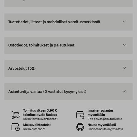
Tuotetiedot, liitteet ja mahdolliset varoitusmerkinnät
Ostotiedot, toimitukset ja palautukset
Arvostelut
(52)
Asiantuntija vastaa
(2 vastatut kysymykset)
Toimitus alkaen 3,90 €
Ilmainen palautus
toimitustavalla Budbee
myymälään
Katso toimitusvaihtoehdot
365 päivän palautusoikeus
Maksuvaihtoehdot
Nouda myymälästä
Katso ostoehdot
Ilmainen nouto myymälästä