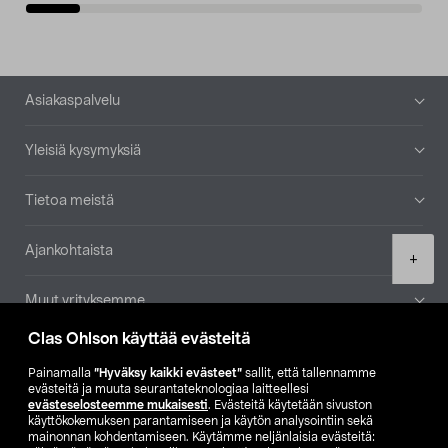
Alatunniste
Asiakaspalvelu
Yleisiä kysymyksiä
Tietoa meistä
Ajankohtaista
Product
+
quantity
Muut yrityksemme
Clas Ohlson käyttää evästeitä
Etsi myymälä
Painamalla
”Hyväksy kaikki evästeet”
sallit, että tallennamme
evästeitä ja muuta seurantateknologiaa laitteellesi
SE
NO
FI
evästeselosteemme mukaisesti
. Evästeitä käytetään sivuston
käyttökokemuksen parantamiseen ja käytön analysointiin sekä
FI
SV
mainonnan kohdentamiseen. Käytämme neljänlaisia evästeitä: