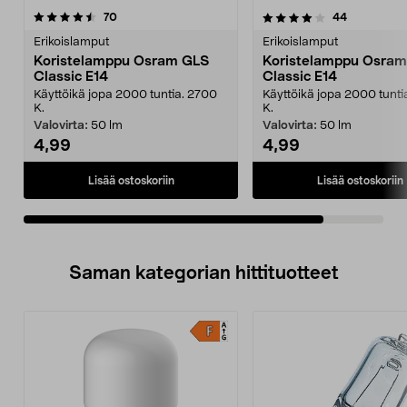
4.0viidestä
arvostelut
arvostelut
70
44
tähdestä
Erikoislamput
Erikoislamput
Koristelamppu Osram GLS
Koristelamppu Osra
Classic E14
Classic E14
Käyttöikä jopa 2000 tuntia. 2700
Käyttöikä jopa 2000 tunti
K.
K.
Valovirta:
50 lm
Valovirta:
50 lm
4,99
4,99
Lisää ostoskoriin
Lisää ostoskoriin
Saman kategorian hittituotteet