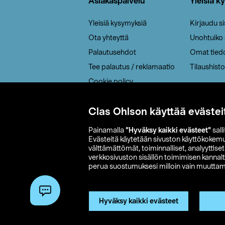
Asiakaspalvelu
Yleisiä k
Yleisiä kysymyksiä
Kirjaudu s
Ota yhteyttä
Unohtuiko
Palautusehdot
Omat tied
Tee palautus / reklamaatio
Tilaushisto
Cookie policy
Toimitustavat
Clas Ohlson käyttää evästei
Saavutettavuus
Painamalla
”Hyväksy kaikki evästeet”
sall
Evästeitä käytetään sivuston käyttökokem
välttämättömät, toiminnalliset, analyyttise
verkkosivuston sisällön toimimisen kannalt
perua suostumuksesi milloin vain muuttama
© 2026 Clas
Hyväksy kaikki evästeet