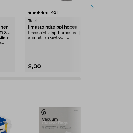
4.0 viidestä
arvostelut
3.5
401
3
tähdestä
tähdestä
Teipit
Peittäminen 
linen
Ilmastointiteippi hopea
Maalarintei
mm x
Ilmastointiteippi harrastus- ja
Perinteinen m
ammattilaiskäyttöön.
sisäkäyttöön.
iin ja
Käytännöllinen teippi korja...
suojaa teipillä
ä
2,00
6,99