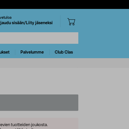
vetuloa
rjaudu sisään/Liity jäseneksi
ukset
Palvelumme
Club Clas
levien tuotteiden joukosta.