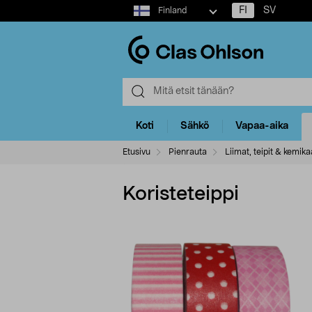
Select
FI
SV
Finland
market
Koti
Sähkö
Vapaa-aika
Etusivu
Pienrauta
Liimat, teipit & kemikaa
Koristeteippi