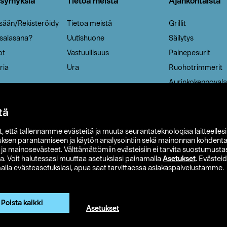
ysymyksiä
Tietoa meistä
Ajankohtaista
isään/Rekisteröidy
Tietoa meistä
Grillit
 salasana?
Uutishuone
Säilytys
ot
Vastuullisuus
Painepesurit
ria
Ura
Ruohotrimmerit
Aurinkokennovala
tä
it, että tallennamme evästeitä ja muuta seurantateknologiaa laitteelles
uksen parantamiseen ja käytön analysointiin sekä mainonnan kohdenta
t ja mainosevästeet. Välttämättömiin evästeisiin ei tarvita suostumustas
a. Voit halutessasi muuttaa asetuksiasi painamalla
Asetukset
. Evästei
lla evästeasetuksiasi, apua saat tarvittaessa asiakaspalvelustamme.
 Ohlson
Club Clas
Ostoehdot
Tietosuojaseloste
Et
Näytä hinnat ilman ALV:a
Poista kaikki
Asetukset