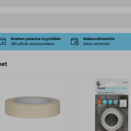
Ilmainen palautus myymälään
Maksuvaihtoehdot
365 päivän palautusoikeus
Katso ostoehdot
eet