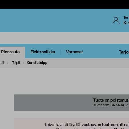
Ter
Ki
Pienrauta
Elektroniikka
Varaosat
Tarjo
lit
Teipit
Koristeteippi
Tuote on poistunut
Tuotenro:
34-1494-2
Toivottavasti löydät
vastaavan tuotteen
alla o