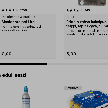
3.5 viidestä
arvostelut
4.5 viidestä
arvostelut
1756
149
tähdestä
Peittäminen & suojaus
Teipit
Maalarinteippi 1 kpl
Erittäin vahva kaksipuo
teippi, läpinäkyvä, 12 
Perinteinen maalarinteippi
2,5 m
sisäkäyttöön. Ohut...
Tarttuu lasiin, metalliin, muov
maalattuihin pintoihin – sek
sisällä että...
2,99
5,99
 edullisesti
Multibuy