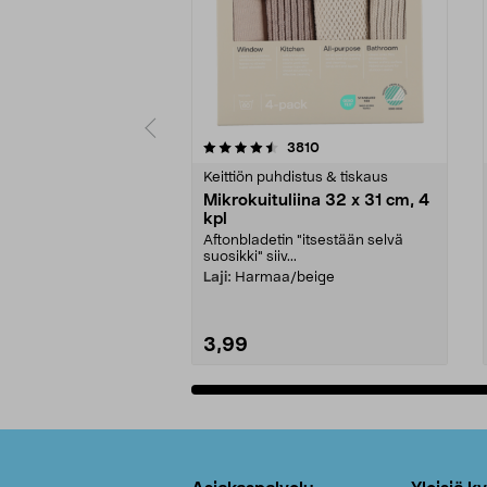
5viidestä
4.5viidestä
arvostelut
3810
tähdestä
tähdestä
Keittiön puhdistus & tiskaus
Mikrokuituliina 32 x 31 cm, 4
kpl
Aftonbladetin "itsestään selvä
suosikki" siiv...
Laji:
Harmaa/beige
3,99
Lisää ostoskoriin
Alatunniste