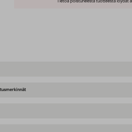
Tietoa poistuneesta tuotteesta löydät al
oitusmerkinnät