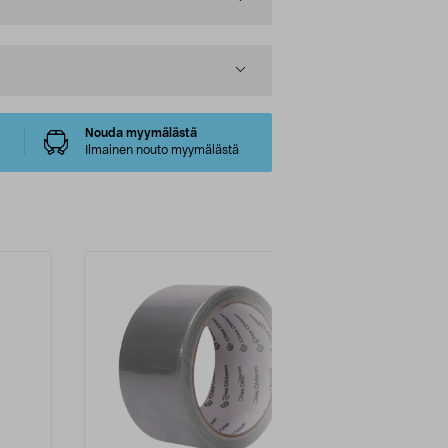
Nouda myymälästä
Ilmainen nouto myymälästä