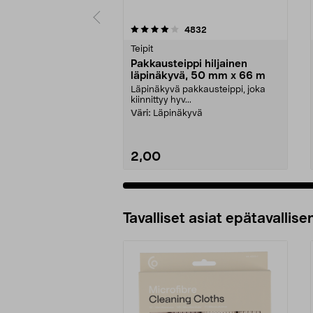
0 viidestä
4.0 viidestä
arvostelut
4832
tähdestä
tähdestä
Teipit
Pakkausteippi hiljainen
läpinäkyvä, 50 mm x 66 m
Läpinäkyvä pakkausteippi, joka
kiinnittyy hyv...
Väri:
Läpinäkyvä
2,00
Tavalliset asiat epätavallisen