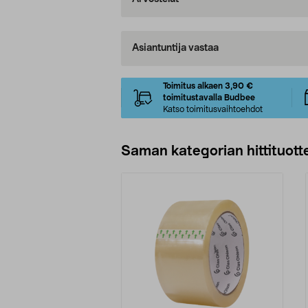
Asiantuntija vastaa
Toimitus alkaen 3,90 €
toimitustavalla Budbee
Katso toimitusvaihtoehdot
Saman kategorian hittituott