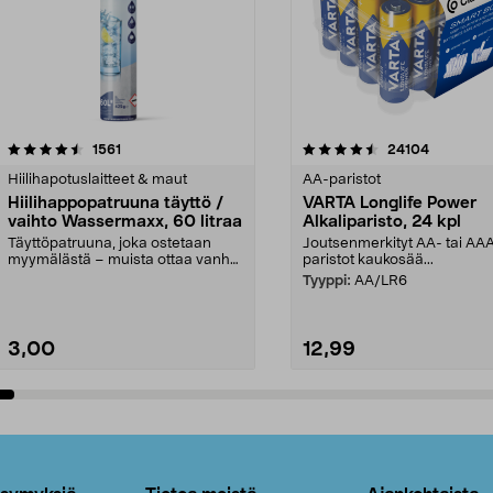
4.5viidestä
arvostelut
4.5viidestä
arvostelut
1561
24104
tähdestä
Hiilihapotuslaitteet & maut
AA-paristot
Hiilihappopatruuna täyttö /
VARTA Longlife Power
vaihto Wassermaxx, 60 litraa
Alkaliparisto, 24 kpl
Täyttöpatruuna, joka ostetaan
Joutsenmerkityt AA- tai AA
myymälästä – muista ottaa vanha
paristot kaukosää...
patruuna mukaasi m...
Tyyppi:
AA/LR6
3,00
12,99
Lisää ostoskoriin
Lisää ostoskoriin