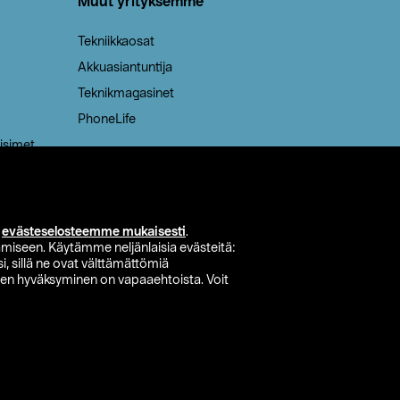
Muut yrityksemme
Tekniikkaosat
Akkuasiantuntija
Teknikmagasinet
PhoneLife
isimet
i
evästeselosteemme mukaisesti
.
miseen. Käytämme neljänlaisia evästeitä:
i, sillä ne ovat välttämättömiä
den hyväksyminen on vapaaehtoista. Voit
si myymälä