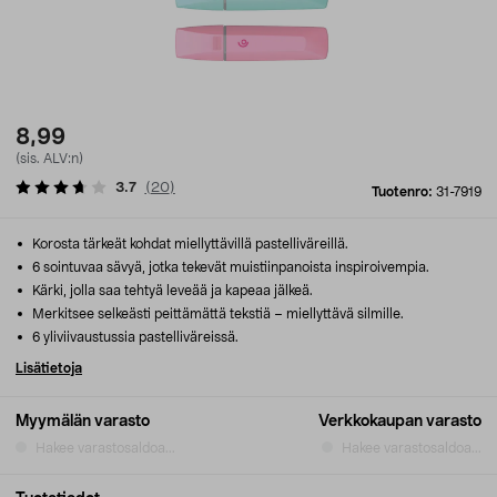
8,99
(sis. ALV:n)
3.7
(
20
)
Tuotenro:
31-7919
Korosta tärkeät kohdat miellyttävillä pastelliväreillä.
6 sointuvaa sävyä, jotka tekevät muistiinpanoista inspiroivempia.
Kärki, jolla saa tehtyä leveää ja kapeaa jälkeä.
Merkitsee selkeästi peittämättä tekstiä – miellyttävä silmille.
6 yliviivaustussia pastelliväreissä.
Lisätietoja
Myymälän varasto
Verkkokaupan varasto
Hakee varastosaldoa...
Hakee varastosaldoa...