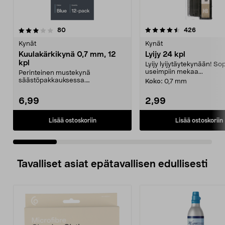
4.5 viidestä
arvostelut
3.5 viidestä
arvostelut
80
426
tähdestä
t
Kynät
Kynät
Kuulakärkikynä 0,7 mm, 12
Lyijy 24 kpl
kpl
Lyijy lyijytäytekynään! Sop
useimpiin mekaa...
Perinteinen mustekynä
säästöpakkauksessa.
Koko:
0,7 mm
Kuulakärkikynä, jossa 0,7 mm:n
kärki –...
6,99
2,99
Lisää ostoskoriin
Lisää ostoskoriin
Tavalliset asiat epätavallisen edullisesti