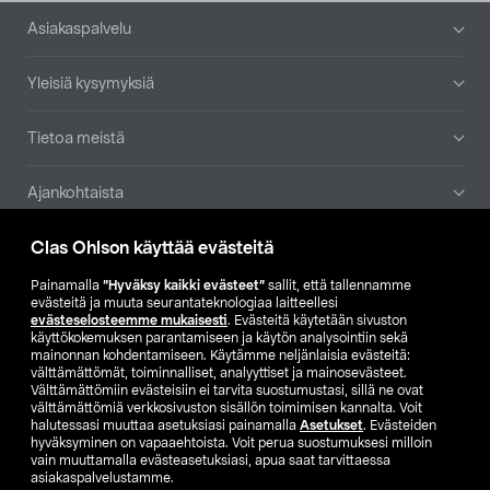
Alatunniste
Asiakaspalvelu
Yleisiä kysymyksiä
Tietoa meistä
Ajankohtaista
Clas Ohlson käyttää evästeitä
Muut yrityksemme
Painamalla
”Hyväksy kaikki evästeet”
sallit, että tallennamme
Etsi myymälä
evästeitä ja muuta seurantateknologiaa laitteellesi
evästeselosteemme mukaisesti
. Evästeitä käytetään sivuston
käyttökokemuksen parantamiseen ja käytön analysointiin sekä
mainonnan kohdentamiseen. Käytämme neljänlaisia evästeitä:
SE
NO
FI
välttämättömät, toiminnalliset, analyyttiset ja mainosevästeet.
Välttämättömiin evästeisiin ei tarvita suostumustasi, sillä ne ovat
FI
SV
välttämättömiä verkkosivuston sisällön toimimisen kannalta. Voit
halutessasi muuttaa asetuksiasi painamalla
Asetukset
. Evästeiden
hyväksyminen on vapaaehtoista. Voit perua suostumuksesi milloin
vain muuttamalla evästeasetuksiasi, apua saat tarvittaessa
asiakaspalvelustamme.