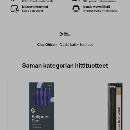
Katso toimitusvaihtoehdot
365 päivän palautusoikeus
Maksuvaihtoehdot
Nouda myymälästä
Katso ostoehdot
Ilmainen nouto myymälästä
Clas Ohlson
-
Näytä kaikki tuotteet
Saman kategorian hittituotteet