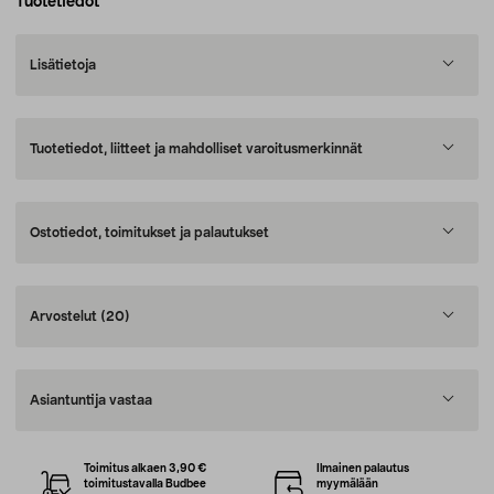
Tuotetiedot
Lisätietoja
Tuotetiedot, liitteet ja mahdolliset varoitusmerkinnät
Ostotiedot, toimitukset ja palautukset
Arvostelut
(20)
Asiantuntija vastaa
Toimitus alkaen 3,90 €
Ilmainen palautus
toimitustavalla Budbee
myymälään