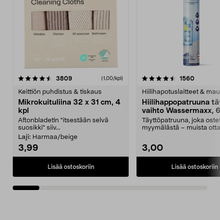
4.5viidestä
arvostelut
4.5viidestä
arvostel
3809
1560
(1,00/kpl)
tähdestä
t
Keittiön puhdistus & tiskaus
Hiilihapotuslaitteet & mau
Mikrokuituliina 32 x 31 cm, 4
Hiilihappopatruuna tä
kpl
vaihto Wassermaxx, 6
Aftonbladetin "itsestään selvä
Täyttöpatruuna, joka ost
suosikki" siiv...
myymälästä – muista ott
patruuna mukaasi m...
Laji:
Harmaa/beige
3,99
3,00
Lisää ostoskoriin
Lisää ostoskoriin