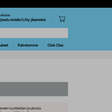
vetuloa
rjaudu sisään/Liity jäseneksi
ukset
Palvelumme
Club Clas
levien tuotteiden joukosta.