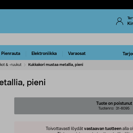
Ter
Ki
Pienrauta
Elektroniikka
Varaosat
Tarjo
kot & -ruukut
Kukkakori mustaa metallia, pieni
allia, pieni
Tuote on poistunut
Tuotenro:
31-6095
Toivottavasti löydät
vastaavan tuotteen
alla o