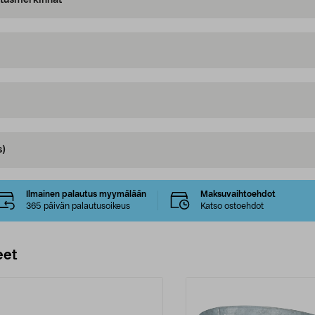
oitusmerkinnät
s)
Ilmainen palautus myymälään
Maksuvaihtoehdot
365 päivän palautusoikeus
Katso ostoehdot
eet