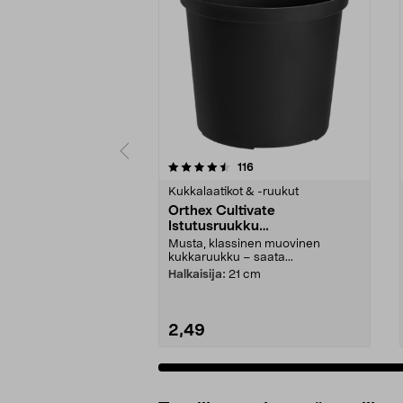
5 viidestä
4.5 viidestä
arvostelut
116
tähdestä
tähdestä
Kukkalaatikot & -ruukut
Orthex Cultivate
Istutusruukku
kierrätysmuovia, musta
Musta, klassinen muovinen
kukkaruukku – saata...
Halkaisija:
21 cm
2,49