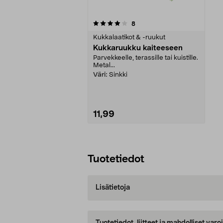
0viidestä
arvostelut
8
tähdestä
Kukkalaatikot & -ruukut
Kukkaruukku kaiteeseen
Parvekkeelle, terassille tai kuistille.
Metal...
Väri:
Sinkki
11,99
Lisää ostoskoriin
Tuotetiedot
Lisätietoja