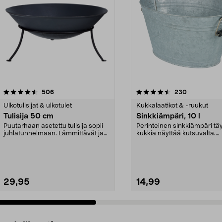
4.5 viidestä
arvostelut
4.5 viidestä
arvostelut
506
230
tähdestä
Ulkotulisijat & ulkotulet
Kukkalaatikot & -ruukut
Tulisija 50 cm
Sinkkiämpäri, 10 l
Puutarhaan asetettu tulisija sopii
Perinteinen sinkkiämpäri t
juhlatunnelmaan. Lämmittävät ja
kukkia näyttää kutsuvalta.
tuikkivat tul...
Retrohenkinen malli, ...
29,95
14,99