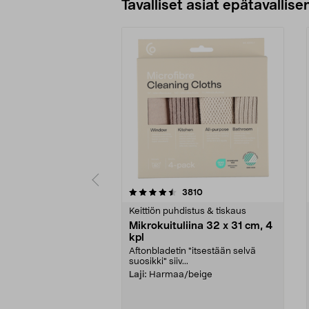
Tavalliset asiat epätavallisen
5viidestä
4.5viidestä
arvostelut
3810
tähdestä
tähdestä
Keittiön puhdistus & tiskaus
Mikrokuituliina 32 x 31 cm, 4
kpl
Aftonbladetin "itsestään selvä
suosikki" siiv...
Laji:
Harmaa/beige