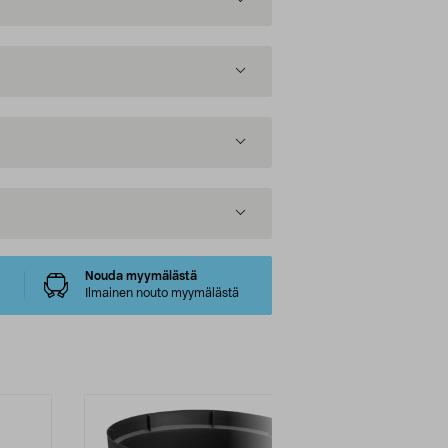
Nouda myymälästä
Ilmainen nouto myymälästä