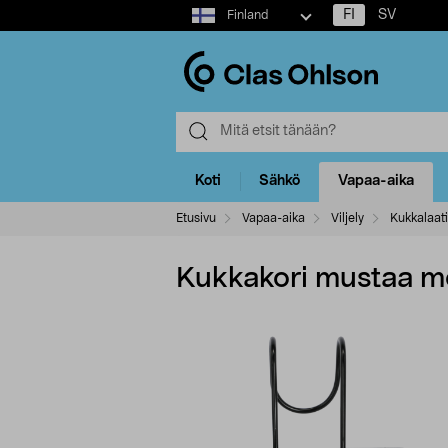
Select
FI
SV
Finland
market
Koti
Sähkö
Vapaa-aika
Etusivu
Vapaa-aika
Viljely
Kukkalaati
Kukkakori mustaa met