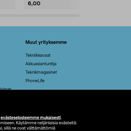
6,00
2,00
Lisää ostoskoriin
Lisää
Muut yrityksemme
Tekniikkaosat
Akkuasiantuntija
Teknikmagasinet
PhoneLife
isimet
i
evästeselosteemme mukaisesti
.
miseen. Käytämme neljänlaisia evästeitä:
i, sillä ne ovat välttämättömiä