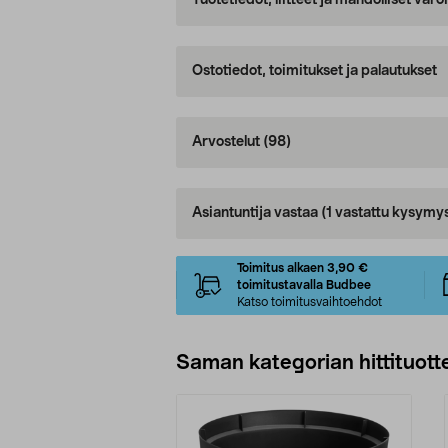
Tuotetiedot, liitteet ja mahdolliset var
Ostotiedot, toimitukset ja palautukset
Arvostelut
(98)
Asiantuntija vastaa
(1 vastattu kysymy
Toimitus alkaen 3,90 €
toimitustavalla Budbee
Katso toimitusvaihtoehdot
Saman kategorian hittituott