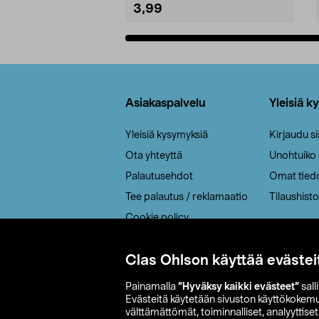
3,99
Lisää ostoskoriin
Alatunniste
Asiakaspalvelu
Yleisiä k
Yleisiä kysymyksiä
Kirjaudu s
Ota yhteyttä
Unohtuiko
Palautusehdot
Omat tied
Tee palautus / reklamaatio
Tilaushisto
Cookie policy
Toimitustavat
Clas Ohlson käyttää evästei
Saavutettavuus
Painamalla
”Hyväksy kaikki evästeet”
sall
Evästeitä käytetään sivuston käyttökokem
välttämättömät, toiminnalliset, analyyttise