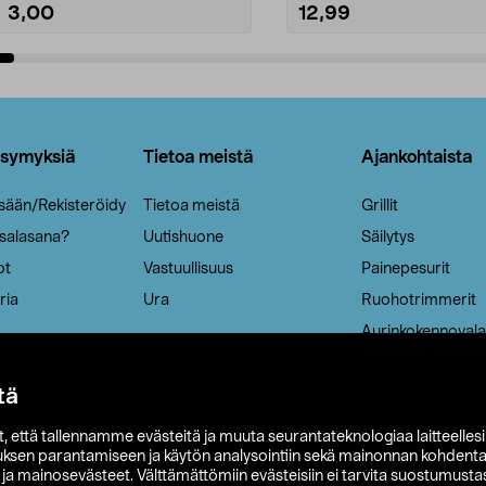
3,00
12,99
Lisää ostoskoriin
Lisää ostoskoriin
ysymyksiä
Tietoa meistä
Ajankohtaista
isään/Rekisteröidy
Tietoa meistä
Grillit
 salasana?
Uutishuone
Säilytys
ot
Vastuullisuus
Painepesurit
ria
Ura
Ruohotrimmerit
Aurinkokennovala
tä
it, että tallennamme evästeitä ja muuta seurantateknologiaa laitteelles
uksen parantamiseen ja käytön analysointiin sekä mainonnan kohdenta
t ja mainosevästeet. Välttämättömiin evästeisiin ei tarvita suostumustas