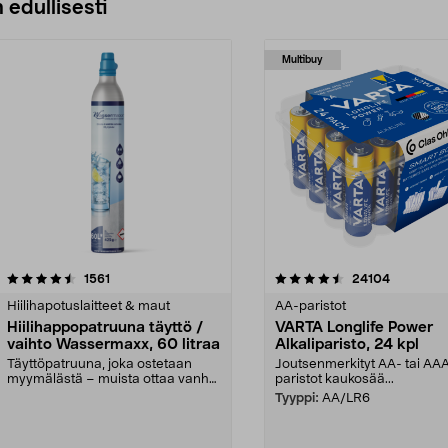
 edullisesti
Multibuy
4.5viidestä
arvostelut
4.5viidestä
arvostelut
1561
24104
tähdestä
Hiilihapotuslaitteet & maut
AA-paristot
Hiilihappopatruuna täyttö /
VARTA Longlife Power
vaihto Wassermaxx, 60 litraa
Alkaliparisto, 24 kpl
Täyttöpatruuna, joka ostetaan
Joutsenmerkityt AA- tai AA
myymälästä – muista ottaa vanha
paristot kaukosää...
patruuna mukaasi m...
Tyyppi:
AA/LR6