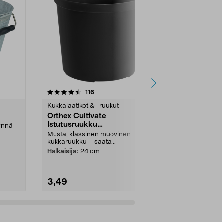
4.5 viidestä
arvostelut
4.5
116
3
tähdestä
tähdestä
Kukkalaatikot & -ruukut
Kukkalaatikot
Orthex Cultivate
Tomaattiruu
Istutusruukku
itsekastel
äynnä
kierrätysmuovia, musta
Musta, klassinen muovinen
Helpottaa vi
kukkaruukku – saata...
kasvattamista
jossa on sälei
Halkaisija:
24 cm
3,49
14,99