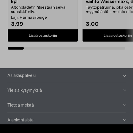
kpl
vaihto Wassermaxx, 6
Aftonbladetin "itsestään selvä
Täyttöpatruuna, joka ost
suosikki" siiv...
myymälästä – muista ott
patruuna mukaasi m...
Laji:
Harmaa/beige
3,99
3,00
Lisää ostoskoriin
Lisää ostoskoriin
Alatunniste
Asiakaspalvelu
Yleisiä kysymyksiä
Tietoa meistä
Ajankohtaista