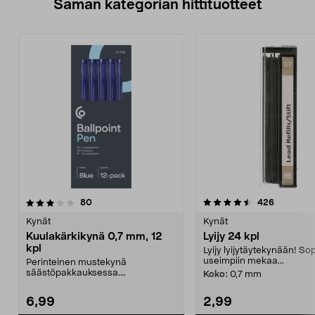
Saman kategorian hittituotteet
4.5 viidestä
arvostelut
4.5 viidestä
arvostelut
80
426
tähdestä
t
Kynät
Kynät
Kuulakärkikynä 0,7 mm, 12
Lyijy 24 kpl
kpl
Lyijy lyijytäytekynään! Sop
useimpiin mekaa...
Perinteinen mustekynä
säästöpakkauksessa.
Koko:
0,7 mm
Kuulakärkikynä, jossa 0,7 mm:n
kärki –...
6,99
2,99