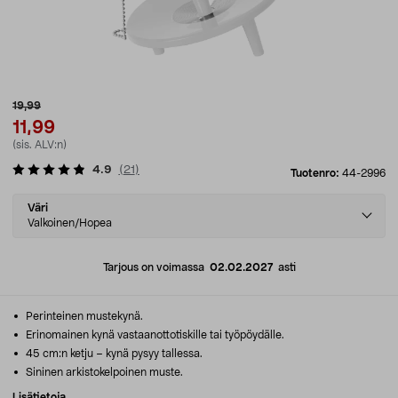
19,99
11,99
(sis. ALV:n)
4.9
(
21
)
Tuotenro:
44-2996
Select
Väri
variant
Valkoinen/Hopea
Tarjous on voimassa
02.02.2027
asti
Perinteinen mustekynä.
Erinomainen kynä vastaanottotiskille tai työpöydälle.
45 cm:n ketju – kynä pysyy tallessa.
Sininen arkistokelpoinen muste.
Lisätietoja