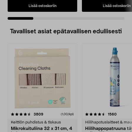
Lisää ostoskoriin
Lisää ostoskoriin
Tavalliset asiat epätavallisen edullisesti
4.5viidestä
arvostelut
4.5viidestä
arvostel
3809
1560
(1,00/kpl)
tähdestä
t
Keittiön puhdistus & tiskaus
Hiilihapotuslaitteet & mau
Mikrokuituliina 32 x 31 cm, 4
Hiilihappopatruuna tä