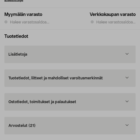
Myymälän varasto
Verkkokaupan varasto
Hakee varastosaldoa...
Hakee varastosaldoa...
Tuotetiedot
Lisätietoja
Tuotetiedot, liitteet ja mahdolliset varoitusmerkinnät
Ostotiedot, toimitukset ja palautukset
Arvostelut
(21)