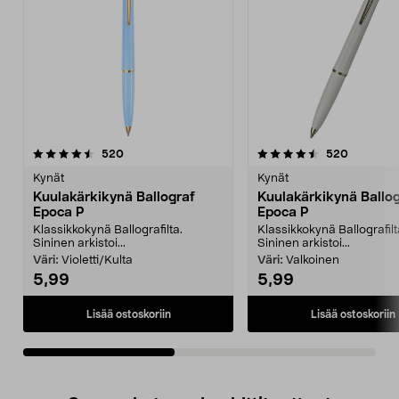
4.5viidestä
arvostelut
4.5viidestä
arvostelu
520
520
tähdestä
t
Kynät
Kynät
Kuulakärkikynä Ballograf
Kuulakärkikynä Ballo
Epoca P
Epoca P
Klassikkokynä Ballografilta.
Klassikkokynä Ballografilt
Sininen arkistoi...
Sininen arkistoi...
Väri:
Violetti/Kulta
Väri:
Valkoinen
5,99
5,99
Lisää ostoskoriin
Lisää ostoskoriin