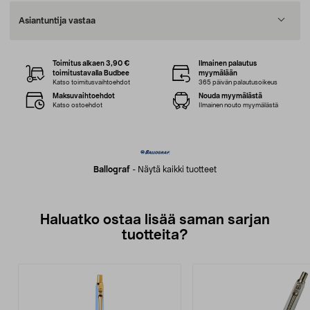
Asiantuntija vastaa
Toimitus alkaen 3,90 €
Ilmainen palautus
toimitustavalla Budbee
myymälään
Katso toimitusvaihtoehdot
365 päivän palautusoikeus
Maksuvaihtoehdot
Nouda myymälästä
Katso ostoehdot
Ilmainen nouto myymälästä
Ballograf
-
Näytä kaikki tuotteet
Haluatko ostaa lisää saman sarjan
tuotteita?