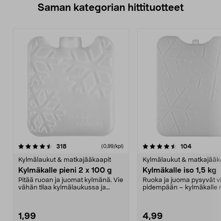
Saman kategorian hittituotteet
4.5 viidestä
arvostelut
4.5 viidestä
arvostelut
318
104
(0,99/kpl)
tähdestä
t
Kylmälaukut & matkajääkaapit
Kylmälaukut & matkajääk
Kylmäkalle pieni 2 x 100 g
Kylmäkalle iso 1,5 kg
Pitää ruoan ja juomat kylmänä. Vie
Ruoka ja juoma pysyvät vi
vähän tilaa kylmälaukussa ja
pidempään – kylmäkalle re
pakastimessa. Pi...
retkeilyyn. S...
1,99
4,99