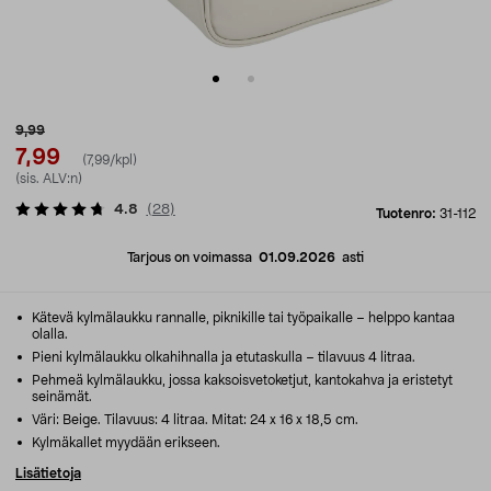
9,99
7,99
(7,99/kpl)
(sis. ALV:n)
4.8
(
28
)
Tuotenro:
31-112
Tarjous on voimassa
01.09.2026
asti
Kätevä kylmälaukku rannalle, piknikille tai työpaikalle – helppo kantaa
olalla.
Pieni kylmälaukku olkahihnalla ja etutaskulla – tilavuus 4 litraa.
Pehmeä kylmälaukku, jossa kaksoisvetoketjut, kantokahva ja eristetyt
seinämät.
Väri: Beige. Tilavuus: 4 litraa. Mitat: 24 x 16 x 18,5 cm.
Kylmäkallet myydään erikseen.
Lisätietoja