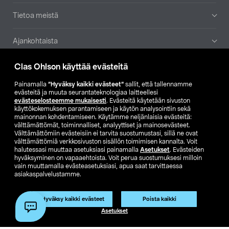
Tietoa meistä
Ajankohtaista
Clas Ohlson käyttää evästeitä
Muut yrityksemme
Painamalla
”Hyväksy kaikki evästeet”
sallit, että tallennamme
Etsi myymälä
evästeitä ja muuta seurantateknologiaa laitteellesi
evästeselosteemme mukaisesti
. Evästeitä käytetään sivuston
käyttökokemuksen parantamiseen ja käytön analysointiin sekä
mainonnan kohdentamiseen. Käytämme neljänlaisia evästeitä:
SE
NO
FI
välttämättömät, toiminnalliset, analyyttiset ja mainosevästeet.
Välttämättömiin evästeisiin ei tarvita suostumustasi, sillä ne ovat
FI
SV
välttämättömiä verkkosivuston sisällön toimimisen kannalta. Voit
halutessasi muuttaa asetuksiasi painamalla
Asetukset
. Evästeiden
hyväksyminen on vapaaehtoista. Voit perua suostumuksesi milloin
vain muuttamalla evästeasetuksiasi, apua saat tarvittaessa
asiakaspalvelustamme.
Hyväksy kaikki evästeet
Poista kaikki
Club Clas
Ostoehdot
Tietosuojaseloste
Asetukset
Näytä hinnat ilman ALV:a