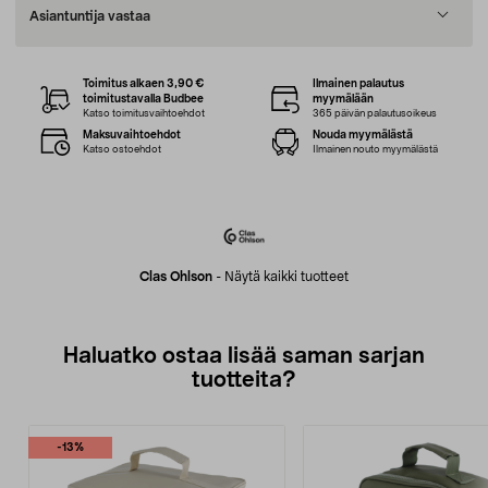
Asiantuntija vastaa
Toimitus alkaen 3,90 €
Ilmainen palautus
toimitustavalla Budbee
myymälään
Katso toimitusvaihtoehdot
365 päivän palautusoikeus
Maksuvaihtoehdot
Nouda myymälästä
Katso ostoehdot
Ilmainen nouto myymälästä
Clas Ohlson
-
Näytä kaikki tuotteet
Haluatko ostaa lisää saman sarjan
tuotteita?
-13%