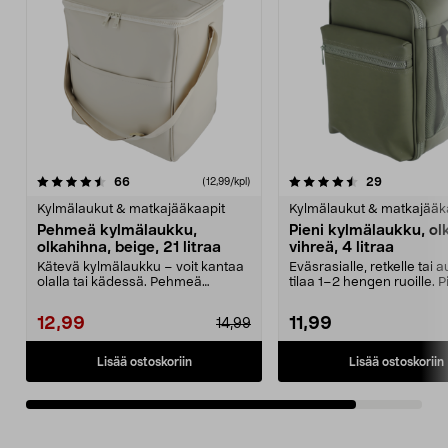
4.5viidestä
arvostelut
arvostelut
66
29
(12,99/kpl)
tähdestä
Kylmälaukut & matkajääkaapit
Kylmälaukut & matkajääk
Pehmeä kylmälaukku,
Pieni kylmälaukku, ol
olkahihna, beige, 21 litraa
vihreä, 4 litraa
Kätevä kylmälaukku – voit kantaa
Eväsrasialle, retkelle tai 
olalla tai kädessä. Pehmeä
tilaa 1–2 hengen ruoille. P
kylmälaukku olkahihn...
kylmälaukku,...
12,99
11,99
14,99
Lisää ostoskoriin
Lisää ostoskoriin