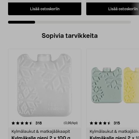
Lisää ostoskoriin
Lisää ostoskoriin
Sopivia tarvikkeita
4.5viidestä
arvostelut
arvostelut
318
315
(0,99/kpl)
tähdestä
Kylmälaukut & matkajääkaapit
Kylmälaukut & matkajääk
Kylmäkalle pieni 2 x 100 g
Kylmäkalle pieni 2 x 