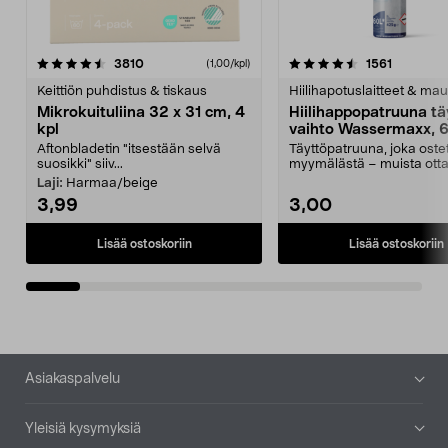
4.5viidestä
arvostelut
4.5viidestä
arvostelu
3810
1561
(1,00/kpl)
tähdestä
t
Keittiön puhdistus & tiskaus
Hiilihapotuslaitteet & mau
Mikrokuituliina 32 x 31 cm, 4
Hiilihappopatruuna tä
kpl
vaihto Wassermaxx, 6
Aftonbladetin "itsestään selvä
Täyttöpatruuna, joka ost
suosikki" siiv...
myymälästä – muista ott
patruuna mukaasi m...
Laji:
Harmaa/beige
3,99
3,00
Lisää ostoskoriin
Lisää ostoskoriin
Alatunniste
Asiakaspalvelu
Yleisiä kysymyksiä