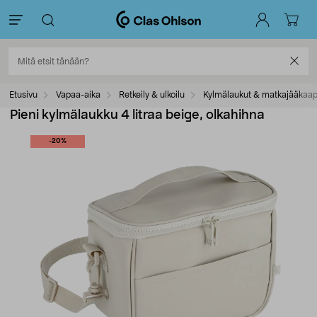
Etusivu
Vapaa-aika
Retkeily & ulkoilu
Kylmälaukut & matkajääkaap
Pieni kylmälaukku 4 litraa beige, olkahihna
-20%