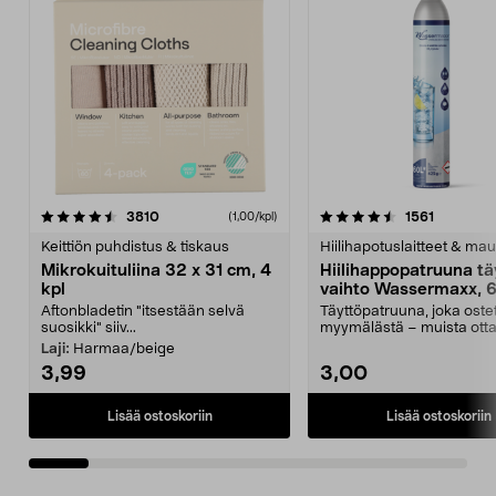
4.5viidestä
arvostelut
4.5viidestä
arvostelu
3810
1561
(1,00/kpl)
tähdestä
t
Keittiön puhdistus & tiskaus
Hiilihapotuslaitteet & mau
Mikrokuituliina 32 x 31 cm, 4
Hiilihappopatruuna tä
kpl
vaihto Wassermaxx, 6
Aftonbladetin "itsestään selvä
Täyttöpatruuna, joka ost
suosikki" siiv...
myymälästä – muista ott
patruuna mukaasi m...
Laji:
Harmaa/beige
3,99
3,00
Lisää ostoskoriin
Lisää ostoskoriin