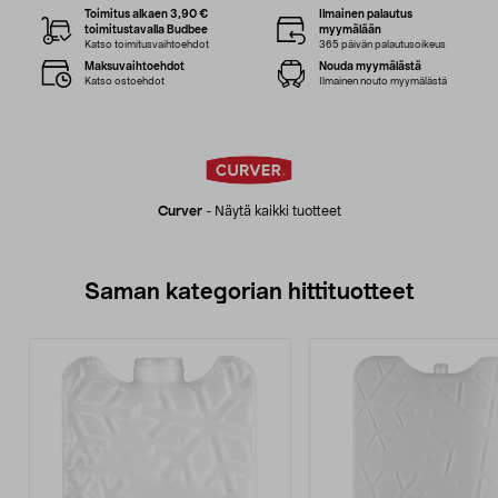
Toimitus alkaen 3,90 €
Ilmainen palautus
toimitustavalla Budbee
myymälään
Katso toimitusvaihtoehdot
365 päivän palautusoikeus
Maksuvaihtoehdot
Nouda myymälästä
Katso ostoehdot
Ilmainen nouto myymälästä
Curver
-
Näytä kaikki tuotteet
Saman kategorian hittituotteet