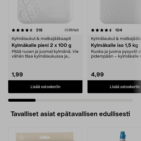
4.5 viidestä
arvostelut
4.5 viidestä
arvostelut
318
104
(0,99/kpl)
tähdestä
t
Kylmälaukut & matkajääkaapit
Kylmälaukut & matkajääk
Kylmäkalle pieni 2 x 100 g
Kylmäkalle iso 1,5 kg
Pitää ruoan ja juomat kylmänä. Vie
Ruoka ja juoma pysyvät vi
vähän tilaa kylmälaukussa ja
pidempään – kylmäkalle re
pakastimessa. Pi...
retkeilyyn. S...
1,99
4,99
Lisää ostoskoriin
Lisää ostoskoriin
Tavalliset asiat epätavallisen edullisesti