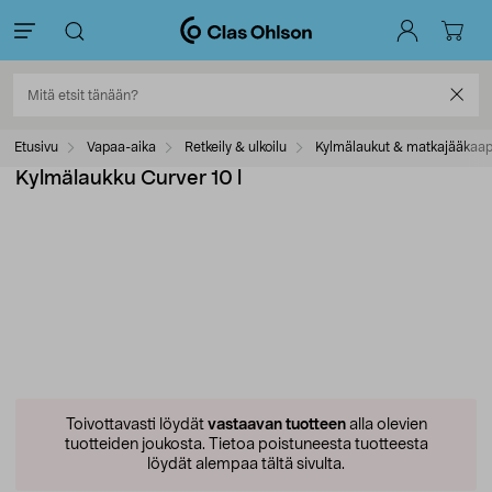
Etusivu
Vapaa-aika
Retkeily & ulkoilu
Kylmälaukut & matkajääkaap
Kylmälaukku Curver 10 l
Toivottavasti löydät
vastaavan tuotteen
alla olevien
tuotteiden joukosta.
Tietoa poistuneesta tuotteesta
löydät alempaa tältä sivulta.