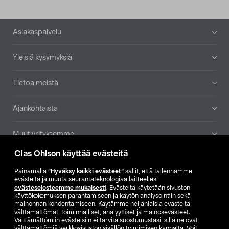
Alatunniste
Asiakaspalvelu
Yleisiä kysymyksiä
Tietoa meistä
Ajankohtaista
Muut yrityksemme
Clas Ohlson käyttää evästeitä
Etsi myymälä
Painamalla
”Hyväksy kaikki evästeet”
sallit, että tallennamme
evästeitä ja muuta seurantateknologiaa laitteellesi
SE
NO
FI
evästeselosteemme mukaisesti
. Evästeitä käytetään sivuston
käyttökokemuksen parantamiseen ja käytön analysointiin sekä
FI
SV
mainonnan kohdentamiseen. Käytämme neljänlaisia evästeitä:
välttämättömät, toiminnalliset, analyyttiset ja mainosevästeet.
Välttämättömiin evästeisiin ei tarvita suostumustasi, sillä ne ovat
välttämättömiä verkkosivuston sisällön toimimisen kannalta. Voit