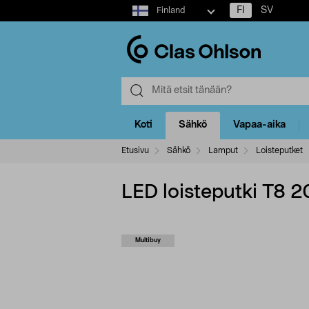
Select
FI
SV
Finland
market
Koti
Sähkö
Vapaa-aika
Etusivu
Sähkö
Lamput
Loisteputket
LED loisteputki T8
Multibuy