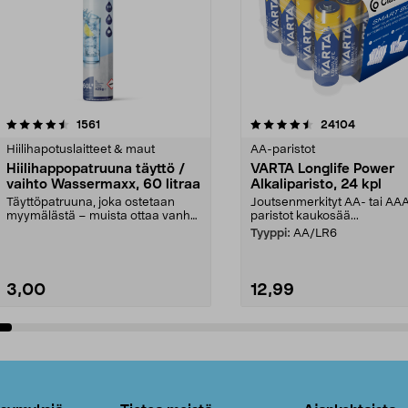
4.5viidestä
arvostelut
4.5viidestä
arvostelut
1561
24104
tähdestä
Hiilihapotuslaitteet & maut
AA-paristot
Hiilihappopatruuna täyttö /
VARTA Longlife Power
vaihto Wassermaxx, 60 litraa
Alkaliparisto, 24 kpl
Täyttöpatruuna, joka ostetaan
Joutsenmerkityt AA- tai AA
myymälästä – muista ottaa vanha
paristot kaukosää...
patruuna mukaasi m...
Tyyppi:
AA/LR6
3,00
12,99
Lisää ostoskoriin
Lisää ostoskoriin