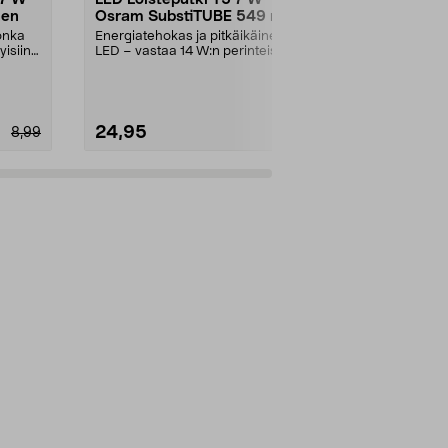
nen
Osram SubstiTUBE 549 mm
45 cm, läm
onka
Energiatehokas ja pitkäikäinen
Energiatehok
yisiin
LED – vastaa 14 W:n perinteistä
käyttöikä on pi
loisteputkea. Osr...
45 cm:n vala..
24,95
4,99
8,99