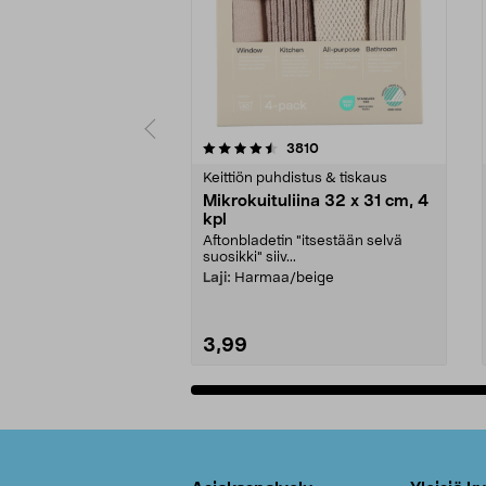
5viidestä
4.5viidestä
arvostelut
3810
tähdestä
tähdestä
Keittiön puhdistus & tiskaus
Mikrokuituliina 32 x 31 cm, 4
kpl
Aftonbladetin "itsestään selvä
suosikki" siiv...
Laji:
Harmaa/beige
3,99
Lisää ostoskoriin
Alatunniste