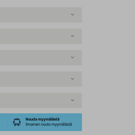
Nouda myymälästä
Ilmainen nouto myymälästä