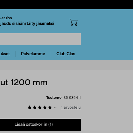
vetuloa
rjaudu sisään/Liity jäseneksi
ukset
Palvelumme
Club Clas
tput 1200 mm
Tuotenro:
36-9354-1
1
arvostelu
Lisää ostoskoriin
(1)