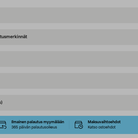
oitusmerkinnät
s)
Ilmainen palautus myymälään
Maksuvaihtoehdot
365 päivän palautusoikeus
Katso ostoehdot