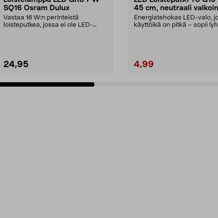
SQ16 Osram Dulux
45 cm, neutraali valkoi
Vastaa 16 W:n perinteistä
Energiatehokas LED-valo, j
loisteputkea, jossa ei ole LED-
käyttöikä on pitkä – sopii lyh
lamppua – jopa 30 000 t...
45 cm:n vala...
24,95
4,99