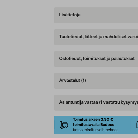
Lisätietoja
Tuotetiedot, liitteet ja mahdolliset var
Ostotiedot, toimitukset ja palautukset
Arvostelut
(1)
Asiantuntija vastaa
(1 vastattu kysymy
Toimitus alkaen 3,90 €
toimitustavalla Budbee
Katso toimitusvaihtoehdot