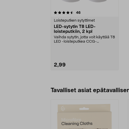
5viidestä
arvostelut
46
tähdestä
Loisteputken sytyttimet
LED-sytytin T8 LED-
loisteputkiin, 2 kpl
Vaihda sytytin, jotta voit käyttää T8
LED -loisteputkea CCG-
valaisimessa. Sopii ...
2,99
Lisää ostoskoriin
Tavalliset asiat epätavallisen