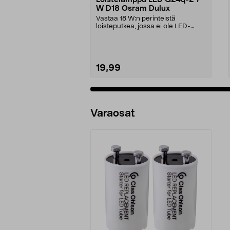
W D18 Osram Dulux
Vastaa 18 W:n perinteistä
loisteputkea, jossa ei ole LED-
lamppua – jopa 30 000 t...
19,99
Varaosat