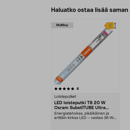
Haluatko ostaa lisää saman 
Multibuy
0viidestä
arvostelut
6
tähdestä
Loisteputket
LED loisteputki T8 20 W
Osram SubstiTUBE Ultra
Output 1213 mm, kylmän
Energiatehokas, pikäikäinen ja
valkoinen
erittäin kirkas LED – vastaa 36 W:n
perinteistä l...