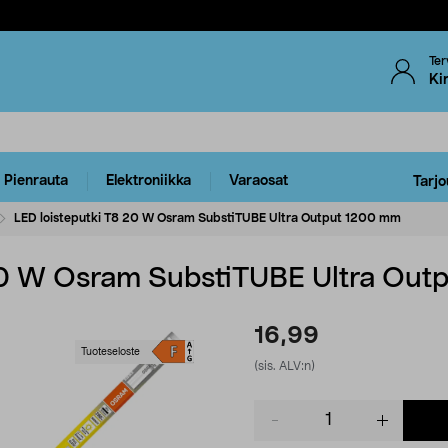
Ter
Ki
Pienrauta
Elektroniikka
Varaosat
Tarjo
LED loisteputki T8 20 W Osram SubstiTUBE Ultra Output 1200 mm
 20 W Osram SubstiTUBE Ultra Ou
16,99
Tuoteseloste
(sis. ALV:n)
Product
quantity