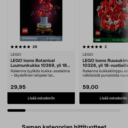
5.0viidestä
arvostelut
4.5viidestä
arvostelut
26
2
tähdestä
t
LEGO
LEGO
LEGO Icons Botanical
LEGO Icons Ruusuki
Luumunkukka 10369, yli 18-
10328, yli 18-vuotiaill
vuotiaille
Rakenna tyylikäs kukka-asetelma
Rakenna kukkakimppu ai
– täydellinen lahjaksi tai
näköisistä punaisista ruu
koristeeksi. LEGO Ico...
pidä itse tai anna l...
29,95
59,00
Lisää ostoskoriin
Lisää ostoskoriin
Saman kategorian hittituotteet