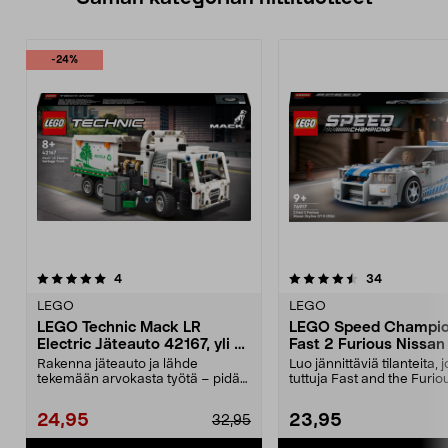
-24%
4.5 viidestä
arvostelut
5.0 viidestä
arvostelut
4
34
tähdestä
t
LEGO
LEGO
LEGO Technic Mack LR
LEGO Speed Champio
Electric Jäteauto 42167, yli 8-
Fast 2 Furious Nissan
vuotiaille
GT-R (R34) 76917, yli 
Rakenna jäteauto ja lähde
Luo jännittäviä tilanteita, 
vuotiaille
tekemään arvokasta työtä – pidä
tuttuja Fast and the Furio
kaupunki puhtaana vihr...
elokuvista....
24,95
23,95
32,95