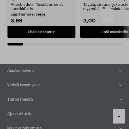
Aftonbladetin "itsestään selvä
Täyttöpatruuna, joka ost
suosikki" siiv...
myymälästä – muista ott
patruuna mukaasi m...
Laji:
Harmaa/beige
-
3,99
3,00
Lisää ostoskoriin
Lisää ostoskoriin
Alatunniste
Asiakaspalvelu
Yleisiä kysymyksiä
Tietoa meistä
Ajankohtaista
Product
+
quantity
Muut yrityksemme