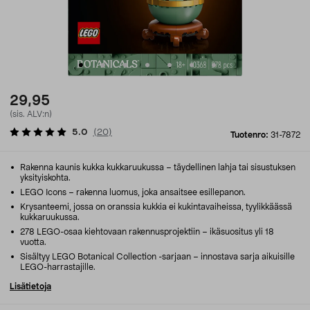
29,95
(sis. ALV:n)
5.0
(
20
)
Tuotenro:
31-7872
Rakenna kaunis kukka kukkaruukussa – täydellinen lahja tai sisustuksen
yksityiskohta.
LEGO Icons – rakenna luomus, joka ansaitsee esillepanon.
Krysanteemi, jossa on oranssia kukkia ei kukintavaiheissa, tyylikkäässä
kukkaruukussa.
278 LEGO-osaa kiehtovaan rakennusprojektiin – ikäsuositus yli 18
vuotta.
Sisältyy LEGO Botanical Collection -sarjaan – innostava sarja aikuisille
LEGO-harrastajille.
Lisätietoja