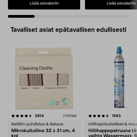
Lisää ostoskoriin
Lisää ostoskoriin
Tavalliset asiat epätavallisen edullisesti
4.5viidestä
arvostelut
4.5viidestä
arvostelu
3814
1563
(1,00/kpl)
tähdestä
t
Keittiön puhdistus & tiskaus
Hiilihapotuslaitteet & mau
Mikrokuituliina 32 x 31 cm, 4
Hiilihappopatruuna tä
kpl
vaihto Wassermaxx, 6