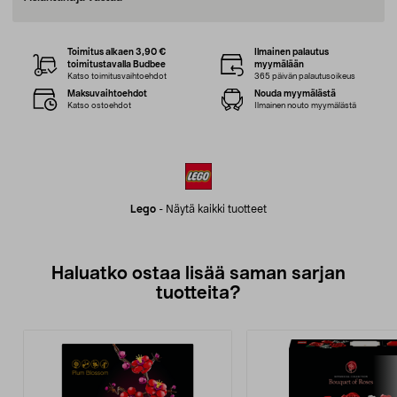
Toimitus alkaen 3,90 €
Ilmainen palautus
toimitustavalla Budbee
myymälään
Katso toimitusvaihtoehdot
365 päivän palautusoikeus
Maksuvaihtoehdot
Nouda myymälästä
Katso ostoehdot
Ilmainen nouto myymälästä
Lego
-
Näytä kaikki tuotteet
Haluatko ostaa lisää saman sarjan
tuotteita?