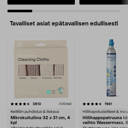
Tavalliset asiat epätavallisen edullisesti
4.5viidestä
arvostelut
4.5viidestä
arvostelu
3810
1561
(1,00/kpl)
tähdestä
t
Keittiön puhdistus & tiskaus
Hiilihapotuslaitteet & mau
Mikrokuituliina 32 x 31 cm, 4
Hiilihappopatruuna tä
kpl
vaihto Wassermaxx, 6