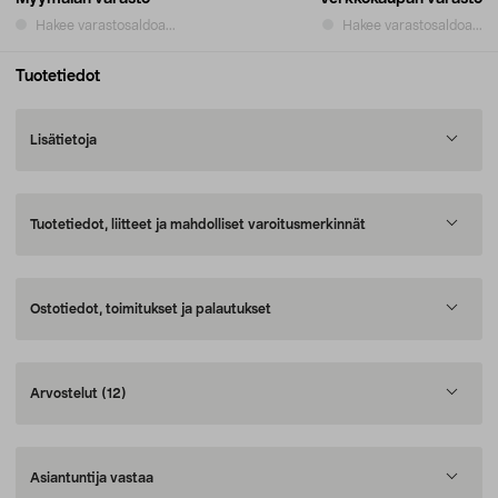
Hakee varastosaldoa...
Hakee varastosaldoa...
Tuotetiedot
Lisätietoja
Tuotetiedot, liitteet ja mahdolliset varoitusmerkinnät
Ostotiedot, toimitukset ja palautukset
Arvostelut
(12)
Asiantuntija vastaa