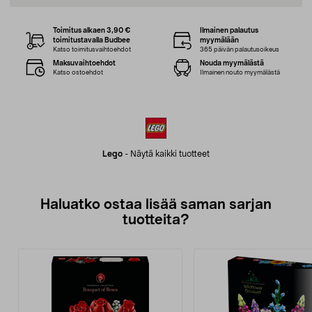
Toimitus alkaen 3,90 €
Ilmainen palautus
toimitustavalla Budbee
myymälään
Katso toimitusvaihtoehdot
365 päivän palautusoikeus
Maksuvaihtoehdot
Nouda myymälästä
Katso ostoehdot
Ilmainen nouto myymälästä
Lego
-
Näytä kaikki tuotteet
Haluatko ostaa lisää saman sarjan
tuotteita?