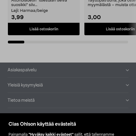
Aftonbladetin "itsestään selvä
Täyttöpatruuna, joka ost
suosikki" siiv...
myymälästä – muista ott
patruuna mukaasi m...
Laji:
Harmaa/beige
3,99
3,00
Lisää ostoskoriin
Lisää ostoskoriin
Alatunniste
Asiakaspalvelu
Yleisiä kysymyksiä
Tietoa meistä
Ajankohtaista
Clas Ohlson käyttää evästeitä
Muut yrityksemme
Painamalla
”Hyväksy kaikki evästeet”
sallit, että tallennamme