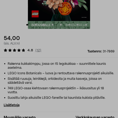
54,00
(sis. ALV:n)
4.8
(
12
)
Tuotenro:
31-7869
Rakenna kukkakimppu, jossa on 15 legokukkaa – suunnittele kaunis
asetelma.
LEGO Icons Botanicals – luova ja rentouttava rakennusprojekti aikuisille.
Sisältää ruusuja, leinikkejä, orkideoita ja muita kasveja, joissa on
säädettävä varsi.
749 LEGO-osaa kiehtovaan rakennusprojektiin – ikäsuositus yli 18
vuotta.
Suosittu lahja aikuisille LEGO-faneille tai kauniista kukista pitäville.
Lisätietoja
Myymälän varasto
Verkkokaupan varasto