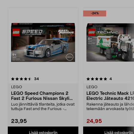
-24%
5.0 viidestä
arvostelut
5.0 viidestä
arvostelut
34
4
tähdestä
t
LEGO
LEGO
LEGO Speed Champions 2
LEGO Technic Mack L
Fast 2 Furious Nissan Skyline
Electric Jäteauto 42167
GT-R (R34) 76917, yli 9-
vuotiaille
Luo jännittäviä tilanteita, jotka ovat
Rakenna jäteauto ja lähd
vuotiaille
tuttuja Fast and the Furious -
tekemään arvokasta työtä
elokuvista....
kaupunki puhtaana vihr...
23,95
24,95
Lisää ostoskoriin
Lisää ostoskoriin