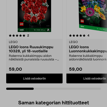
5.0viidestä
arvostelut
5.0viidestä
arvostelut
2
4
tähdestä
t
LEGO
LEGO
LEGO Icons Ruusukimppu
LEGO Icons
10328, yli 18-vuotiaille
Luonnonkukkakimppu
yli 18-vuotiaille
Rakenna kukkakimppu aidon
Rakenne kukkakimppu
näköisistä punaisista ruusuista –
aidonnäköisistä luonnonk
pidä itse tai anna l...
unikosta laventeliin. 8 eri..
59,00
59,00
Lisää ostoskoriin
Lisää ostoskoriin
Saman kategorian hittituotteet