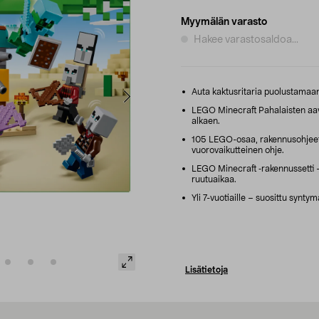
Myymälän varasto
Hakee varastosaldoa...
Auta kaktusritaria puolustamaan 
LEGO Minecraft Pahalaisten aavi
alkaen.
105 LEGO-osaa, rakennusohjeet
vuorovaikutteinen ohje.
LEGO Minecraft ‑rakennussetti –
ruutuaikaa.
Yli 7-vuotiaille – suosittu syntym
Lisätietoja