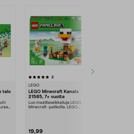
5.0viidestä
arvostelut
2
5
tähdestä
tähdestä
LEGO
LEGO
 talo
LEGO Minecraft Kanala
LEGO Minec
21585, 7+ vuotta
taiga-seikk
vuotta
ouhi
Luo maatilaseikkailuja LEGO
Rakenna taig
euraan.
Minecraft -palikoilla. LEGO
timantteja – 
Minecraft Kanala 21585 k...
LEGO-muodoss
19,99
10,99