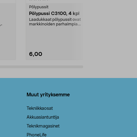
tähdestä
tähdestä
Pölypussit
Kierrätys & ro
Pölypussi C3100, 4 kpl
Roskapussi,
kahvat, 30 l
Laadukkaat pölypussit ovat
markkinoiden parhaimpia.
A-
Testivoittaja 
Kestävä, jopa 50 % suurempi ...
roskapussi u
Roskapussi, jo
6,00
2,00
Lisää ostoskoriin
Lisää
Muut yrityksemme
Tekniikkaosat
Akkuasiantuntija
Teknikmagasinet
PhoneLife