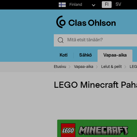
Select
FI
SV
Finland
market
Koti
Sähkö
Vapaa-aika
Etusivu
Vapaa-aika
Lelut & pelit
LE
LEGO Minecraft Pahal