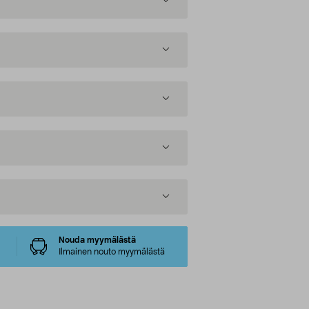
Nouda myymälästä
Ilmainen nouto myymälästä