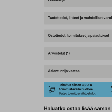
Lisätietoja
Tuotetiedot, liitteet ja mahdolliset var
Ostotiedot, toimitukset ja palautukset
Arvostelut
(1)
Asiantuntija vastaa
Toimitus alkaen 3,90 €
toimitustavalla Budbee
Katso toimitusvaihtoehdot
Haluatko ostaa lisää saman 