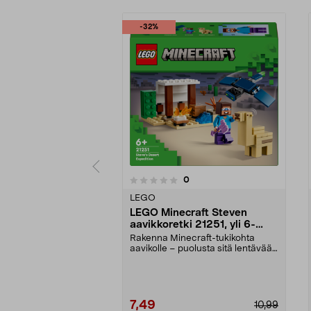
-32%
5.0viidestä
arvostelut
0
0 viidestä
tähdestä
tähdestä
LEGO
LEGO Minecraft Steven
aavikkoretki 21251, yli 6-
vuotiaille
Rakenna Minecraft-tukikohta
aavikolle – puolusta sitä lentävää
aavetta vastaan. ...
7,49
10,99