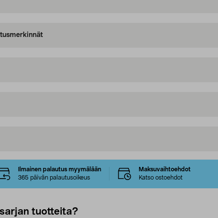
oitusmerkinnät
Ilmainen palautus myymälään
Maksuvaihtoehdot
365 päivän palautusoikeus
Katso ostoehdot
sarjan tuotteita?