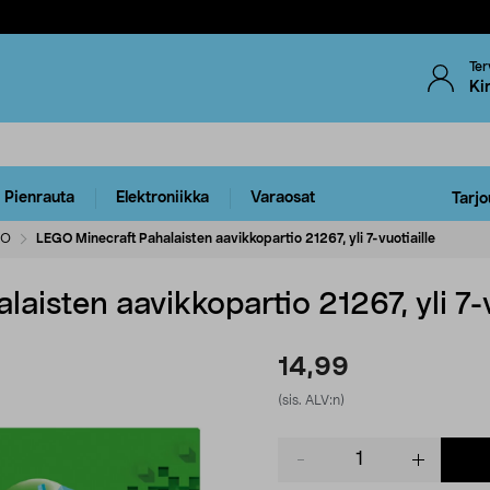
Ter
Ki
Pienrauta
Elektroniikka
Varaosat
Tarjo
GO
LEGO Minecraft Pahalaisten aavikkopartio 21267, yli 7-vuotiaille
aisten aavikkopartio 21267, yli 7-v
14,99
(sis. ALV:n)
Product
quantity