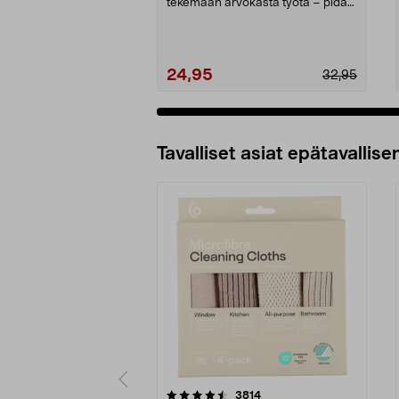
tekemään arvokasta työtä – pidä
kaupunki puhtaana vihr...
24,95
32,95
Tavalliset asiat epätavallisen
5viidestä
4.5viidestä
arvostelut
3814