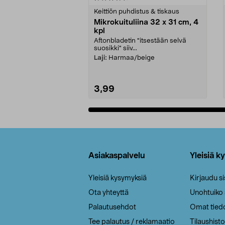
tähdestä
tähdestä
Keittiön puhdistus & tiskaus
Mikrokuituliina 32 x 31 cm, 4
kpl
Aftonbladetin "itsestään selvä
suosikki" siiv...
Laji:
Harmaa/beige
3,99
Lisää ostoskoriin
Alatunniste
Asiakaspalvelu
Yleisiä k
Yleisiä kysymyksiä
Kirjaudu s
Ota yhteyttä
Unohtuiko
Palautusehdot
Omat tied
Tee palautus / reklamaatio
Tilaushisto