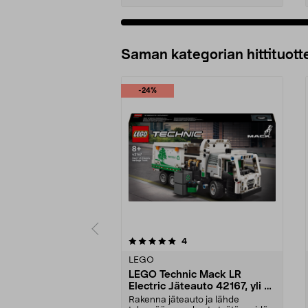
Lisää ostoskoriin
Saman kategorian hittituott
-24%
0 viidestä
4.5 viidestä
arvostelut
4
tähdestä
tähdestä
LEGO
LEGO Technic Mack LR
Electric Jäteauto 42167, yli 8-
vuotiaille
Rakenna jäteauto ja lähde