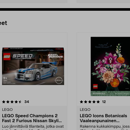
Lisää ostoskoriin
Lisää ostoskoriin
eet
5.0 viidestä
arvostelut
4.5 viidestä
arvostelut
34
12
tähdestä
LEGO
LEGO
LEGO Speed Champions 2
LEGO Icons Botanicals
Fast 2 Furious Nissan Skyline
Vaaleanpunainen
GT-R (R34) 76917, yli 9-
kukkakimppu 10342, yli
Luo jännittäviä tilanteita, jotka ovat
Rakenna kukkakimppu, joss