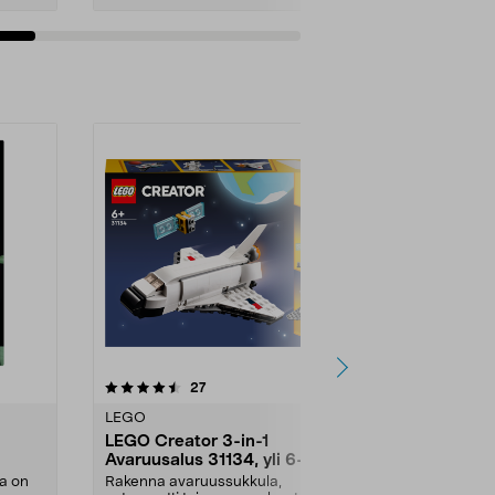
Lisää ostoskoriin
Lisää
5.0 viidestä
arvostelut
5.0
27
3
tähdestä
tähdestä
LEGO
LEGO
LEGO Creator 3-in-1
LEGO Marve
Avaruusalus 31134, yli 6-
Team Spide
 18-
vuotiaille
pelastuste
a on
Rakenna avaruussukkula,
Sukella dinos