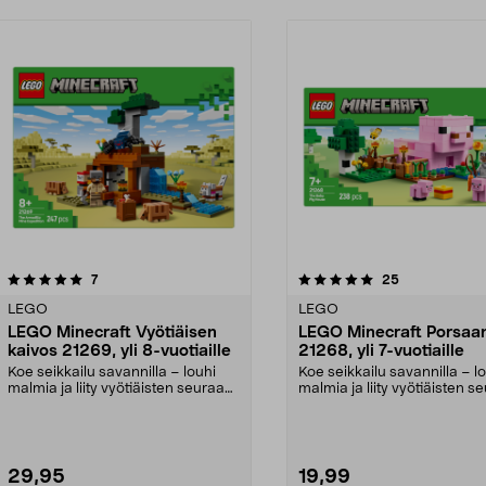
5.0viidestä
arvostelut
5.0viidestä
arvostelut
7
25
tähdestä
LEGO
LEGO
LEGO Minecraft Vyötiäisen
LEGO Minecraft Porsaan
kaivos 21269, yli 8-vuotiaille
21268, yli 7-vuotiaille
Koe seikkailu savannilla – louhi
Koe seikkailu savannilla – l
malmia ja liity vyötiäisten seuraan.
malmia ja liity vyötiäisten s
LEGO Minec...
LEGO Minec...
29,95
19,99