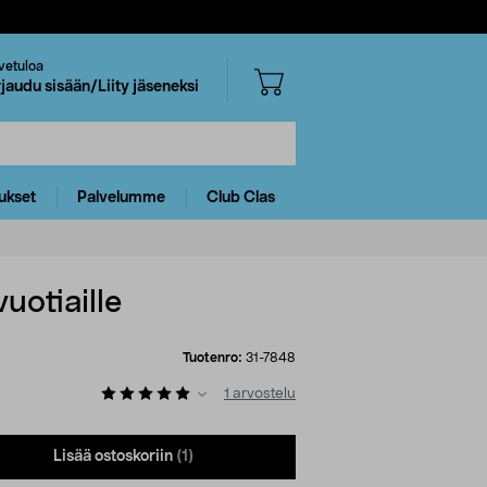
vetuloa
rjaudu sisään/Liity jäseneksi
ukset
Palvelumme
Club Clas
uotiaille
Tuotenro:
31-7848
1
arvostelu
Lisää ostoskoriin
(1)