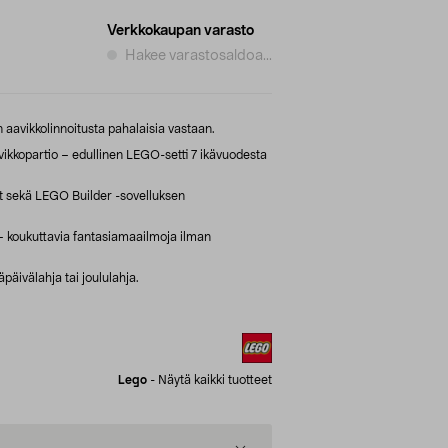
Verkkokaupan varasto
Hakee varastosaldoa...
aavikkolinnoitusta pahalaisia vastaan.
kkopartio – edullinen LEGO-setti 7 ikävuodesta
 sekä LEGO Builder -sovelluksen
 koukuttavia fantasiamaailmoja ilman
äpäivälahja tai joululahja.
Lego
-
Näytä kaikki tuotteet