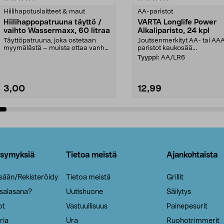
tähdestä
Hiilihapotuslaitteet & maut
AA-paristot
Hiilihappopatruuna täyttö /
VARTA Longlife Power
vaihto Wassermaxx, 60 litraa
Alkaliparisto, 24 kpl
Täyttöpatruuna, joka ostetaan
Joutsenmerkityt AA- tai AA
myymälästä – muista ottaa vanha
paristot kaukosää...
patruuna mukaasi m...
Tyyppi:
AA/LR6
3,00
12,99
Lisää ostoskoriin
Lisää ostoskoriin
ysymyksiä
Tietoa meistä
Ajankohtaista
isään/Rekisteröidy
Tietoa meistä
Grillit
 salasana?
Uutishuone
Säilytys
ot
Vastuullisuus
Painepesurit
ria
Ura
Ruohotrimmerit