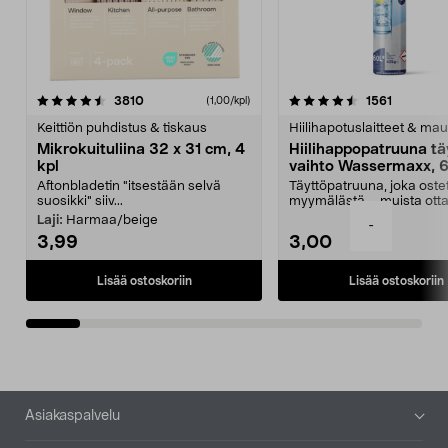
4.5viidestä
arvostelut
4.5viidestä
arvostelu
3810
1561
(1,00/kpl)
tähdestä
t
Keittiön puhdistus & tiskaus
Hiilihapotuslaitteet & mau
Mikrokuituliina 32 x 31 cm, 4
Hiilihappopatruuna tä
kpl
vaihto Wassermaxx, 6
Aftonbladetin "itsestään selvä
Täyttöpatruuna, joka ost
suosikki" siiv...
myymälästä – muista ott
patruuna mukaasi m...
Laji:
Harmaa/beige
-
3,99
3,00
Lisää ostoskoriin
Lisää ostoskoriin
Alatunniste
Asiakaspalvelu