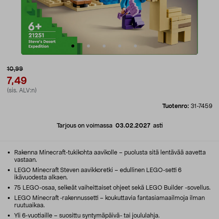
10,99
7,49
(sis. ALV:n)
Tuotenro:
31-7459
Tarjous on voimassa
03.02.2027
asti
Rakenna Minecraft-tukikohta aavikolle – puolusta sitä lentävää aavetta
vastaan.
LEGO Minecraft Steven aavikkoretki – edullinen LEGO-setti 6
ikävuodesta alkaen.
75 LEGO-osaa, selkeät vaiheittaiset ohjeet sekä LEGO Builder -sovellus.
LEGO Minecraft ‑rakennussetti – koukuttavia fantasiamaailmoja ilman
ruutuaikaa.
Yli 6-vuotiaille – suosittu syntymäpäivä- tai joululahja.