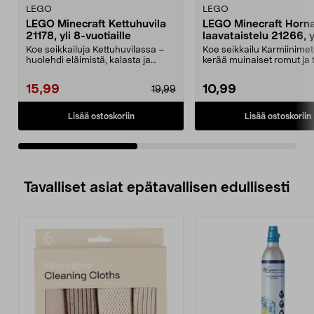
LEGO
LEGO
LEGO Minecraft Kettuhuvila
LEGO Minecraft Horn
21178, yli 8-vuotiaille
laavataistelu 21266, y
vuotiaille
Koe seikkailuja Kettuhuvilassa –
Koe seikkailu Karmiinime
huolehdi eläimistä, kalasta ja
kerää muinaiset romut ja t
taistele viholli...
mobeja vastaa...
15,99
10,99
19,99
Lisää ostoskoriin
Lisää ostoskoriin
Tavalliset asiat epätavallisen edullisesti