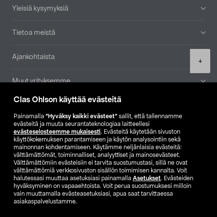
Yleisiä kysymyksiä
Tietoa meistä
Ajankohtaista
Product
+
quantity
Muut yrityksemme
Clas Ohlson käyttää evästeitä
Etsi myymälä
Painamalla
”Hyväksy kaikki evästeet”
sallit, että tallennamme
evästeitä ja muuta seurantateknologiaa laitteellesi
SE
NO
FI
evästeselosteemme mukaisesti
. Evästeitä käytetään sivuston
käyttökokemuksen parantamiseen ja käytön analysointiin sekä
FI
SV
mainonnan kohdentamiseen. Käytämme neljänlaisia evästeitä:
välttämättömät, toiminnalliset, analyyttiset ja mainosevästeet.
Välttämättömiin evästeisiin ei tarvita suostumustasi, sillä ne ovat
välttämättömiä verkkosivuston sisällön toimimisen kannalta. Voit
halutessasi muuttaa asetuksiasi painamalla
Asetukset
. Evästeiden
hyväksyminen on vapaaehtoista. Voit perua suostumuksesi milloin
vain muuttamalla evästeasetuksiasi, apua saat tarvittaessa
asiakaspalvelustamme.
Club Clas
Ostoehdot
Tietosuojaseloste