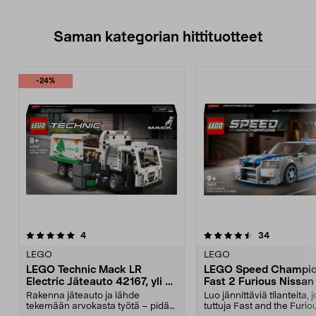
Saman kategorian hittituotteet
-24%
4.5 viidestä
arvostelut
5.0 viidestä
arvostelut
4
34
tähdestä
t
LEGO
LEGO
LEGO Technic Mack LR
LEGO Speed Champio
Electric Jäteauto 42167, yli 8-
Fast 2 Furious Nissan
vuotiaille
GT-R (R34) 76917, yli 
Rakenna jäteauto ja lähde
Luo jännittäviä tilanteita, 
vuotiaille
tekemään arvokasta työtä – pidä
tuttuja Fast and the Furio