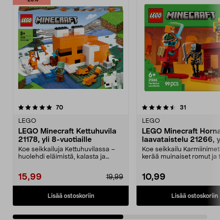
-20%
4.5viidestä
arvostelut
5.0viidestä
arvostelut
70
31
tähdestä
t
LEGO
LEGO
LEGO Minecraft Kettuhuvila
LEGO Minecraft Horn
21178, yli 8-vuotiaille
laavataistelu 21266, y
vuotiaille
Koe seikkailuja Kettuhuvilassa –
Koe seikkailu Karmiinime
huolehdi eläimistä, kalasta ja
kerää muinaiset romut ja t
taistele viholli...
mobeja vastaa...
15,99
10,99
19,99
Lisää ostoskoriin
Lisää ostoskoriin