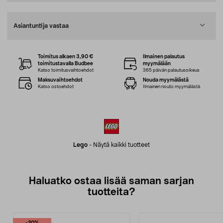
Asiantuntija vastaa
Toimitus alkaen 3,90 €
Ilmainen palautus
toimitustavalla Budbee
myymälään
Katso toimitusvaihtoehdot
365 päivän palautusoikeus
Maksuvaihtoehdot
Nouda myymälästä
Katso ostoehdot
Ilmainen nouto myymälästä
Lego
-
Näytä kaikki tuotteet
Haluatko ostaa lisää saman sarjan
tuotteita?