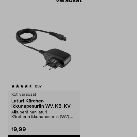
Varaosat
arvostelut
237
Koti varaosat
Laturi Kärcher-
ikkunapesuriin WV, KB, KV
Alkuperäinen laturi
Kärcherin ikkunapesuriin (WV),
multicleaneriin (KV) ja latti...
19,99