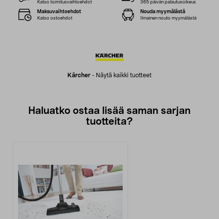
Katso toimitusvaihtoehdot
365 päivän palautusoikeus
Maksuvaihtoehdot
Nouda myymälästä
Katso ostoehdot
Ilmainen nouto myymälästä
Kärcher
-
Näytä kaikki tuotteet
Haluatko ostaa lisää saman sarjan
tuotteita?