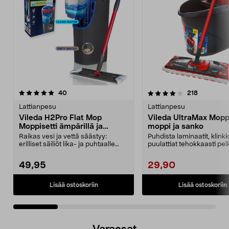
4.0 viidestä
arvostelut
4.5 viidestä
arvostelut
40
218
tähdestä
t
Lattianpesu
Lattianpesu
Vileda H2Pro Flat Mop
Vileda UltraMax Moppi
Moppisetti ämpärillä ja
moppi ja sanko
mopilla
Raikas vesi ja vettä säästyy:
Puhdista laminaatit, klinkke
erilliset säiliöt lika- ja puhtaalle
puulattiat tehokkaasti pel
vedelle. Vile...
vedellä. Vile...
49,95
29,90
Lisää ostoskoriin
Lisää ostoskoriin