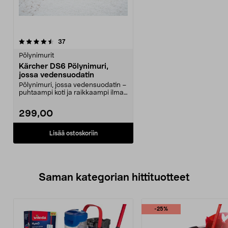
arvostelut
37
Pölynimurit
Kärcher DS6 Pölynimuri,
jossa vedensuodatin
Pölynimuri, jossa vedensuodatin –
puhtaampi koti ja raikkaampi ilma.
Kärcher DS6...
299,00
Lisää ostoskoriin
Saman kategorian hittituotteet
-25%