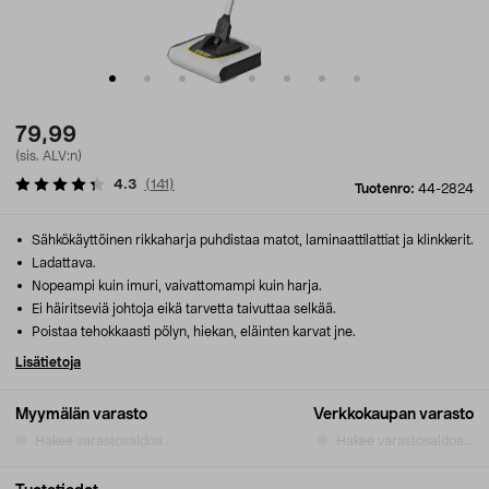
79,99
(sis. ALV:n)
4.3
(
141
)
Tuotenro:
44-2824
Sähkökäyttöinen rikkaharja puhdistaa matot, laminaattilattiat ja klinkkerit.
Ladattava.
Nopeampi kuin imuri, vaivattomampi kuin harja.
Ei häiritseviä johtoja eikä tarvetta taivuttaa selkää.
Poistaa tehokkaasti pölyn, hiekan, eläinten karvat jne.
Lisätietoja
Myymälän varasto
Verkkokaupan varasto
Hakee varastosaldoa...
Hakee varastosaldoa...