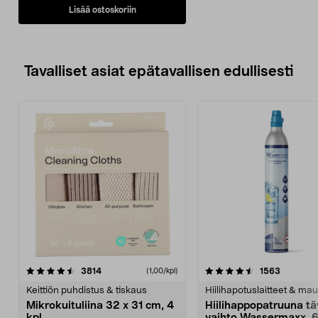
Lisää ostoskoriin
Tavalliset asiat epätavallisen edullisesti
4.5viidestä
arvostelut
4.5viidestä
arvostelu
3814
1563
(1,00/kpl)
tähdestä
t
Keittiön puhdistus & tiskaus
Hiilihapotuslaitteet & mau
Mikrokuituliina 32 x 31 cm, 4
Hiilihappopatruuna tä
kpl
vaihto Wassermaxx, 6