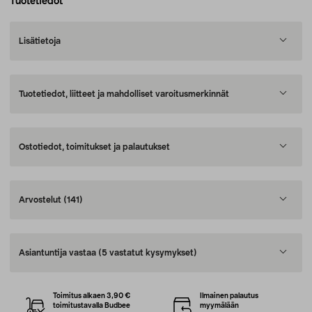
Tuotetiedot
Lisätietoja
Tuotetiedot, liitteet ja mahdolliset varoitusmerkinnät
Ostotiedot, toimitukset ja palautukset
Arvostelut
(141)
Asiantuntija vastaa
(5 vastatut kysymykset)
Toimitus alkaen 3,90 €
Ilmainen palautus
toimitustavalla Budbee
myymälään