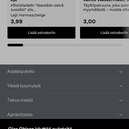
Aftonbladetin "itsestään selvä
Täyttöpatruuna, joka ost
suosikki" siiv...
myymälästä – muista ott
patruuna mukaasi m...
Laji:
Harmaa/beige
3,99
3,00
Lisää ostoskoriin
Lisää ostoskoriin
Alatunniste
Asiakaspalvelu
Yleisiä kysymyksiä
Tietoa meistä
Ajankohtaista