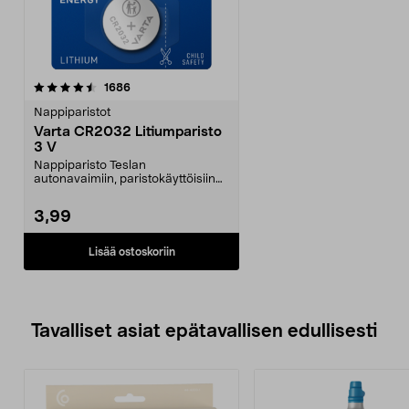
arvostelut
1686
Nappiparistot
Varta CR2032 Litiumparisto
3 V
Nappiparisto Teslan
autonavaimiin, paristokäyttöisiin
kynttilöihin, sekuntikello...
3,99
Lisää ostoskoriin
Tavalliset asiat epätavallisen edullisesti