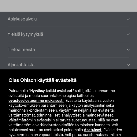
Alatunniste
Asiakaspalvelu
Yleisiä kysymyksiä
Tietoa meistä
Ajankohtaista
Clas Ohlson käyttää evästeitä
Muut yrityksemme
Painamalla
”Hyväksy kaikki evästeet”
sallit, että tallennamme
Etsi myymälä
evästeitä ja muuta seurantateknologiaa laitteellesi
evästeselosteemme mukaisesti
. Evästeitä käytetään sivuston
käyttökokemuksen parantamiseen ja käytön analysointiin sekä
mainonnan kohdentamiseen. Käytämme neljänlaisia evästeitä:
SE
NO
FI
välttämättömät, toiminnalliset, analyyttiset ja mainosevästeet.
Välttämättömiin evästeisiin ei tarvita suostumustasi, sillä ne ovat
FI
SV
välttämättömiä verkkosivuston sisällön toimimisen kannalta. Voit
halutessasi muuttaa asetuksiasi painamalla
Asetukset
. Evästeiden
hyväksyminen on vapaaehtoista. Voit perua suostumuksesi milloin