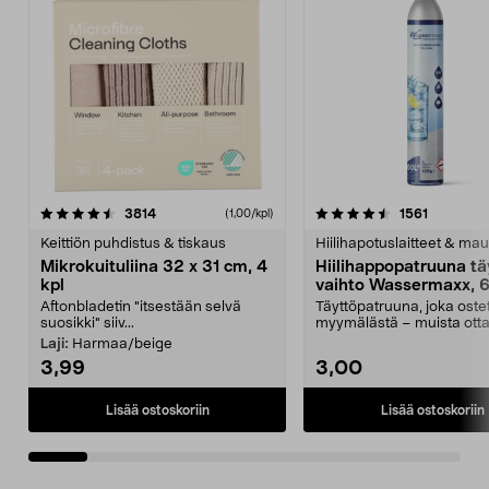
4.5viidestä
arvostelut
4.5viidestä
arvostelu
3814
1561
(1,00/kpl)
tähdestä
t
Keittiön puhdistus & tiskaus
Hiilihapotuslaitteet & mau
Mikrokuituliina 32 x 31 cm, 4
Hiilihappopatruuna tä
kpl
vaihto Wassermaxx, 6
Aftonbladetin "itsestään selvä
Täyttöpatruuna, joka ost
suosikki" siiv...
myymälästä – muista ott
patruuna mukaasi m...
Laji:
Harmaa/beige
3,99
3,00
Lisää ostoskoriin
Lisää ostoskoriin