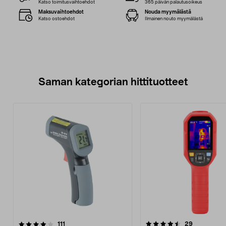
Katso toimitusvaihtoehdot
365 päivän palautusoikeus
Maksuvaihtoehdot
Nouda myymälästä
Katso ostoehdot
Ilmainen nouto myymälästä
Saman kategorian hittituotteet
4.5 viidestä
arvostelut
4.0 viidestä
arvostelut
111
29