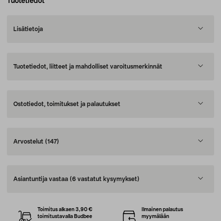
Tuotetiedot
Lisätietoja
Tuotetiedot, liitteet ja mahdolliset varoitusmerkinnät
Ostotiedot, toimitukset ja palautukset
Arvostelut
(147)
Asiantuntija vastaa
(6 vastatut kysymykset)
Toimitus alkaen 3,90 €
Ilmainen palautus
toimitustavalla Budbee
myymälään