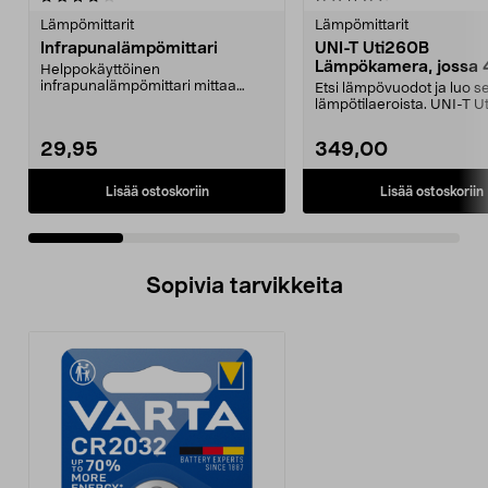
tähdestä
t
Lämpömittarit
Lämpömittarit
Infrapunalämpömittari
UNI-T Uti260B
Lämpökamera, jossa 
Helppokäyttöinen
näyttötilaa
infrapunalämpömittari mittaa
Etsi lämpövuodot ja luo s
lämpötilan nopeasti. Mittaa
lämpötilaeroista. UNI-T U
lämpöt...
lämpökamera ...
29,95
349,00
Lisää ostoskoriin
Lisää ostoskoriin
Sopivia tarvikkeita