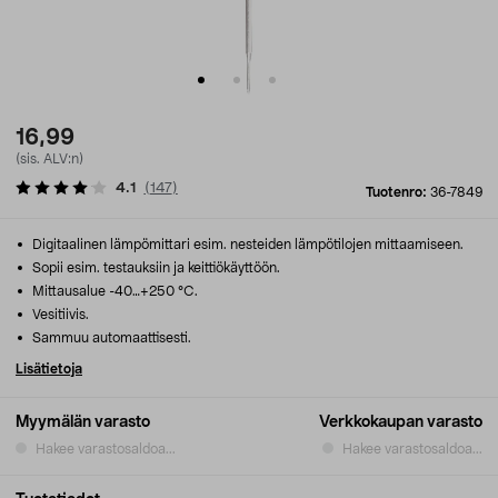
16,99
(sis. ALV:n)
4.1
(
147
)
Tuotenro:
36-7849
Digitaalinen lämpömittari esim. nesteiden lämpötilojen mittaamiseen.
Sopii esim. testauksiin ja keittiökäyttöön.
Mittausalue -40…+250 °C.
Vesitiivis.
Sammuu automaattisesti.
Lisätietoja
Myymälän varasto
Verkkokaupan varasto
Hakee varastosaldoa...
Hakee varastosaldoa...