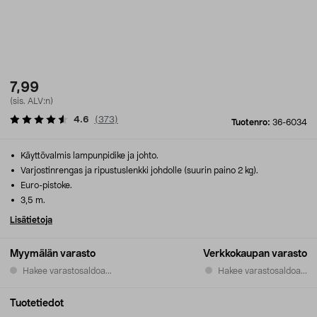
7,99
(sis. ALV:n)
4.6
(
373
)
Tuotenro:
36-6034
Käyttövalmis lampunpidike ja johto.
Varjostinrengas ja ripustuslenkki johdolle (suurin paino 2 kg).
Euro-pistoke.
3,5 m.
Lisätietoja
Myymälän varasto
Verkkokaupan varasto
Hakee varastosaldoa...
Hakee varastosaldoa...
Tuotetiedot