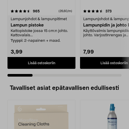
4.5 viidestä
arvostelut
4.5 viidestä
arvostelut
965
373
(26,60/m)
tähdestä
t
Lampunjohdot & lampunpitimet
Lampunjohdot & lampunp
Lampun pistoke
Lampunpidin ja johto
Kattopistoke jossa 15 cm:n johto.
Käyttövalmis lampunpidik
Kattovalais...
johto. Varjostinrengas ja
ripustuslenkki johdolle (...
Tyyppi:
2-napainen + maad.
3,99
7,99
Lisää ostoskoriin
Lisää ostoskoriin
Tavalliset asiat epätavallisen edullisesti