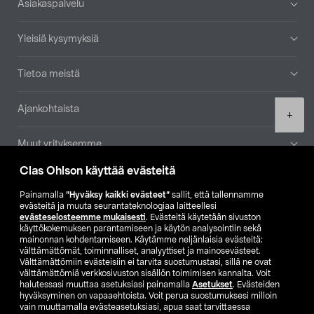
Asiakaspalvelu
Yleisiä kysymyksiä
Tietoa meistä
Ajankohtaista
Product
+
quantity
Muut yrityksemme
Clas Ohlson käyttää evästeitä
Etsi myymälä
Painamalla
”Hyväksy kaikki evästeet”
sallit, että tallennamme
evästeitä ja muuta seurantateknologiaa laitteellesi
SE
NO
FI
evästeselosteemme mukaisesti
. Evästeitä käytetään sivuston
käyttökokemuksen parantamiseen ja käytön analysointiin sekä
FI
SV
mainonnan kohdentamiseen. Käytämme neljänlaisia evästeitä:
välttämättömät, toiminnalliset, analyyttiset ja mainosevästeet.
Välttämättömiin evästeisiin ei tarvita suostumustasi, sillä ne ovat
välttämättömiä verkkosivuston sisällön toimimisen kannalta. Voit
halutessasi muuttaa asetuksiasi painamalla
Asetukset
. Evästeiden
hyväksyminen on vapaaehtoista. Voit perua suostumuksesi milloin
vain muuttamalla evästeasetuksiasi, apua saat tarvittaessa