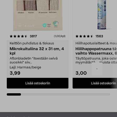
4.5viidestä
arvostelut
4.5viidestä
arvostelu
3817
1563
(1,00/kpl)
tähdestä
t
Keittiön puhdistus & tiskaus
Hiilihapotuslaitteet & mau
Mikrokuituliina 32 x 31 cm, 4
Hiilihappopatruuna tä
kpl
vaihto Wassermaxx, 6
Aftonbladetin "itsestään selvä
Täyttöpatruuna, joka ost
suosikki" siiv...
myymälästä – muista ott
patruuna mukaasi m...
Laji:
Harmaa/beige
-
3,99
3,00
Lisää ostoskoriin
Lisää ostoskoriin
Alatunniste