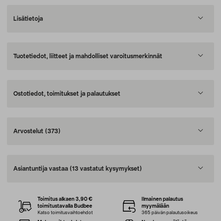
Lisätietoja
Tuotetiedot, liitteet ja mahdolliset varoitusmerkinnät
Ostotiedot, toimitukset ja palautukset
Arvostelut
(373)
Asiantuntija vastaa
(13 vastatut kysymykset)
Toimitus alkaen 3,90 €
Ilmainen palautus
toimitustavalla Budbee
myymälään
Katso toimitusvaihtoehdot
365 päivän palautusoikeus