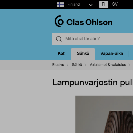
Select
FI
SV
Finland
market
Koti
Sähkö
Vapaa-aika
Etusivu
Sähkö
Valaisimet & valaistus
Lampunvarjostin pull