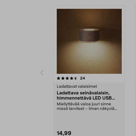
5 viidestä
4.0 viidestä
arvostelut
24
tähdestä
tähdestä
Ladattavat valaisimet
Ladattava seinävalaisin,
himmennettävä LED USB
valkoinen
Miellyttävää valoa juuri sinne
missä tarvitset – ilman näkyviä
johtoja. Ladattav...
14,99