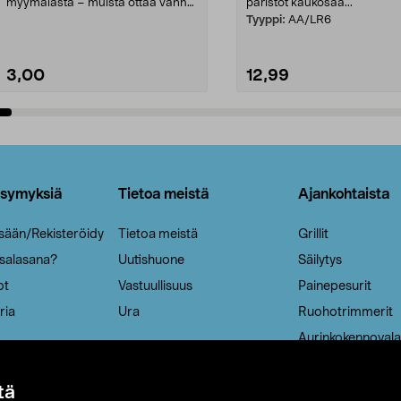
myymälästä – muista ottaa vanha
paristot kaukosää...
patruuna mukaasi m...
Tyyppi:
AA/LR6
3,00
12,99
Lisää ostoskoriin
Lisää ostoskoriin
ysymyksiä
Tietoa meistä
Ajankohtaista
isään/Rekisteröidy
Tietoa meistä
Grillit
 salasana?
Uutishuone
Säilytys
ot
Vastuullisuus
Painepesurit
ria
Ura
Ruohotrimmerit
Aurinkokennovala
tä