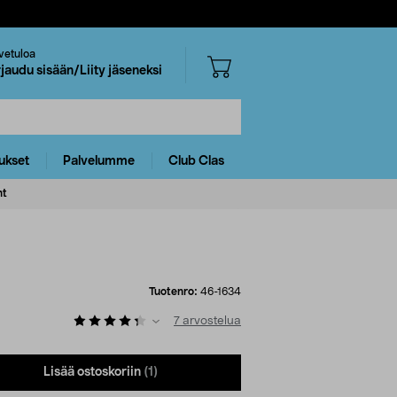
vetuloa
rjaudu sisään/Liity jäseneksi
ukset
Palvelumme
Club Clas
ht
Tuotenro:
46-1634
7
arvostelua
Lisää ostoskoriin
(1)