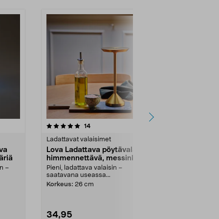
-62%
4.5 viidestä
arvostelut
4.5
14
1
tähdestä
tähdestä
Ladattavat valaisimet
Ladattavat va
va
Lova Ladattava pöytävalaisin
Northlight 
äriä
himmennettävä, messinki,
lampunjalk
Northlight
in –
Pieni, ladattava valaisin –
Valaise kaunii
saatavana useassa...
seinäpistoras
.
asuntovaunuss
Korkeus:
26 cm
34,95
14,99