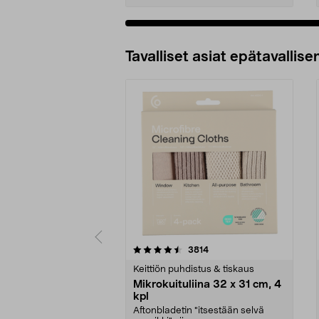
Tavalliset asiat epätavallisen
5viidestä
4.5viidestä
arvostelut
3814
tähdestä
tähdestä
Keittiön puhdistus & tiskaus
Mikrokuituliina 32 x 31 cm, 4
kpl
Aftonbladetin "itsestään selvä