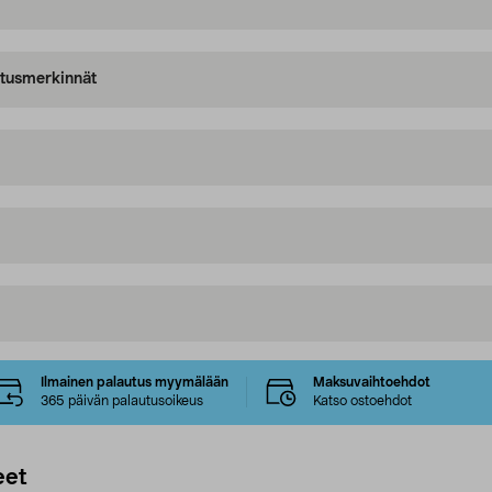
oitusmerkinnät
Ilmainen palautus myymälään
Maksuvaihtoehdot
365 päivän palautusoikeus
Katso ostoehdot
eet