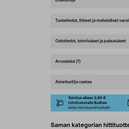
Lisätietoja
Tuotetiedot, liitteet ja mahdolliset var
Ostotiedot, toimitukset ja palautukset
Arvostelut
(7)
Asiantuntija vastaa
Toimitus alkaen 3,90 €
toimitustavalla Budbee
Katso toimitusvaihtoehdot
Saman kategorian hittituott