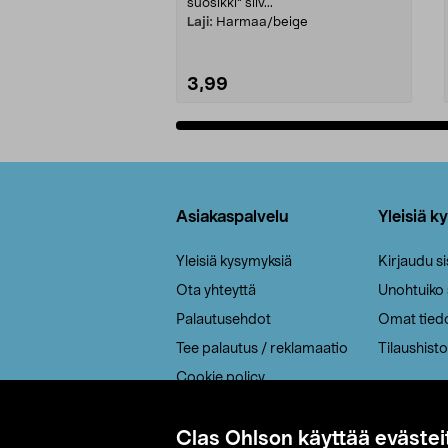
suosikki" siiv...
Laji:
Harmaa/beige
3,99
Lisää ostoskoriin
Alatunniste
Asiakaspalvelu
Yleisiä k
Yleisiä kysymyksiä
Kirjaudu s
Ota yhteyttä
Unohtuiko
Palautusehdot
Omat tied
Tee palautus / reklamaatio
Tilaushisto
Cookie policy
Toimitustavat
Saavutettavuus
Clas Ohlson käyttää evästei