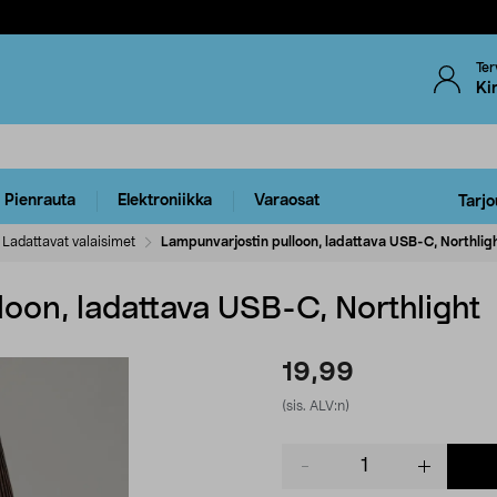
Ter
Ki
Pienrauta
Elektroniikka
Varaosat
Tarjo
Ladattavat valaisimet
Lampunvarjostin pulloon, ladattava USB-C, Northlig
oon, ladattava USB-C, Northlight
19,99
(sis. ALV:n)
Product
quantity