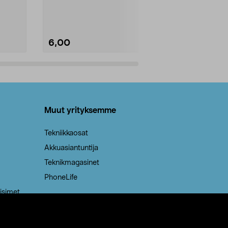
Kestävä, jopa 50 % suurempi ...
roskapussi u
Roskapussi, jo
6,00
2,00
Lisää ostoskoriin
Lisää
Muut yrityksemme
Tekniikkaosat
Akkuasiantuntija
Teknikmagasinet
PhoneLife
isimet