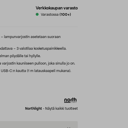
Verkkokaupan varasto
Varastossa
(100+)
n – lampunvarjostin asetetaan suoraan
dattava – 3 valotilaa kosketuspainikkeella.
an pöydälle tai hyllylle.
arjostin kauniiseen pulloon, joka sinulla jo on.
s USB-C:n kautta (1 m latauskaapeli mukana).
Northlight
-
Näytä kaikki tuotteet