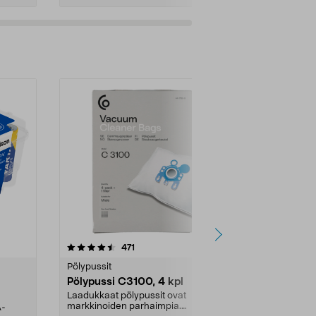
4.5viidestä
arvostelut
4.5
471
6
tähdestä
tähdestä
Pölypussit
Kierrätys & ro
Pölypussi C3100, 4 kpl
Roskapussi,
kahvat, 30 l
Laadukkaat pölypussit ovat
markkinoiden parhaimpia.
A-
Testivoittaja 