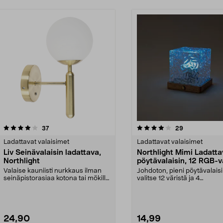
4.0 viidestä
arvostelut
5.0 viidestä
arvostelut
37
29
tähdestä
Ladattavat valaisimet
Ladattavat valaisimet
Liv Seinävalaisin ladattava,
Northlight Mimi Ladatta
Northlight
pöytävalaisin, 12 RGB-v
Valaise kauniisti nurkkaus ilman
Johdoton, pieni pöytävalais
seinäpistorasiaa kotona tai mökillä
valitse 12 väristä ja 4
– lataa val...
valotehosteesta haluamas..
24,90
14,99