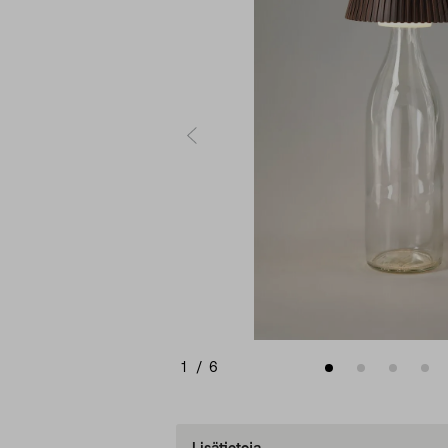
1
/
6