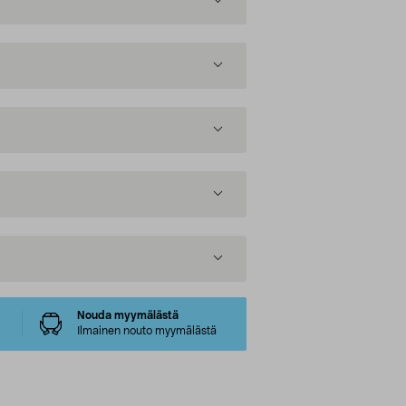
Nouda myymälästä
Ilmainen nouto myymälästä