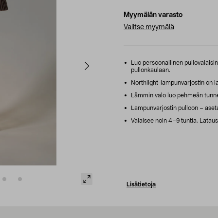
Myymälän varasto
Valitse myymälä
Luo persoonallinen pullovalaisi
pullonkaulaan.
Northlight-lampunvarjostin on la
Lämmin valo luo pehmeän tunnelm
Lampunvarjostin pulloon – aseta v
Valaisee noin 4–9 tuntia. Latau
Lisätietoja