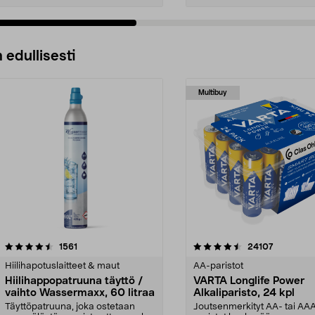
 edullisesti
Multibuy
4.5viidestä
arvostelut
4.5viidestä
arvostelut
1561
24107
tähdestä
Hiilihapotuslaitteet & maut
AA-paristot
Hiilihappopatruuna täyttö /
VARTA Longlife Power
vaihto Wassermaxx, 60 litraa
Alkaliparisto, 24 kpl
Täyttöpatruuna, joka ostetaan
Joutsenmerkityt AA- tai AA