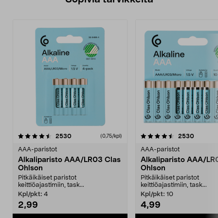
4.5viidestä
arvostelut
4.5viidestä
arvostel
2530
2530
(0,75/kpl)
tähdestä
t
AAA-paristot
AAA-paristot
Alkaliparisto AAA/LR03 Clas
Alkaliparisto AAA/LR
Ohlson
Ohlson
Pitkäikäiset paristot
Pitkäikäiset paristot
keittiöajastimiin, task...
keittiöajastimiin, task...
Kpl/pkt:
4
Kpl/pkt:
10
2,99
4,99