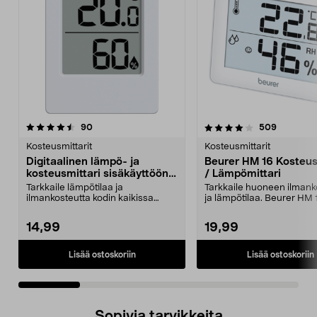
4.0 viidestä
arvostelut
4.0 viidestä
arvostelu
90
509
tähdestä
t
Kosteusmittarit
Kosteusmittarit
Digitaalinen lämpö- ja
Beurer HM 16 Kosteus
kosteusmittari sisäkäyttöön,
/ Lämpömittari
3 kpl
Tarkkaile lämpötilaa ja
Tarkkaile huoneen ilmank
ilmankosteutta kodin kaikissa
ja lämpötilaa. Beurer HM 
huoneissa. Digitaalinen lä...
kosteusmittari, jo...
14,99
19,99
Lisää ostoskoriin
Lisää ostoskoriin
Sopivia tarvikkeita