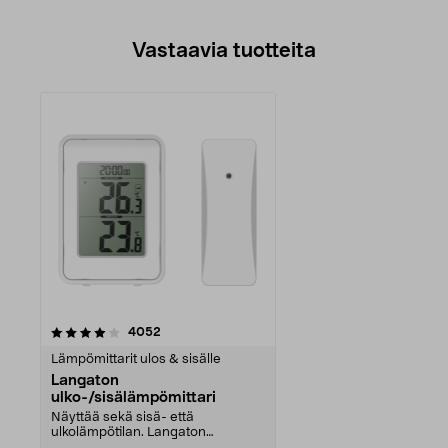
Vastaavia tuotteita
arvostelut
4052
Lämpömittarit ulos & sisälle
Langaton
ulko-/sisälämpömittari
Näyttää sekä sisä- että
ulkolämpötilan. Langaton
ulkoanturi – helppo sijoittaa h...