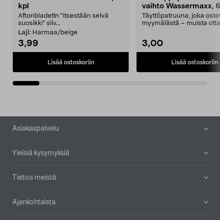
kpl
vaihto Wassermaxx, 6
Aftonbladetin "itsestään selvä
Täyttöpatruuna, joka ost
suosikki" siiv...
myymälästä – muista ott
patruuna mukaasi m...
Laji:
Harmaa/beige
3,99
3,00
Lisää ostoskoriin
Lisää ostoskoriin
Alatunniste
Asiakaspalvelu
Yleisiä kysymyksiä
Tietoa meistä
Ajankohtaista