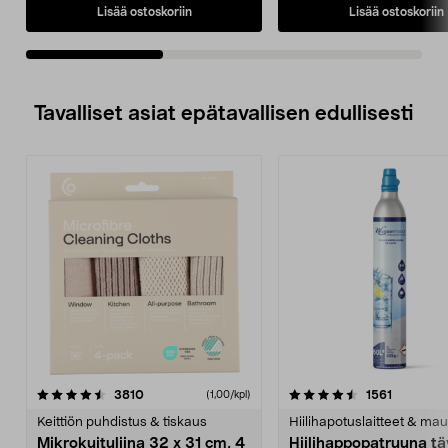
Lisää ostoskoriin
Lisää ostoskoriin
Tavalliset asiat epätavallisen edullisesti
4.5viidestä
arvostelut
4.5viidestä
arvostelu
3810
1561
(1,00/kpl)
tähdestä
t
Keittiön puhdistus & tiskaus
Hiilihapotuslaitteet & mau
Mikrokuituliina 32 x 31 cm, 4
Hiilihappopatruuna tä