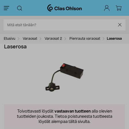
Etusivu
Varaosat
Varaosat 2
Pienrauta varaosat
Laserosa
Laserosa
Toivottavasti löydät
vastaavan tuotteen
alla olevien
tuotteiden joukosta.
Tietoa poistuneesta tuotteesta
löydät alempaa tältä sivulta.