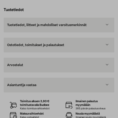
Tuotetiedot
Tuotetiedot, liitteet ja mahdolliset varoitusmerkinnät
Ostotiedot, toimitukset ja palautukset
Arvostelut
Asiantuntija vastaa
Toimitus alkaen 3,90 €
Ilmainen palautus
toimitustavalla Budbee
myymälään
Katso toimitusvaihtoehdot
365 päivän palautusoikeus
Maksuvaihtoehdot
Nouda myymälästä
Katso ostoehdot
Ilmainen nouto myymälästä