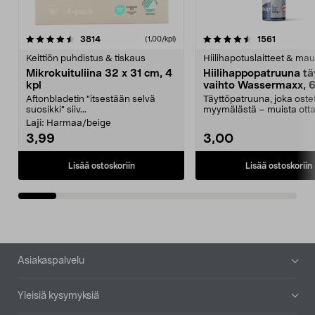
4.5viidestä
arvostelut
4.5viidestä
arvostelu
3814
1561
(1,00/kpl)
tähdestä
t
Keittiön puhdistus & tiskaus
Hiilihapotuslaitteet & mau
Mikrokuituliina 32 x 31 cm, 4
Hiilihappopatruuna tä
kpl
vaihto Wassermaxx, 6
Aftonbladetin "itsestään selvä
Täyttöpatruuna, joka ost
suosikki" siiv...
myymälästä – muista ott
patruuna mukaasi m...
Laji:
Harmaa/beige
3,99
3,00
Lisää ostoskoriin
Lisää ostoskoriin
Alatunniste
Asiakaspalvelu
Yleisiä kysymyksiä