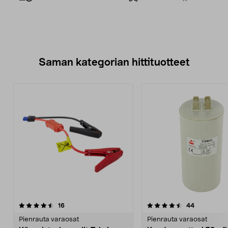
Saman kategorian hittituotteet
4.5 viidestä
arvostelut
4.5 viidestä
arvostelut
16
44
tähdestä
t
Pienrauta varaosat
Pienrauta varaosat