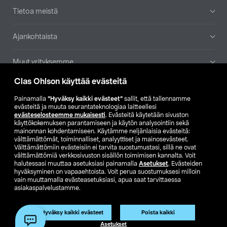
Tietoa meistä
Ajankohtaista
Muut yrityksemme
Clas Ohlson käyttää evästeitä
Etsi myymälä
Painamalla
”Hyväksy kaikki evästeet”
sallit, että tallennamme
evästeitä ja muuta seurantateknologiaa laitteellesi
SE
NO
FI
evästeselosteemme mukaisesti
. Evästeitä käytetään sivuston
käyttökokemuksen parantamiseen ja käytön analysointiin sekä
FI
SV
mainonnan kohdentamiseen. Käytämme neljänlaisia evästeitä:
välttämättömät, toiminnalliset, analyyttiset ja mainosevästeet.
Välttämättömiin evästeisiin ei tarvita suostumustasi, sillä ne ovat
välttämättömiä verkkosivuston sisällön toimimisen kannalta. Voit
halutessasi muuttaa asetuksiasi painamalla
Asetukset
. Evästeiden
hyväksyminen on vapaaehtoista. Voit perua suostumuksesi milloin
vain muuttamalla evästeasetuksiasi, apua saat tarvittaessa
asiakaspalvelustamme.
Club Clas
Ostoehdot
Tietosuojaseloste
Näytä hinnat ilman ALV:a
Tuote on poistunut
Hyväksy kaikki evästeet
Poista kaikki
Tuotenro:
51-1487
Asetukset