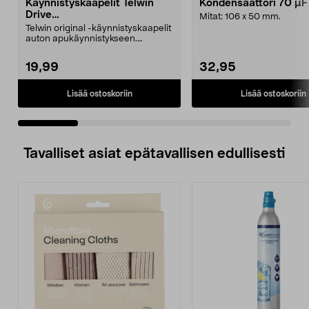
Käynnistyskaapelit Telwin
Kondensaattori 70 µ
Drive
Mitat: 106 x 50 mm.
Mini/9000/13000/1250/150
Telwin original -käynnistyskaapelit
0/1750, EC5
auton apukäynnistykseen.
Käynnistyskaapelit ...
19,99
32,95
Lisää ostoskoriin
Lisää ostoskoriin
Tavalliset asiat epätavallisen edullisesti