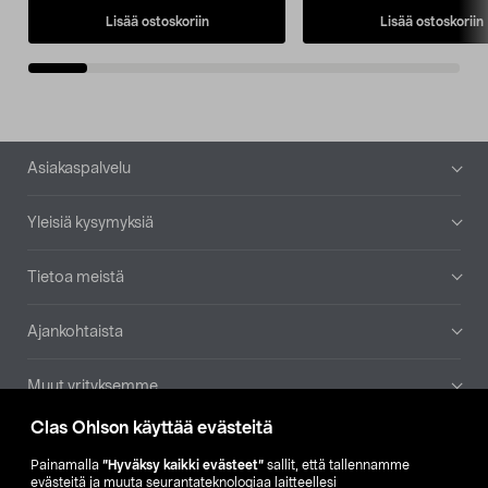
Lisää ostoskoriin
Lisää ostoskoriin
Alatunniste
Asiakaspalvelu
Yleisiä kysymyksiä
Tietoa meistä
Ajankohtaista
Muut yrityksemme
Clas Ohlson käyttää evästeitä
Etsi myymälä
Painamalla
”Hyväksy kaikki evästeet”
sallit, että tallennamme
evästeitä ja muuta seurantateknologiaa laitteellesi