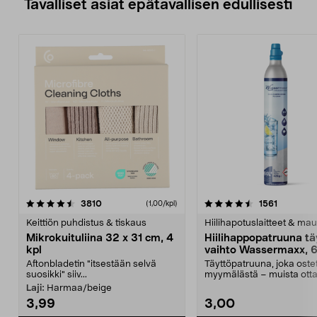
Tavalliset asiat epätavallisen edullisesti
4.5viidestä
arvostelut
4.5viidestä
arvostelu
3810
1561
(1,00/kpl)
tähdestä
t
Keittiön puhdistus & tiskaus
Hiilihapotuslaitteet & mau
Mikrokuituliina 32 x 31 cm, 4
Hiilihappopatruuna tä
kpl
vaihto Wassermaxx, 6
Aftonbladetin "itsestään selvä
Täyttöpatruuna, joka ost
suosikki" siiv...
myymälästä – muista ott
patruuna mukaasi m...
Laji:
Harmaa/beige
3,99
3,00