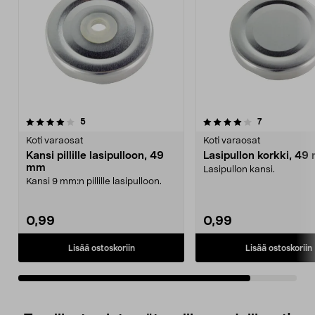
4.0viidestä
arvostelut
arvostelut
5
7
tähdestä
Koti varaosat
Koti varaosat
Kansi pillille lasipulloon, 49
Lasipullon korkki, 4
mm
Lasipullon kansi.
Kansi 9 mm:n pillille lasipulloon.
0,99
0,99
Lisää ostoskoriin
Lisää ostoskoriin