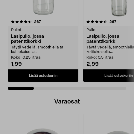
4.5 viidestä
arvostelut
4.0 viidestä
arvostelut
267
267
tähdestä
t
Pullot
Pullot
Lasipullo, jossa
Lasipullo, jossa
patenttikorkki
patenttikorkki
Täytä vedellä, smoothiella tai
Täytä vedellä, smoothiella
kotitekoisella...
kotitekoisella...
Koko:
0,25 litraa
Koko:
0,5 litraa
1,99
2,99
Lisää ostoskoriin
Lisää ostoskoriin
Varaosat