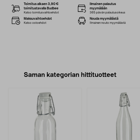
Toimitus alkaen 3,90 €
Ilmainen palautus
toimitustavalla Budbee
myymälään
Katso toimitusvaihtoehdot
365 päivän palautusoikeus
Maksuvaihtoehdot
Nouda myymälästä
Katso ostoehdot
Ilmainen nouto myymälästä
Saman kategorian hittituotteet