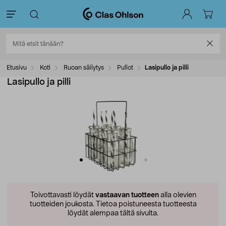
Etusivu
Koti
Ruoan säilytys
Pullot
Lasipullo ja pilli
Lasipullo ja pilli
Toivottavasti löydät
vastaavan tuotteen
alla olevien
tuotteiden joukosta.
Tietoa poistuneesta tuotteesta
löydät alempaa tältä sivulta.