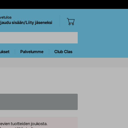
vetuloa
rjaudu sisään/Liity jäseneksi
ukset
Palvelumme
Club Clas
levien tuotteiden joukosta.