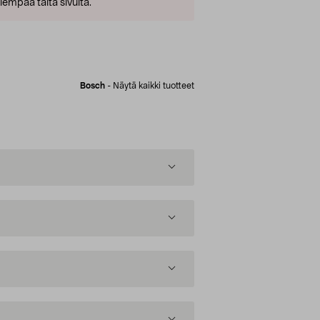
empaa tältä sivulta.
Bosch
-
Näytä kaikki tuotteet