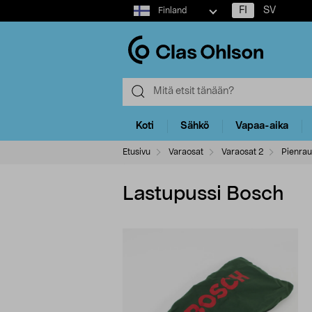
Select
FI
SV
Finland
market
Koti
Sähkö
Vapaa-aika
Etusivu
Varaosat
Varaosat 2
Pienrau
Lastupussi Bosch