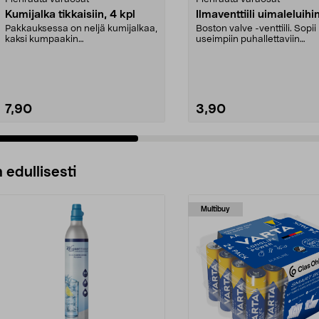
Kumijalka tikkaisiin, 4 kpl
Ilmaventtiili uimaleluihi
Pakkauksessa on neljä kumijalkaa,
Boston valve -venttiili. Sopii
kaksi kumpaakin
useimpiin puhallettaviin
kokoa.Sisämitat:Iso jalka: 21 ...
vesileluihin.
7,90
3,90
 edullisesti
Multibuy