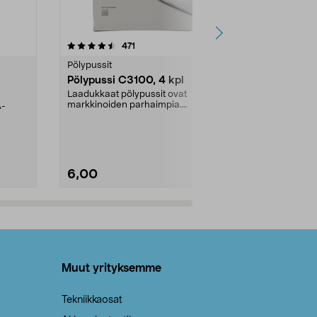
4.5viidestä
arvostelut
4.5
471
6
tähdestä
tähdestä
Pölypussit
Kierrätys & ro
Pölypussi C3100, 4 kpl
Roskapussi,
kahvat, 30 l
Laadukkaat pölypussit ovat
markkinoiden parhaimpia.
A-
Testivoittaja 
Kestävä, jopa 50 % suurempi ...
roskapussi u
Roskapussi, jo
6,00
2,00
Lisää ostoskoriin
Lisää
Muut yrityksemme
Tekniikkaosat