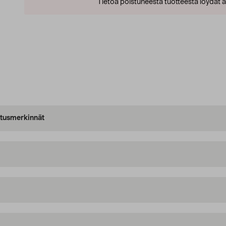
Tietoa poistuneesta tuotteesta löydät al
oitusmerkinnät