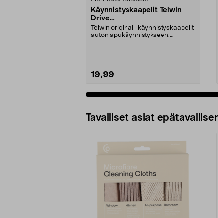
Käynnistyskaapelit Telwin
Drive
Mini/9000/13000/1250/150
Telwin original -käynnistyskaapelit
0/1750, EC5
auton apukäynnistykseen.
Käynnistyskaapelit ...
19,99
Tavalliset asiat epätavallisen