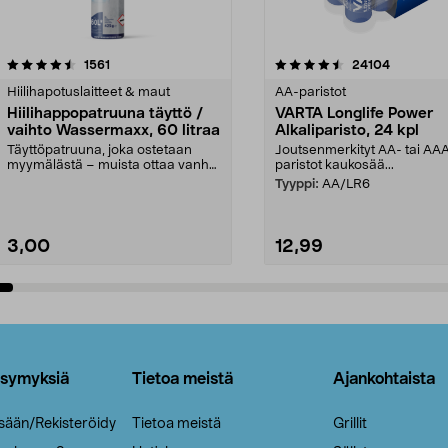
4.5viidestä
arvostelut
4.5viidestä
arvostelut
1561
24104
tähdestä
Hiilihapotuslaitteet & maut
AA-paristot
Hiilihappopatruuna täyttö /
VARTA Longlife Power
vaihto Wassermaxx, 60 litraa
Alkaliparisto, 24 kpl
Täyttöpatruuna, joka ostetaan
Joutsenmerkityt AA- tai AA
myymälästä – muista ottaa vanha
paristot kaukosää...
patruuna mukaasi m...
Tyyppi:
AA/LR6
3,00
12,99
Lisää ostoskoriin
Lisää ostoskoriin
ysymyksiä
Tietoa meistä
Ajankohtaista
isään/Rekisteröidy
Tietoa meistä
Grillit