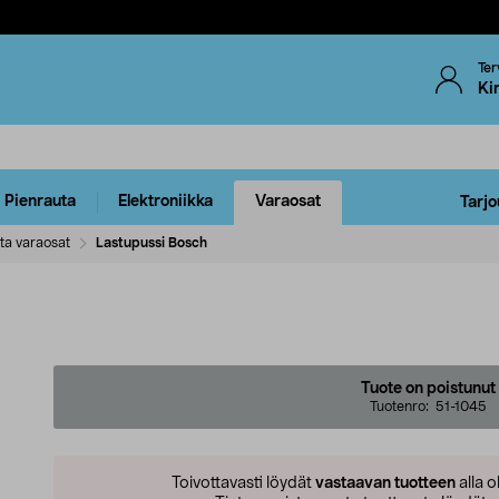
Ter
Ki
Pienrauta
Elektroniikka
Varaosat
Tarjo
ta varaosat
Lastupussi Bosch
Tuote on poistunut
Tuotenro:
51-1045
Toivottavasti löydät
vastaavan tuotteen
alla o