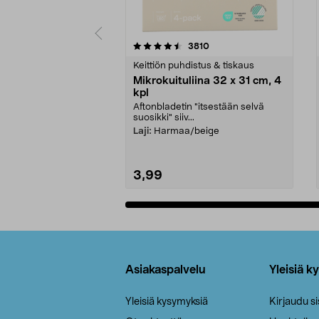
5viidestä
4.5viidestä
arvostelut
3810
tähdestä
tähdestä
Keittiön puhdistus & tiskaus
Mikrokuituliina 32 x 31 cm, 4
kpl
Aftonbladetin "itsestään selvä
suosikki" siiv...
Laji:
Harmaa/beige
3,99
Lisää ostoskoriin
Alatunniste
Asiakaspalvelu
Yleisiä k
Yleisiä kysymyksiä
Kirjaudu s