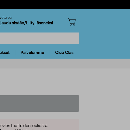
vetuloa
rjaudu sisään/Liity jäseneksi
ukset
Palvelumme
Club Clas
levien tuotteiden joukosta.