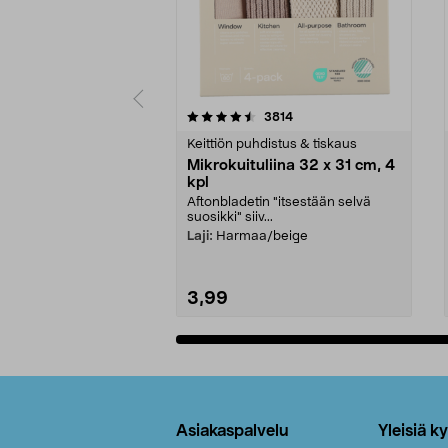
5viidestä
4.5viidestä
arvostelut
3814
tähdestä
tähdestä
Keittiön puhdistus & tiskaus
Mikrokuituliina 32 x 31 cm, 4
kpl
Aftonbladetin "itsestään selvä
suosikki" siiv...
Laji:
Harmaa/beige
3,99
Lisää ostoskoriin
Alatunniste
Asiakaspalvelu
Yleisiä k