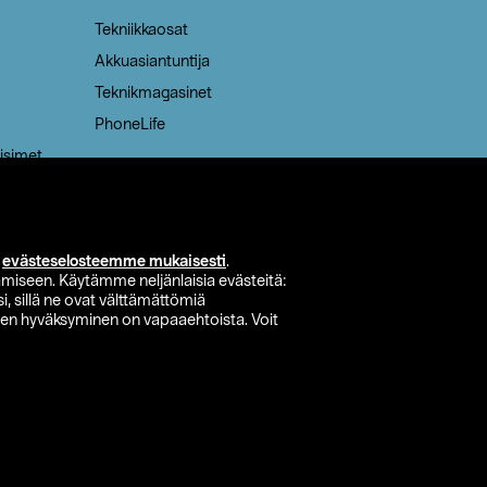
Tekniikkaosat
Akkuasiantuntija
Teknikmagasinet
PhoneLife
isimet
i
evästeselosteemme mukaisesti
.
miseen. Käytämme neljänlaisia evästeitä:
i, sillä ne ovat välttämättömiä
den hyväksyminen on vapaaehtoista. Voit
si myymälä