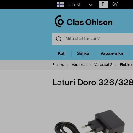
Select
FI
SV
Finland
market
Koti
Sähkö
Vapaa-aika
Etusivu
Varaosat
Varaosat 2
Elektron
Laturi Doro 326/32