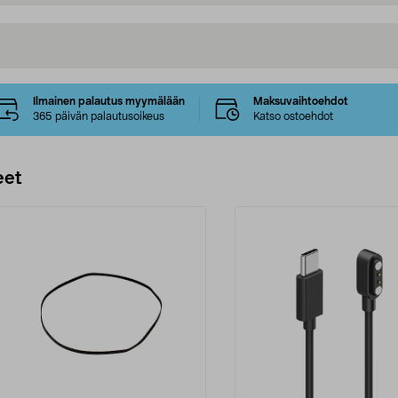
Ilmainen palautus myymälään
Maksuvaihtoehdot
365 päivän palautusoikeus
Katso ostoehdot
eet