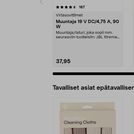
5 viidestä
4.5 viidestä
arvostelut
167
tähdestä
tähdestä
Virtasovittimet
Muuntaja 19 V DC/4,75 A, 90
W
Muuntaja/laturi, joka sopii mm.
seuraaviin tuotteisiin: JBL Xtreme
JBL Xtreme 2J...
37,95
Tavalliset asiat epätavallisen