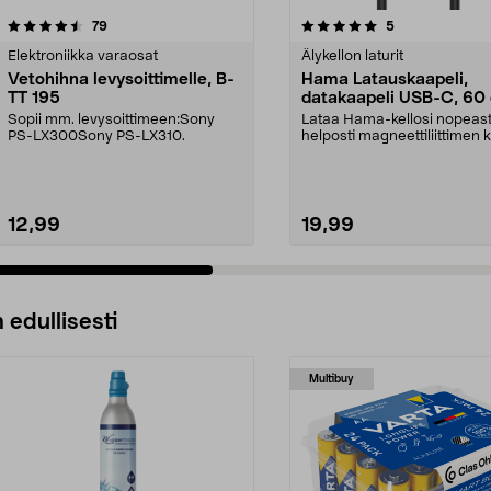
5.0 viidestä
arvostelut
4.5 viidestä
arvostelut
79
5
tähdestä
Elektroniikka varaosat
Älykellon laturit
Vetohihna levysoittimelle, B-
Hama Latauskaapeli,
TT 195
datakaapeli USB-C, 60
Sopii mm. levysoittimeen:Sony
Lataa Hama-kellosi nopeasti
PS-LX300Sony PS-LX310.
helposti magneettiliittimen k
Kestävä Hama-...
12,99
19,99
 edullisesti
Multibuy