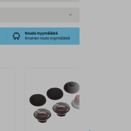
Nouda myymälästä
Ilmainen nouto myymälästä