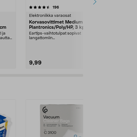
4.0 viidestä
arvostelut
5.0
196
1
tähdestä
tähdestä
Elektroniikka varaosat
Älykellon latur
Korvasovittimet Medium
Garmin Lata
 cm
Plantronics/Poly/HP, 3 kpl
datakaapel
 ja
Eartips-vaihtotulpat sopivat
Sopii useimpi
autta.
langattomiin
USB-C-data-.
kuulokemikrofoneihin Poly, HP ja
Plant...
9,99
24,95