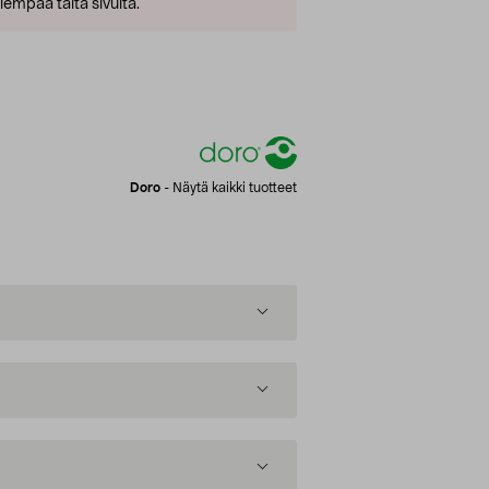
empaa tältä sivulta.
Doro
-
Näytä kaikki tuotteet