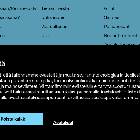
isään/Rekisteröidy
Tietoa meistä
Grillit
 salasana?
Uutishuone
Säilytys
ot
Vastuullisuus
Painepesurit
ria
Ura
Ruohotrimmerit
Aurinkokennovala
tä
it, että tallennamme evästeitä ja muuta seurantateknologiaa laitteelles
uksen parantamiseen ja käytön analysointiin sekä mainonnan kohdenta
t ja mainosevästeet. Välttämättömiin evästeisiin ei tarvita suostumustas
a. Voit halutessasi muuttaa asetuksiasi painamalla
Asetukset
. Evästei
lla evästeasetuksiasi, apua saat tarvittaessa asiakaspalvelustamme.
 Ohlson
Club Clas
Ostoehdot
Tietosuojaseloste
Et
Näytä hinnat ilman ALV:a
Poista kaikki
Asetukset