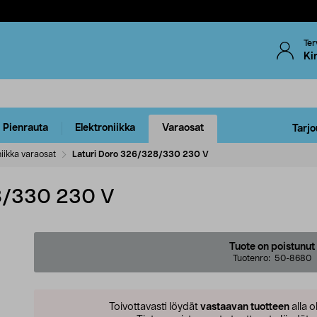
Ter
Ki
Pienrauta
Elektroniikka
Varaosat
Tarjo
iikka varaosat
Laturi Doro 326/328/330 230 V
8/330 230 V
Tuote on poistunut
Tuotenro:
50-8680
Toivottavasti löydät
vastaavan tuotteen
alla o