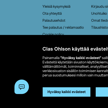
Yleisiä kysymyksiä
Kirjaudu s
Ota yhteyttä
Unohtuiko
Palautusehdot
Omat tied
Tee palautus / reklamaatio
Tilaushisto
Cookie policy
Toimitustavat
Clas Ohlson käyttää evästei
Saavutettavuus
Painamalla
”Hyväksy kaikki evästeet”
sall
Evästeitä käytetään sivuston käyttökokem
välttämättömät, toiminnalliset, analyyttise
verkkosivuston sisällön toimimisen kannalt
perua suostumuksesi milloin vain muuttama
© 2026 Clas
Hyväksy kaikki evästeet