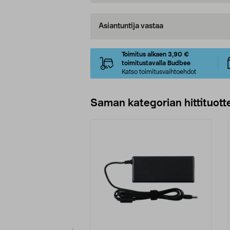
Asiantuntija vastaa
Toimitus alkaen 3,90 €
toimitustavalla Budbee
Katso toimitusvaihtoehdot
Saman kategorian hittituott