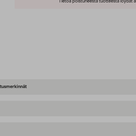
Tietoa poistuneesta tuotteesta löydät al
oitusmerkinnät