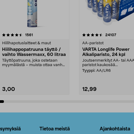
4.5viidestä
arvostelut
4.5viidestä
arvostelut
1561
24107
tähdestä
Hiilihapotuslaitteet & maut
AA-paristot
Hiilihappopatruuna täyttö /
VARTA Longlife Power
vaihto Wassermaxx, 60 litraa
Alkaliparisto, 24 kpl
Täyttöpatruuna, joka ostetaan
Joutsenmerkityt AA- tai AA
myymälästä – muista ottaa vanha
paristot kaukosää...
patruuna mukaasi m...
Tyyppi:
AA/LR6
3,00
12,99
Lisää ostoskoriin
Lisää ostoskoriin
ysymyksiä
Tietoa meistä
Ajankohtaista