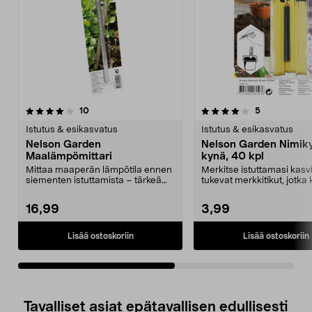
4.0viidestä
arvostelut
4.5viidestä
arvostelut
10
5
tähdestä
t
Istutus & esikasvatus
Istutus & esikasvatus
Nelson Garden
Nelson Garden Nimikyl
Maalämpömittari
kynä, 40 kpl
Mittaa maaperän lämpötila ennen
Merkitse istuttamasi kasvi
siementen istuttamista – tärkeä
tukevat merkkitikut, jotka
apuri kevään kyl...
kosteutta. Nel...
16,99
3,99
Lisää ostoskoriin
Lisää ostoskoriin
Tavalliset asiat epätavallisen edullisesti