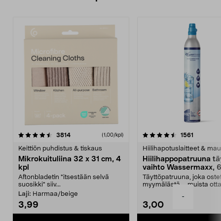
4.5viidestä
arvostelut
4.5viidestä
arvostelu
3814
1561
(1,00/kpl)
tähdestä
t
Keittiön puhdistus & tiskaus
Hiilihapotuslaitteet & mau
Mikrokuituliina 32 x 31 cm, 4
Hiilihappopatruuna tä
kpl
vaihto Wassermaxx, 6
Aftonbladetin "itsestään selvä
Täyttöpatruuna, joka ost
suosikki" siiv...
myymälästä – muista ott
patruuna mukaasi m...
Laji:
Harmaa/beige
-
3,99
3,00