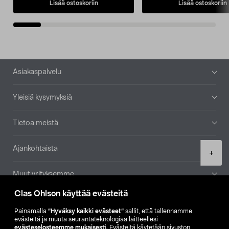
Lisää ostoskoriin
Lisää ostoskoriin
Alatunniste
Asiakaspalvelu
Yleisiä kysymyksiä
Tietoa meistä
Ajankohtaista
Product
+
quantity
Muut yrityksemme
Clas Ohlson käyttää evästeitä
Etsi myymälä
Painamalla
”Hyväksy kaikki evästeet”
sallit, että tallennamme
evästeitä ja muuta seurantateknologiaa laitteellesi
SE
NO
FI
evästeselosteemme mukaisesti
. Evästeitä käytetään sivuston