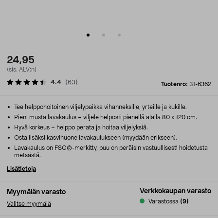
24,95
(sis. ALV:n)
4.4
(
63
)
Tuotenro:
31-6362
Tee helppohoitoinen viljelypaikka vihanneksille, yrteille ja kukille.
Pieni musta lavakaulus – viljele helposti pienellä alalla 80 x 120 cm.
Hyvä korkeus – helppo perata ja hoitaa viljelyksiä.
Osta lisäksi kasvihuone lavakaulukseen (myydään erikseen).
Lavakaulus on FSC®-merkitty, puu on peräisin vastuullisesti hoidetusta
metsästä.
Lisätietoja
Verkkokaupan varasto
Myymälän varasto
Varastossa
(9)
Valitse myymälä