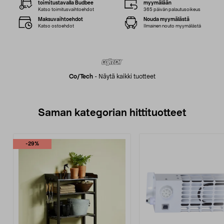
toimitustavalla Budbee
myymälään
Katso toimitusvaihtoehdot
365 päivän palautusoikeus
Maksuvaihtoehdot
Nouda myymälästä
Katso ostoehdot
Ilmainen nouto myymälästä
Co/tech
-
Näytä kaikki tuotteet
Saman kategorian hittituotteet
-29%