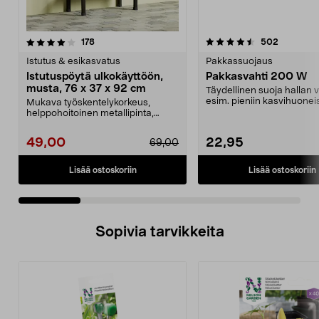
4.5 viidestä
arvostelut
5.0 viidestä
arvostelu
178
502
tähdestä
t
Istutus & esikasvatus
Pakkassuojaus
Istutuspöytä ulkokäyttöön,
Pakkasvahti 200 W
musta, 76 x 37 x 92 cm
Täydellinen suoja hallan v
esim. pieniin kasvihuoneis
Mukava työskentelykorkeus,
Elektroninen ter...
helppohoitoinen metallipinta,
runsaasti säilytystilaa...
49,00
22,95
69,00
Lisää ostoskoriin
Lisää ostoskoriin
Sopivia tarvikkeita