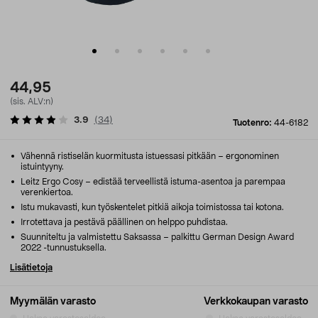
44,95
(sis. ALV:n)
3.9
(
34
)
Tuotenro:
44-6182
Vähennä ristiselän kuormitusta istuessasi pitkään – ergonominen
istuintyyny.
Leitz Ergo Cosy – edistää terveellistä istuma-asentoa ja parempaa
verenkiertoa.
Istu mukavasti, kun työskentelet pitkiä aikoja toimistossa tai kotona.
Irrotettava ja pestävä päällinen on helppo puhdistaa.
Suunniteltu ja valmistettu Saksassa – palkittu German Design Award
2022 -tunnustuksella.
Lisätietoja
Myymälän varasto
Verkkokaupan varasto