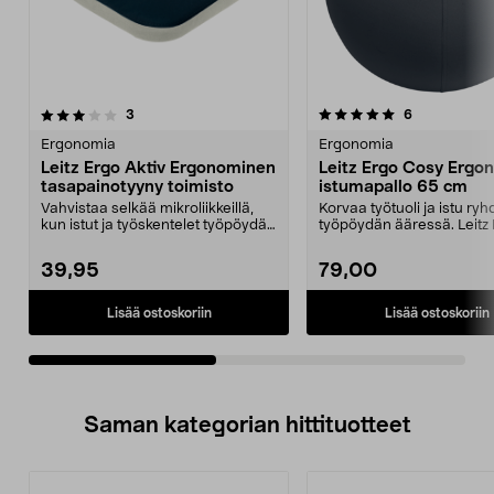
5.0viidestä
arvostelut
arvostelut
3
6
0.0 viidestä
tähdestä
t
Ergonomia
Ergonomia
Leitz Ergo Aktiv Ergonominen
Leitz Ergo Cosy Ergo
tasapainotyyny toimisto
istumapallo 65 cm
Vahvistaa selkää mikroliikkeillä,
Korvaa työtuoli ja istu ryh
kun istut ja työskentelet työpöydän
työpöydän ääressä. Leitz
ääressä. L...
toimiva erg...
39,95
79,00
Lisää ostoskoriin
Lisää ostoskoriin
Saman kategorian hittituotteet