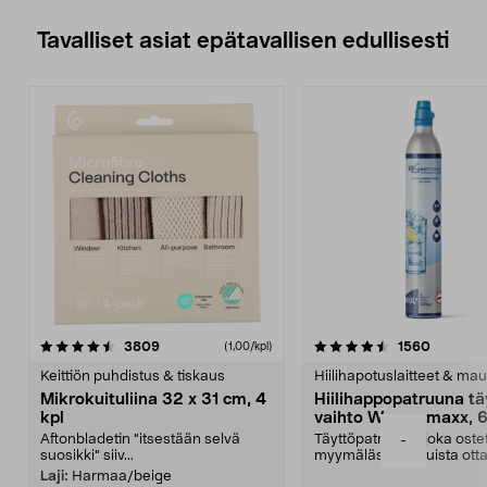
Tavalliset asiat epätavallisen edullisesti
4.5viidestä
arvostelut
4.5viidestä
arvostel
3809
1560
(1,00/kpl)
tähdestä
t
Keittiön puhdistus & tiskaus
Hiilihapotuslaitteet & mau
Mikrokuituliina 32 x 31 cm, 4
Hiilihappopatruuna tä
kpl
vaihto Wassermaxx, 6
Aftonbladetin "itsestään selvä
Täyttöpatruuna, joka ost
-
suosikki" siiv...
myymälästä – muista ott
patruuna mukaasi m...
Laji:
Harmaa/beige