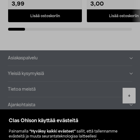
3,99
3,00
Lisää ostoskoriin
Lisää ostoskoriin
Alatunniste
Asiakaspalvelu
Yleisiä kysymyksiä
Tietoa meistä
Product
+
quantity
Ajankohtaista
Clas Ohlson käyttää evästeitä
Muut yrityksemme
Painamalla
”Hyväksy kaikki evästeet”
sallit, että tallennamme
Etsi myymälä
evästeitä ja muuta seurantateknologiaa laitteellesi