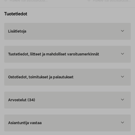
Hakee varastosaldoa...
Hakee varastosaldoa...
Tuotetiedot
Lisätietoja
Tuotetiedot, liitteet ja mahdolliset varoitusmerkinnät
Ostotiedot, toimitukset ja palautukset
Arvostelut
(34)
Asiantuntija vastaa