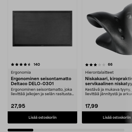
3.5 viidestä
arvostelut
4.5 viidestä
arvostelut
140
66
tähdestä
t
Ergonomia
Hierontalaitteet
Ergonominen seisontamatto
Niskakaari, kiroprakt
Deltaco DELO-0301
servikaalinen niskaty
Ergonominen seisontamatto, joka
Kestävä ja mukava tyyny, 
lievittää jalkojen ja selän rasitusta.
lievittää jännitystä ja arku
Pehmentää...
niskan alueel...
27,95
17,99
Lisää ostoskoriin
Lisää ostoskoriin