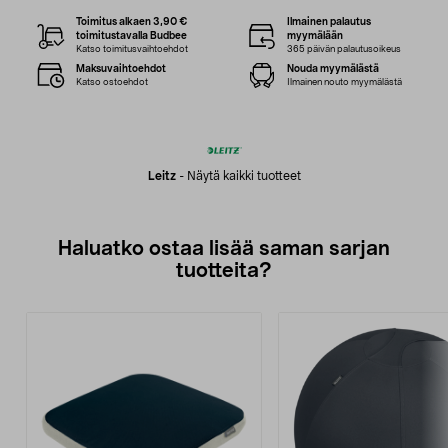
Toimitus alkaen 3,90 €
Ilmainen palautus
toimitustavalla Budbee
myymälään
Katso toimitusvaihtoehdot
365 päivän palautusoikeus
Maksuvaihtoehdot
Nouda myymälästä
Katso ostoehdot
Ilmainen nouto myymälästä
Leitz
-
Näytä kaikki tuotteet
Haluatko ostaa lisää saman sarjan
tuotteita?