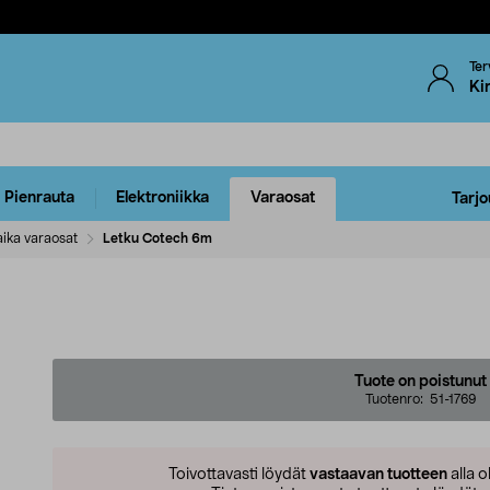
Ter
Ki
Pienrauta
Elektroniikka
Varaosat
Tarjo
ika varaosat
Letku Cotech 6m
Tuote on poistunut
Tuotenro:
51-1769
Toivottavasti löydät
vastaavan tuotteen
alla o