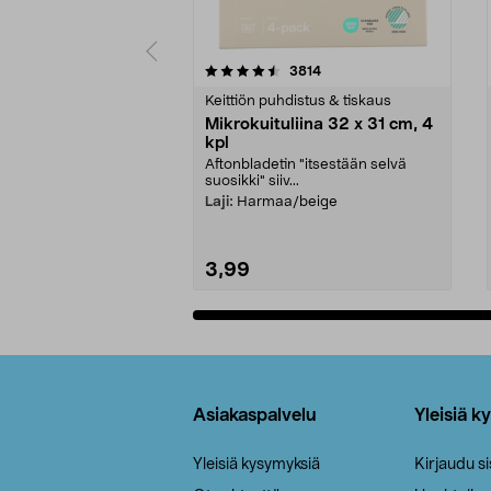
5viidestä
4.5viidestä
arvostelut
3814
tähdestä
tähdestä
Keittiön puhdistus & tiskaus
Mikrokuituliina 32 x 31 cm, 4
kpl
Aftonbladetin "itsestään selvä
suosikki" siiv...
Laji:
Harmaa/beige
3,99
Lisää ostoskoriin
Alatunniste
Asiakaspalvelu
Yleisiä k
Yleisiä kysymyksiä
Kirjaudu s