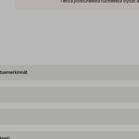
Tietoa poistuneesta tuotteesta löydät al
oitusmerkinnät
kset)