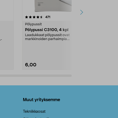
4.5viidestä
arvostelut
4.5
471
6
tähdestä
tähdestä
Pölypussit
Kierrätys & ro
Pölypussi C3100, 4 kpl
Roskapussi,
kahvat, 30 l
Laadukkaat pölypussit ovat
markkinoiden parhaimpia.
A-
Testivoittaja 
Kestävä, jopa 50 % suurempi ...
roskapussi u
Roskapussi, jo
6,00
2,00
Lisää ostoskoriin
Lisää
Muut yrityksemme
Tekniikkaosat