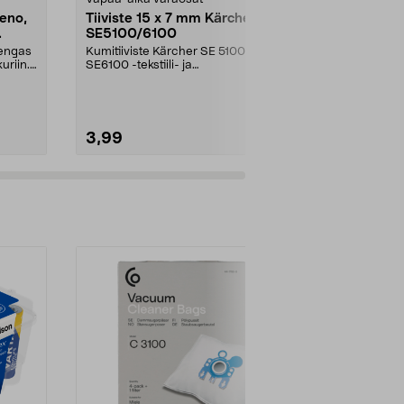
eno,
Tiiviste 15 x 7 mm Kärcher
Bosch Teräl
SE5100/6100
ruohotrimme
ART 26 LI
rengas
Kumitiiviste Kärcher SE 5100- ja
Bosch-ruohot
uriin.
SE6100 -tekstiili- ja
LI ja ART 26 LI
mattopesureihin.
trimmerin teri.
3,99
14,90