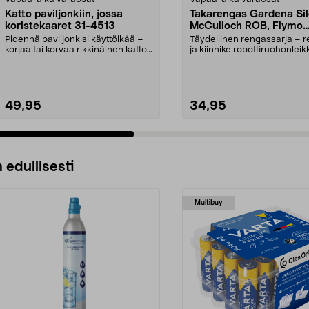
Katto paviljonkiin, jossa
Takarengas Gardena Sil
koristekaaret 31-4513
McCulloch ROB, Flymo
Easilife
Pidennä paviljonkisi käyttöikää –
Täydellinen rengassarja – 
korjaa tai korvaa rikkinäinen katto.
ja kiinnike robottiruohonleikk
Puutarhap...
Takapyörä ...
49,95
34,95
 edullisesti
Multibuy