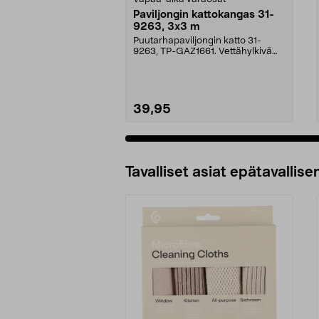
Paviljongin kattokangas 31-
9263, 3x3 m
Puutarhapaviljongin katto 31-
9263, TP-GAZ1661. Vettähylkivä
polyesteriä. Huom! ...
39,95
Tavalliset asiat epätavallisen