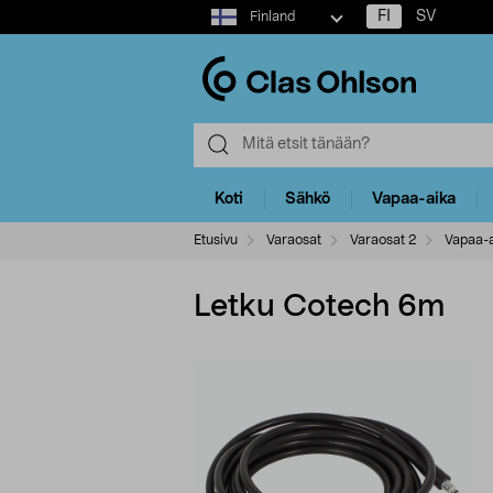
Select
FI
SV
Finland
market
Koti
Sähkö
Vapaa-aika
Etusivu
Varaosat
Varaosat 2
Vapaa-a
Letku Cotech 6m