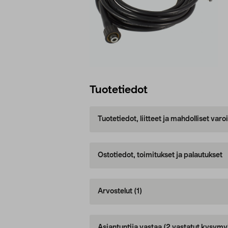
Tuotetiedot
Tuotetiedot, liitteet ja mahdolliset var
Ostotiedot, toimitukset ja palautukset
Arvostelut
(1)
Asiantuntija vastaa
(2 vastatut kysymy