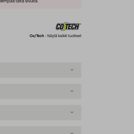
empaa tältä sivulta.
Co/tech
-
Näytä kaikki tuotteet