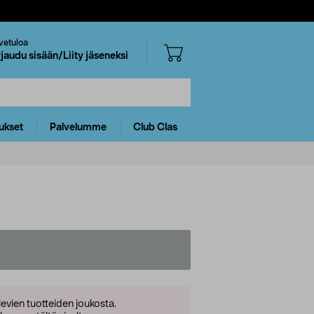
vetuloa
rjaudu sisään/Liity jäseneksi
ukset
Palvelumme
Club Clas
levien tuotteiden joukosta.