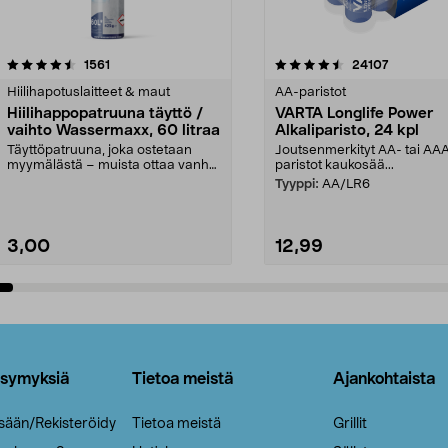
4.5viidestä
arvostelut
4.5viidestä
arvostelut
1561
24107
tähdestä
Hiilihapotuslaitteet & maut
AA-paristot
Hiilihappopatruuna täyttö /
VARTA Longlife Power
vaihto Wassermaxx, 60 litraa
Alkaliparisto, 24 kpl
Täyttöpatruuna, joka ostetaan
Joutsenmerkityt AA- tai AA
myymälästä – muista ottaa vanha
paristot kaukosää...
patruuna mukaasi m...
Tyyppi:
AA/LR6
3,00
12,99
Lisää ostoskoriin
Lisää ostoskoriin
ysymyksiä
Tietoa meistä
Ajankohtaista
isään/Rekisteröidy
Tietoa meistä
Grillit