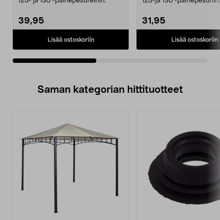
125- ja 130 -painepesureihin.
125-ja 130 -painepesuriin
39,95
31,95
Lisää ostoskoriin
Lisää ostoskoriin
Saman kategorian hittituotteet