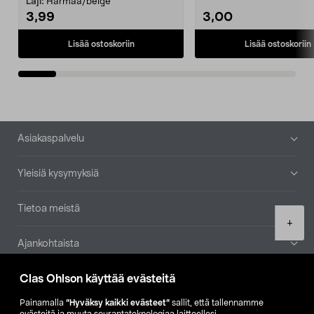
Laji:
Harmaa/beige
3,99
3,00
Lisää ostoskoriin
Lisää ostoskoriin
Alatunniste
Asiakaspalvelu
Yleisiä kysymyksiä
Tietoa meistä
Product
+
quantity
Ajankohtaista
Clas Ohlson käyttää evästeitä
Muut yrityksemme
Painamalla
”Hyväksy kaikki evästeet”
sallit, että tallennamme
Etsi myymälä