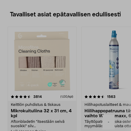
puhdistaa terassin ja pihalaatat
helposti.
• Käsikäyttöinen letkukela ja
Tavalliset asiat epätavallisen edullisesti
sisäänrakennettu kuljetuskärry.
4.5viidestä
arvostelut
4.5viidestä
arvostelu
3814
1563
(1,00/kpl)
tähdestä
t
Keittiön puhdistus & tiskaus
Hiilihapotuslaitteet & mau
Mikrokuituliina 32 x 31 cm, 4
Hiilihappopatruuna tä
kpl
vaihto Wassermaxx, 6
Aftonbladetin "itsestään selvä
Täyttöpatruuna, joka ost
-
suosikki" siiv...
myymälästä – muista ott
patruuna mukaasi m...