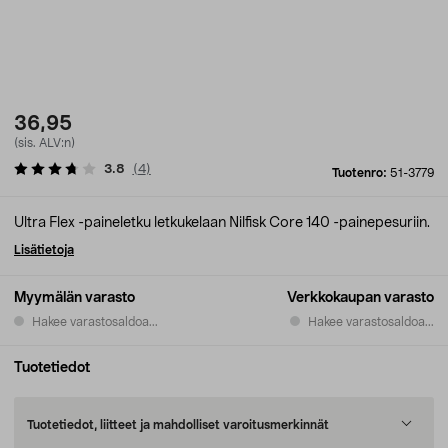
36,95
(sis. ALV:n)
3.8
(
4
)
Tuotenro:
51-3779
Ultra Flex -paineletku letkukelaan Nilfisk Core 140 -painepesuriin.
Lisätietoja
Myymälän varasto
Verkkokaupan varasto
Hakee varastosaldoa...
Hakee varastosaldoa...
Tuotetiedot
Tuotetiedot, liitteet ja mahdolliset varoitusmerkinnät