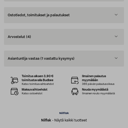
Ostotiedot, toimitukset ja palautukset
Arvostelut
(4)
Asiantuntija vastaa
(1 vastattu kysymys)
Toimitus alkaen 3,90 €
Ilmainen palautus
toimitustavalla Budbee
myymälään
Katso toimitusvaihtoehdot
365 päivän palautusoikeus
Maksuvaihtoehdot
Nouda myymälästä
Katso ostoehdot
Ilmainen nouto myymälästä
Nilfisk
-
Näytä kaikki tuotteet