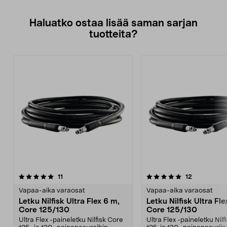
Haluatko ostaa lisää saman sarjan
tuotteita?
5.0viidestä
arvostelut
4.5viidestä
arvostelut
11
12
tähdestä
t
Vapaa-aika varaosat
Vapaa-aika varaosat
Letku Nilfisk Ultra Flex 6 m,
Letku Nilfisk Ultra Fle
Core 125/130
Core 125/130
Ultra Flex -paineletku Nilfisk Core
Ultra Flex -paineletku Nilf