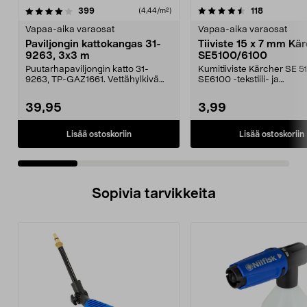
4.5 viidestä
arvostelut
4.0 viidestä
arvostelut
399
118
(4,44/m²)
tähdestä
t
Vapaa-aika varaosat
Vapaa-aika varaosat
Paviljongin kattokangas 31-
Tiiviste 15 x 7 mm Kä
9263, 3x3 m
SE5100/6100
Puutarhapaviljongin katto 31-
Kumitiiviste Kärcher SE 5
9263, TP-GAZ1661. Vettähylkivä
SE6100 -tekstiili- ja
polyesteriä. Huom! ...
mattopesureihin.
39,95
3,99
Lisää ostoskoriin
Lisää ostoskoriin
Sopivia tarvikkeita