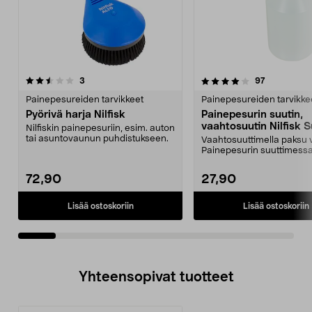
4.0viidestä
arvostelut
4.0viidestä
arvostelut
3
97
tähdestä
t
Painepesureiden tarvikkeet
Painepesureiden tarvikke
Pyörivä harja Nilfisk
Painepesurin suutin,
vaahtosuutin Nilfisk 
Nilfiskin painepesuriin, esim. auton
Foam Sprayer
tai asuntovaunun puhdistukseen.
Vaahtosuuttimella paksu 
Painepesurin suuttimess
säädettävä annostelu...
72,90
27,90
Lisää ostoskoriin
Lisää ostoskoriin
Yhteensopivat tuotteet