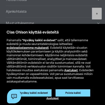
Ajankohtaista
Product
+
quantity
Muut yrityksemme
Clas Ohlson käyttää evästeitä
Etsi myymälä
Painamalla
”Hyväksy kaikki evästeet”
sallit, että tallennamme
evästeitä ja muuta seurantateknologiaa laitteellesi
SE
NO
FI
evästeselosteemme mukaisesti
. Evästeitä käytetään sivuston
käyttökokemuksen parantamiseen ja käytön analysointiin sekä
FI
SV
mainonnan kohdentamiseen. Käytämme neljänlaisia evästeitä:
välttämättömät, toiminnalliset, analyyttiset ja mainosevästeet.
Välttämättömiin evästeisiin ei tarvita suostumustasi, sillä ne ovat
välttämättömiä verkkosivuston sisällön toimimisen kannalta. Voit
halutessasi muuttaa asetuksiasi painamalla
Asetukset
. Evästeiden
hyväksyminen on vapaaehtoista. Voit perua suostumuksesi milloin
vain muuttamalla evästeasetuksiasi, apua saat tarvittaessa
asiakaspalvelustamme.
Club Clas
Ostoehdot
Tietosuojaseloste
Näytä hinnat ilman ALV:a
Hyväksy kaikki evästeet
Poista kaikki
Lisää ostoskoriin
(1)
Asetukset