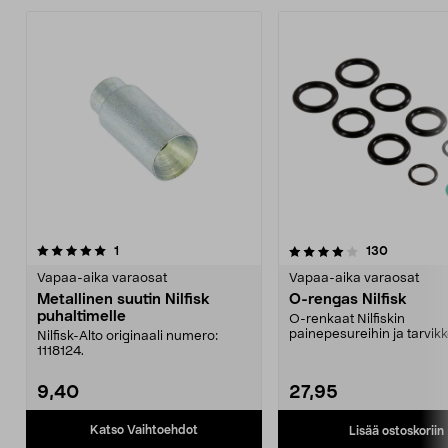
4.0viidestä
arvostelut
arvostelut
1
130
tähdestä
Vapaa-aika varaosat
Vapaa-aika varaosat
Metallinen suutin Nilfisk
O-rengas Nilfisk
puhaltimelle
O-renkaat Nilfiskin
painepesureihin ja tarvikke
Nilfisk-Alto originaali numero:
Kaksi O-rengasta jokaista 
1118124.
9,40
27,95
Katso Vaihtoehdot
Lisää ostoskoriin