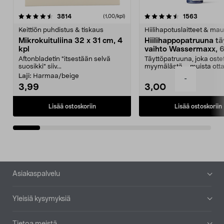
4.5viidestä
arvostelut
4.5viidestä
arvostelu
3814
1563
(1,00/kpl)
tähdestä
t
Keittiön puhdistus & tiskaus
Hiilihapotuslaitteet & mau
Mikrokuituliina 32 x 31 cm, 4
Hiilihappopatruuna tä
kpl
vaihto Wassermaxx, 6
Aftonbladetin "itsestään selvä
Täyttöpatruuna, joka ost
suosikki" siiv...
myymälästä – muista ott
patruuna mukaasi m...
Laji:
Harmaa/beige
-
3,99
3,00
Lisää ostoskoriin
Lisää ostoskoriin
Alatunniste
Asiakaspalvelu
Yleisiä kysymyksiä
Tietoa meistä