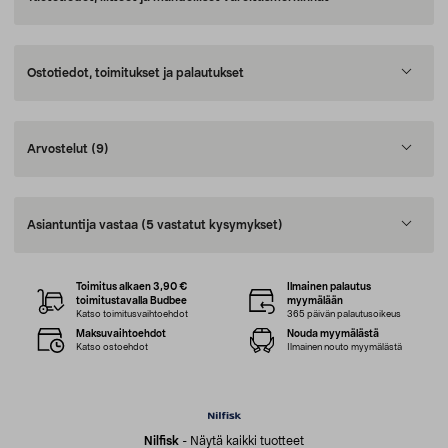
Ostotiedot, toimitukset ja palautukset
Arvostelut
(9)
Asiantuntija vastaa
(5 vastatut kysymykset)
Toimitus alkaen 3,90 €
Ilmainen palautus
toimitustavalla Budbee
myymälään
Katso toimitusvaihtoehdot
365 päivän palautusoikeus
Maksuvaihtoehdot
Nouda myymälästä
Katso ostoehdot
Ilmainen nouto myymälästä
Nilfisk
-
Näytä kaikki tuotteet