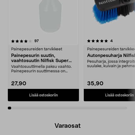
5.0viidestä
arvostelut
4.5viidestä
arvostelut
97
4
tähdestä
t
Painepesureiden tarvikkeet
Painepesureiden tarvikke
Painepesurin suutin,
Autonpesuharja Nilfi
vaahtosuutin Nilfisk Super
Pesuharja, jossa integroit
Foam Sprayer
suulake, kuivain ja pehme
Vaahtosuuttimella paksu vaahto.
nailonharjakset hellävar...
Painepesurin suuttimessa on
säädettävä annostelu...
27,90
35,90
Lisää ostoskoriin
Lisää ostoskoriin
Varaosat