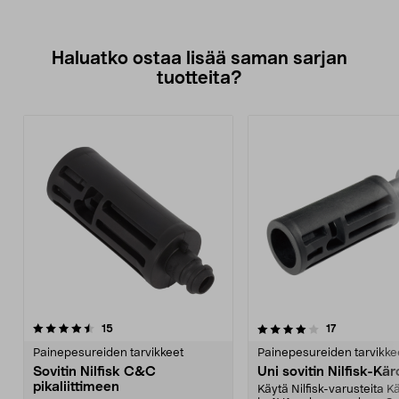
Haluatko ostaa lisää saman sarjan
tuotteita?
4.0viidestä
arvostelut
arvostelut
15
17
tähdestä
Painepesureiden tarvikkeet
Painepesureiden tarvikke
Sovitin Nilfisk C&C
Uni sovitin Nilfisk-Kä
pikaliittimeen
Käytä Nilfisk-varusteita K