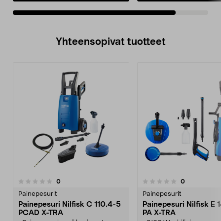
Yhteensopivat tuotteet
arvostelut
arvostelut
0
0
0.0 viidestä
0.0 viidestä
tähdestä
t
Painepesurit
Painepesurit
Painepesuri Nilfisk C 110.4-5
Painepesuri Nilfisk E 
PCAD X-TRA
PA X-TRA