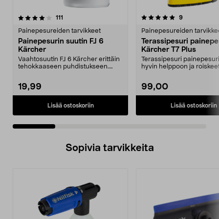
5.0 viidestä
arvostelut
4.5 viidestä
arvostelut
111
9
tähdestä
t
Painepesureiden tarvikkeet
Painepesureiden tarvikke
Painepesurin suutin FJ 6
Terassipesuri painepe
Kärcher
Kärcher T7 Plus
Vaahtosuutin FJ 6 Kärcher erittäin
Terassipesuri painepesuri
tehokkaaseen puhdistukseen.
hyvin helppoon ja roiske
Painepesurin suut...
painepesuun. ...
19,99
99,00
Lisää ostoskoriin
Lisää ostoskoriin
Sopivia tarvikkeita