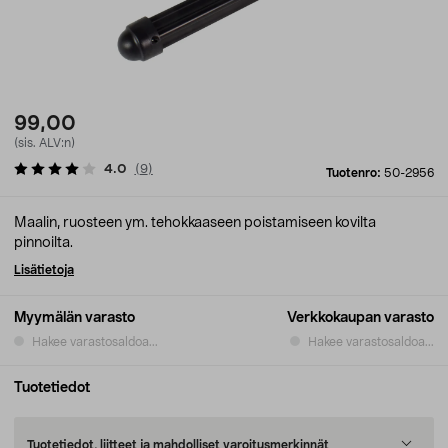
99,00
(sis. ALV:n)
4.0
(
9
)
Tuotenro:
50-2956
Maalin, ruosteen ym. tehokkaaseen poistamiseen kovilta
pinnoilta.
Lisätietoja
Myymälän varasto
Verkkokaupan varasto
Hakee varastosaldoa...
Hakee varastosaldoa...
Tuotetiedot
Tuotetiedot, liitteet ja mahdolliset varoitusmerkinnät