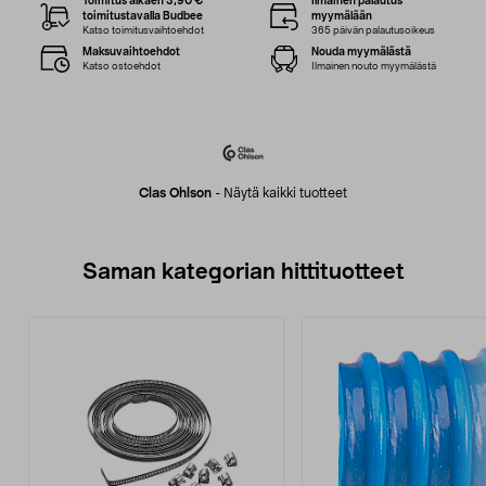
Toimitus alkaen 3,90 €
Ilmainen palautus
toimitustavalla Budbee
myymälään
Katso toimitusvaihtoehdot
365 päivän palautusoikeus
Maksuvaihtoehdot
Nouda myymälästä
Katso ostoehdot
Ilmainen nouto myymälästä
Clas Ohlson
-
Näytä kaikki tuotteet
Saman kategorian hittituotteet