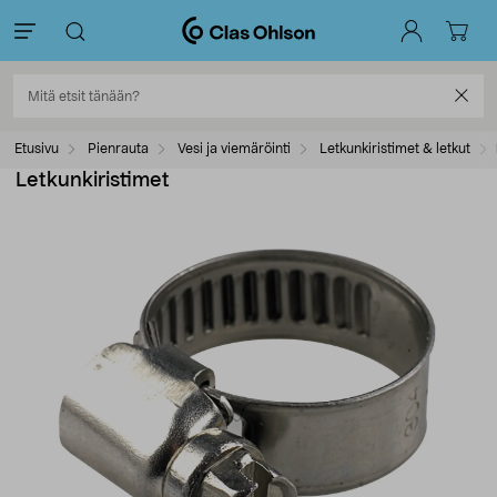
Etusivu
Pienrauta
Vesi ja viemäröinti
Letkunkiristimet & letkut
Letkunkiristimet