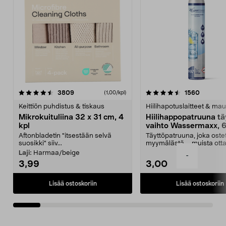
4.5viidestä
arvostelut
4.5viidestä
arvostel
3809
1560
(1,00/kpl)
tähdestä
t
Keittiön puhdistus & tiskaus
Hiilihapotuslaitteet & mau
Mikrokuituliina 32 x 31 cm, 4
Hiilihappopatruuna tä
kpl
vaihto Wassermaxx, 6
Aftonbladetin "itsestään selvä
Täyttöpatruuna, joka ost
suosikki" siiv...
myymälästä – muista ott
patruuna mukaasi m...
Laji:
Harmaa/beige
-
3,99
3,00
Lisää ostoskoriin
Lisää ostoskoriin