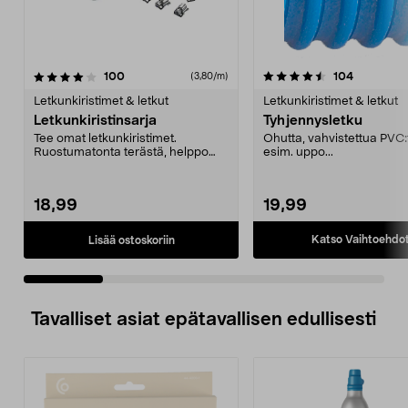
4.5 viidestä
arvostelut
4.5 viidestä
arvostelut
100
104
(3,80/m)
tähdestä
t
Letkunkiristimet & letkut
Letkunkiristimet & letkut
Letkunkiristinsarja
Tyhjennysletku
Tee omat letkunkiristimet.
Ohutta, vahvistettua PVC:t
Ruostumatonta terästä, helppo
esim. uppo...
leikata oikean pituisek...
18,99
19,99
Katso Vaihtoehdo
Lisää ostoskoriin
Tavalliset asiat epätavallisen edullisesti