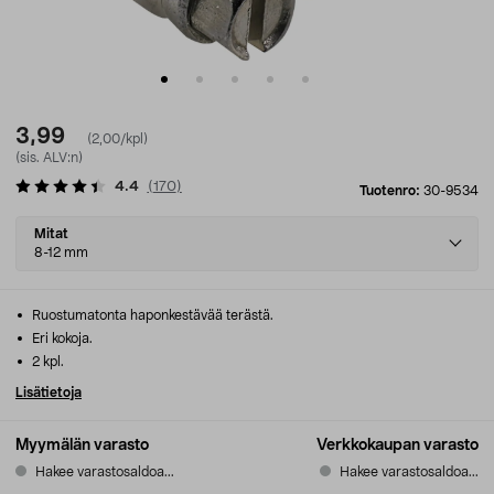
3,99
(2,00/kpl)
(sis. ALV:n)
4.4
(
170
)
Tuotenro:
30-9534
Select
Mitat
variant
8-12 mm
Ruostumatonta haponkestävää terästä.
Eri kokoja.
2 kpl.
Lisätietoja
Myymälän varasto
Verkkokaupan varasto
Hakee varastosaldoa...
Hakee varastosaldoa...