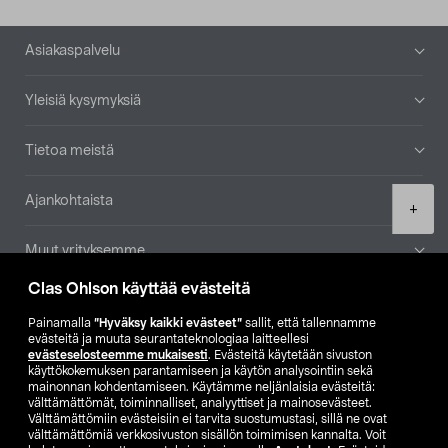
Alatunniste
Asiakaspalvelu
Yleisiä kysymyksiä
Tietoa meistä
Ajankohtaista
Product
+
quantity
Muut yrityksemme
Clas Ohlson käyttää evästeitä
Etsi myymälä
Painamalla
”Hyväksy kaikki evästeet”
sallit, että tallennamme
evästeitä ja muuta seurantateknologiaa laitteellesi
SE
NO
FI
evästeselosteemme mukaisesti
. Evästeitä käytetään sivuston
käyttökokemuksen parantamiseen ja käytön analysointiin sekä
FI
SV
mainonnan kohdentamiseen. Käytämme neljänlaisia evästeitä:
välttämättömät, toiminnalliset, analyyttiset ja mainosevästeet.
Välttämättömiin evästeisiin ei tarvita suostumustasi, sillä ne ovat
välttämättömiä verkkosivuston sisällön toimimisen kannalta. Voit