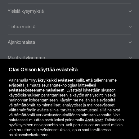
Yleisiä kysymyksiä
Tietoa meistä
Ajankohtaista
Muut yrityksemme
Clas Ohlson käyttää evästeitä
Etsi myymälä
Painamalla
”Hyväksy kaikki evästeet”
sallit, että tallennamme
evästeitä ja muuta seurantateknologiaa laitteellesi
SE
NO
FI
evästeselosteemme mukaisesti
. Evästeitä käytetään sivuston
käyttökokemuksen parantamiseen ja käytön analysointiin sekä
FI
SV
mainonnan kohdentamiseen. Käytämme neljänlaisia evästeitä:
välttämättömät, toiminnalliset, analyyttiset ja mainosevästeet.
Välttämättömiin evästeisiin ei tarvita suostumustasi, sillä ne ovat
välttämättömiä verkkosivuston sisällön toimimisen kannalta. Voit
halutessasi muuttaa asetuksiasi painamalla
Asetukset
. Evästeiden
hyväksyminen on vapaaehtoista. Voit perua suostumuksesi milloin
vain muuttamalla evästeasetuksiasi, apua saat tarvittaessa
asiakaspalvelustamme.