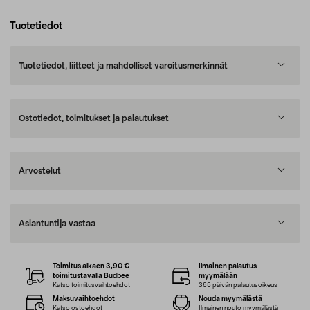
Tuotetiedot
Tuotetiedot, liitteet ja mahdolliset varoitusmerkinnät
Ostotiedot, toimitukset ja palautukset
Arvostelut
Asiantuntija vastaa
Toimitus alkaen 3,90 €
Ilmainen palautus
toimitustavalla Budbee
myymälään
Katso toimitusvaihtoehdot
365 päivän palautusoikeus
Maksuvaihtoehdot
Nouda myymälästä
Katso ostoehdot
Ilmainen nouto myymälästä