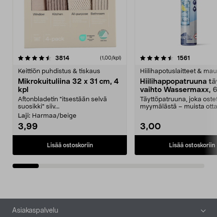
4.5viidestä
arvostelut
4.5viidestä
arvostelu
3814
1561
(1,00/kpl)
tähdestä
t
Keittiön puhdistus & tiskaus
Hiilihapotuslaitteet & mau
Mikrokuituliina 32 x 31 cm, 4
Hiilihappopatruuna tä
kpl
vaihto Wassermaxx, 6
Aftonbladetin "itsestään selvä
Täyttöpatruuna, joka ost
suosikki" siiv...
myymälästä – muista ott
patruuna mukaasi m...
Laji:
Harmaa/beige
3,99
3,00
Lisää ostoskoriin
Lisää ostoskoriin
Alatunniste
Asiakaspalvelu