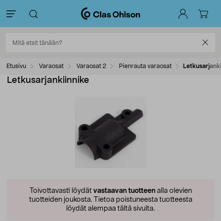
Etusivu
Varaosat
Varaosat 2
Pienrauta varaosat
Letkusarjanki
Letkusarjankiinnike
Toivottavasti löydät
vastaavan tuotteen
alla olevien
tuotteiden joukosta.
Tietoa poistuneesta tuotteesta
löydät alempaa tältä sivulta.