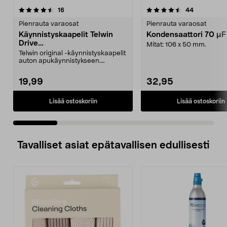
4.5 viidestä
arvostelut
4.0 viidestä
arvostelut
16
44
tähdestä
t
Pienrauta varaosat
Pienrauta varaosat
Käynnistyskaapelit Telwin
Kondensaattori 70 µ
Drive
Mitat: 106 x 50 mm.
Mini/9000/13000/1250/150
Telwin original -käynnistyskaapelit
0/1750, EC5
auton apukäynnistykseen.
Käynnistyskaapelit ...
19,99
32,95
Lisää ostoskoriin
Lisää ostoskoriin
Tavalliset asiat epätavallisen edullisesti