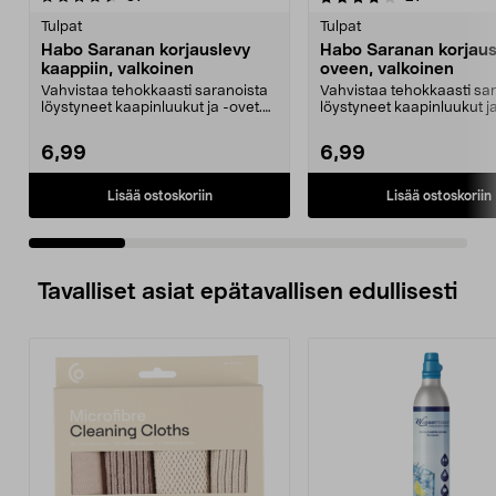
tähdestä
t
Tulpat
Tulpat
Habo Saranan korjauslevy
Habo Saranan korjaus
kaappiin, valkoinen
oveen, valkoinen
Vahvistaa tehokkaasti saranoista
Vahvistaa tehokkaasti sa
löystyneet kaapinluukut ja -ovet.
löystyneet kaapinluukut ja
Habo-vahvikel...
Habo-vahvikel...
6,99
6,99
Lisää ostoskoriin
Lisää ostoskoriin
Tavalliset asiat epätavallisen edullisesti