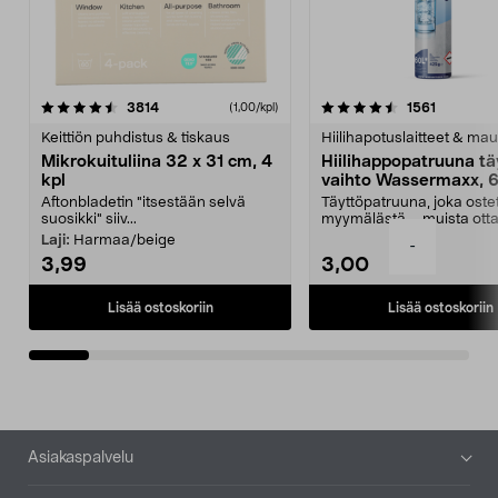
4.5viidestä
arvostelut
4.5viidestä
arvostelu
3814
1561
(1,00/kpl)
tähdestä
t
Keittiön puhdistus & tiskaus
Hiilihapotuslaitteet & mau
Mikrokuituliina 32 x 31 cm, 4
Hiilihappopatruuna tä
kpl
vaihto Wassermaxx, 6
Aftonbladetin "itsestään selvä
Täyttöpatruuna, joka ost
suosikki" siiv...
myymälästä – muista ott
patruuna mukaasi m...
Laji:
Harmaa/beige
-
3,99
3,00
Lisää ostoskoriin
Lisää ostoskoriin
Alatunniste
Asiakaspalvelu