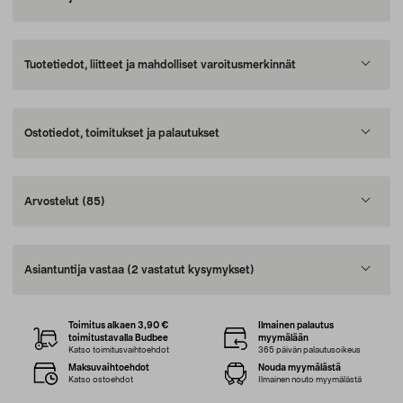
Tuotetiedot, liitteet ja mahdolliset varoitusmerkinnät
Ostotiedot, toimitukset ja palautukset
Arvostelut
(85)
Asiantuntija vastaa
(2 vastatut kysymykset)
Toimitus alkaen 3,90 €
Ilmainen palautus
toimitustavalla Budbee
myymälään
Katso toimitusvaihtoehdot
365 päivän palautusoikeus
Maksuvaihtoehdot
Nouda myymälästä
Katso ostoehdot
Ilmainen nouto myymälästä