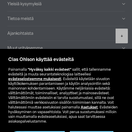
Yleisiä kysymyksiä
Tietoa meistä
Ajankohtaista
Product
+
quantity
Muut yrityksemme
Clas Ohlson käyttää evästeitä
Etsi myymälä
Painamalla
”Hyväksy kaikki evästeet”
sallit, että tallennamme
evästeitä ja muuta seurantateknologiaa laitteellesi
SE
NO
FI
evästeselosteemme mukaisesti
. Evästeitä käytetään sivuston
käyttökokemuksen parantamiseen ja käytön analysointiin sekä
FI
SV
mainonnan kohdentamiseen. Käytämme neljänlaisia evästeitä:
välttämättömät, toiminnalliset, analyyttiset ja mainosevästeet.
Välttämättömiin evästeisiin ei tarvita suostumustasi, sillä ne ovat
välttämättömiä verkkosivuston sisällön toimimisen kannalta. Voit
halutessasi muuttaa asetuksiasi painamalla
Asetukset
. Evästeiden
hyväksyminen on vapaaehtoista. Voit perua suostumuksesi milloin
vain muuttamalla evästeasetuksiasi, apua saat tarvittaessa
asiakaspalvelustamme.
Club Clas
Ostoehdot
Tietosuojaseloste