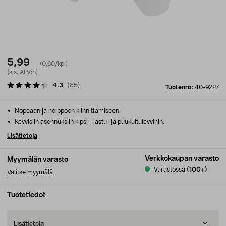
5,99
(0,60/kpl)
(sis. ALV:n)
4.3
(
85
)
Tuotenro:
40-9227
Nopeaan ja helppoon kiinnittämiseen.
Kevyisiin asennuksiin kipsi-, lastu- ja puukuitulevyihin.
Lisätietoja
Verkkokaupan varasto
Myymälän varasto
Varastossa
(100+)
Valitse myymälä
Tuotetiedot
Lisätietoja