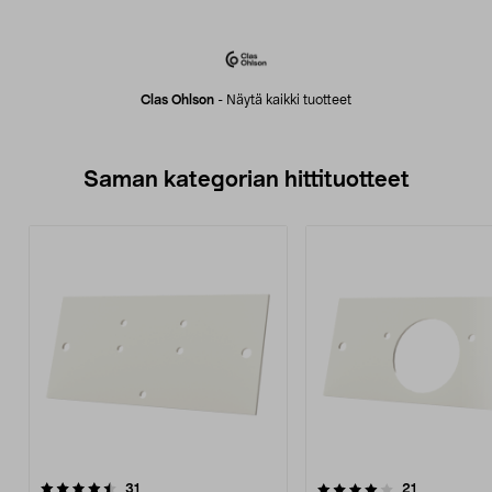
Clas Ohlson
-
Näytä kaikki tuotteet
Saman kategorian hittituotteet
4.0 viidestä
arvostelut
4.5 viidestä
arvostelut
31
21