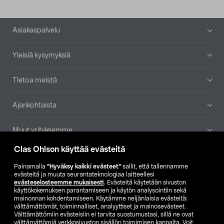
Alatunniste
Asiakaspalvelu
Yleisiä kysymyksiä
Tietoa meistä
Ajankohtaista
Muut yrityksemme
Clas Ohlson käyttää evästeitä
Etsi myymälä
Painamalla
”Hyväksy kaikki evästeet”
sallit, että tallennamme
evästeitä ja muuta seurantateknologiaa laitteellesi
SE
NO
FI
evästeselosteemme mukaisesti
. Evästeitä käytetään sivuston
käyttökokemuksen parantamiseen ja käytön analysointiin sekä
FI
SV
mainonnan kohdentamiseen. Käytämme neljänlaisia evästeitä:
välttämättömät, toiminnalliset, analyyttiset ja mainosevästeet.
Välttämättömiin evästeisiin ei tarvita suostumustasi, sillä ne ovat
välttämättömiä verkkosivuston sisällön toimimisen kannalta. Voit