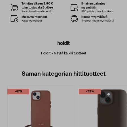
Toimitus alkaen 3,90 €
Ilmainen palautus
toimitustavalla Budbee
myymälään
Katso toimitusvaihtoehdot
365 päivän palautusoikeus
Maksuvaihtoehdot
Nouda myymälästä
Katso ostoehdot
Ilmainen nouto myymälästä
Holdit
-
Näytä kaikki tuotteet
Saman kategorian hittituotteet
-67%
-33%