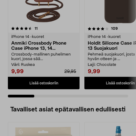
4.0 viidestä
arvostelut
4.5 viidestä
arvostelut
11
109
tähdestä
t
iPhone 14 -kuoret
iPhone 14 -kuoret
Anmiki Crossbody Phone
Holdit Silicone Case 
Case iPhone 13, 14
13 Suojakuori
Suojakuori ja olkahihna
Crossbody-mallinen puhelimen
Pehmeä suojakuori, josta
kuori, jossa sää...
hyvän otteen ja ...
Väri:
Ruskea
Laji:
Chocolate
9,99
9,99
29,95
Lisää ostoskoriin
Lisää ostoskoriin
Tavalliset asiat epätavallisen edullisesti