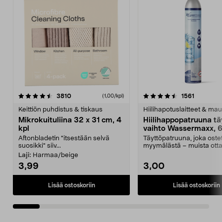
4.5viidestä
arvostelut
4.5viidestä
arvostelu
3810
1561
(1,00/kpl)
tähdestä
t
Keittiön puhdistus & tiskaus
Hiilihapotuslaitteet & mau
Mikrokuituliina 32 x 31 cm, 4
Hiilihappopatruuna tä
kpl
vaihto Wassermaxx, 6
Aftonbladetin "itsestään selvä
Täyttöpatruuna, joka ost
suosikki" siiv...
myymälästä – muista ott
patruuna mukaasi m...
Laji:
Harmaa/beige
3,99
3,00
Lisää ostoskoriin
Lisää ostoskoriin