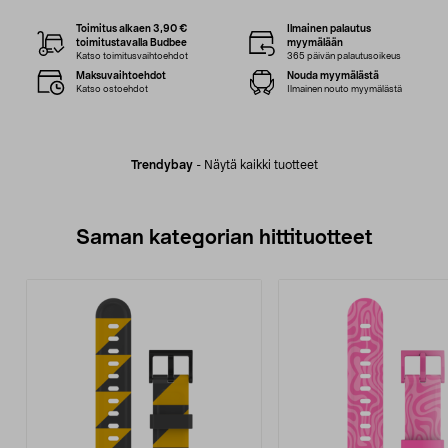
Toimitus alkaen 3,90 €
Ilmainen palautus
toimitustavalla Budbee
myymälään
Katso toimitusvaihtoehdot
365 päivän palautusoikeus
Maksuvaihtoehdot
Nouda myymälästä
Katso ostoehdot
Ilmainen nouto myymälästä
Trendybay
-
Näytä kaikki tuotteet
Saman kategorian hittituotteet