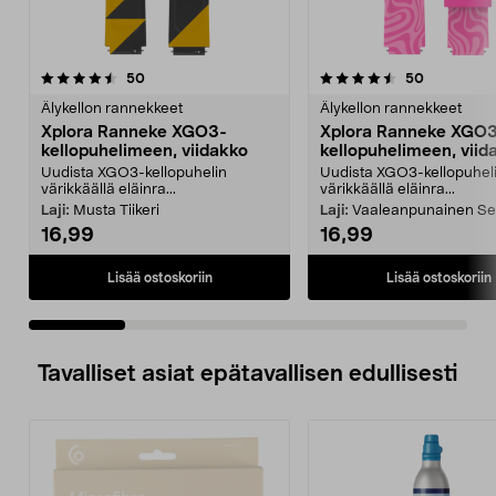
4.5 viidestä
arvostelut
4.5 viidestä
arvostelut
50
50
tähdestä
t
Älykellon rannekkeet
Älykellon rannekkeet
Xplora Ranneke XGO3-
Xplora Ranneke XGO
kellopuhelimeen, viidakko
kellopuhelimeen, viid
Uudista XGO3-kellopuhelin
Uudista XGO3-kellopuhel
värikkäällä eläinra...
värikkäällä eläinra...
Laji:
Musta Tiikeri
Laji:
Vaaleanpunainen S
16,99
16,99
Lisää ostoskoriin
Lisää ostoskoriin
Tavalliset asiat epätavallisen edullisesti