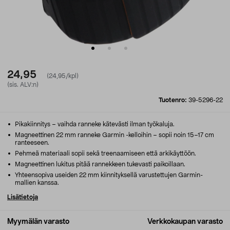
24,95
(24,95/kpl)
(sis. ALV:n)
Tuotenro:
39-5296-22
Pikakiinnitys – vaihda ranneke kätevästi ilman työkaluja.
Magneettinen 22 mm ranneke Garmin -kelloihin – sopii noin 15–17 cm
ranteeseen.
Pehmeä materiaali sopii sekä treenaamiseen että arkikäyttöön.
Magneettinen lukitus pitää rannekkeen tukevasti paikoillaan.
Yhteensopiva useiden 22 mm kiinnityksellä varustettujen Garmin-
mallien kanssa.
Lisätietoja
Myymälän varasto
Verkkokaupan varasto