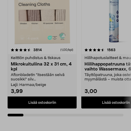
4.5viidestä
arvostelut
4.5viidestä
arvostelu
3814
1563
(1,00/kpl)
tähdestä
t
Keittiön puhdistus & tiskaus
Hiilihapotuslaitteet & mau
Mikrokuituliina 32 x 31 cm, 4
Hiilihappopatruuna tä
kpl
vaihto Wassermaxx, 6
Aftonbladetin "itsestään selvä
Täyttöpatruuna, joka ost
suosikki" siiv...
myymälästä – muista ott
patruuna mukaasi m...
Laji:
Harmaa/beige
3,99
3,00
Lisää ostoskoriin
Lisää ostoskoriin