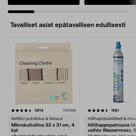
Tavalliset asiat epätavallisen edullisesti
4.5viidestä
arvostelut
4.5viidestä
arvostelu
3814
1561
(1,00/kpl)
tähdestä
t
Keittiön puhdistus & tiskaus
Hiilihapotuslaitteet & mau
Mikrokuituliina 32 x 31 cm, 4
Hiilihappopatruuna tä
kpl
vaihto Wassermaxx, 6