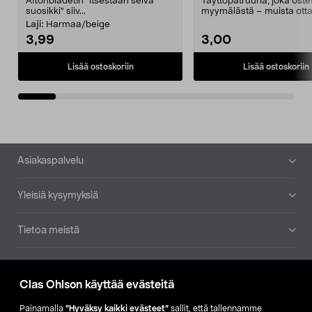
Aftonbladetin "itsestään selvä
Täyttöpatruuna, joka ost
suosikki" siiv...
myymälästä – muista ott
patruuna mukaasi m...
Laji:
Harmaa/beige
3,99
3,00
Lisää ostoskoriin
Lisää ostoskoriin
Alatunniste
Asiakaspalvelu
Yleisiä kysymyksiä
Tietoa meistä
Ajankohtaista
Clas Ohlson käyttää evästeitä
Muut yrityksemme
Painamalla
”Hyväksy kaikki evästeet”
sallit, että tallennamme