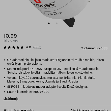
10,99
(sis. ALV:n)
4.8
(
867
)
Tuotenro:
36-7588
UK-adapteri sinulle, joka matkustat Englantiin tai muihin maihin, joissa
on G-tyypin pistorasioita.
Matka-adapteri SKROSS Europe to UK – sopii sekä maadoitetuille
Schuko-pistokkeille että maadoittamattomille europistokkeille.
Voidaan käyttää seuraavissa maissa: Iso-Britannia, Irlanti, Malta,
Malesia, Singapore, Kenia, Uganda ja Saudi-Arabia.
SKROSS – laadukas matka-adapteri sveitsiläistä designia.
Suurin kuormitus: 1750 W, 7 A.
Lisätietoja
Myymälän varasto
Verkkokaupan varasto