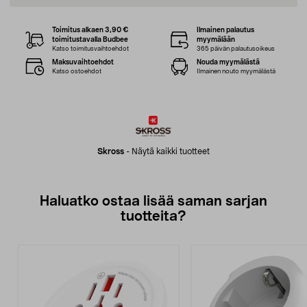
Toimitus alkaen 3,90 €
Ilmainen palautus
toimitustavalla Budbee
myymälään
Katso toimitusvaihtoehdot
365 päivän palautusoikeus
Maksuvaihtoehdot
Nouda myymälästä
Katso ostoehdot
Ilmainen nouto myymälästä
Skross
-
Näytä kaikki tuotteet
Haluatko ostaa lisää saman sarjan
tuotteita?