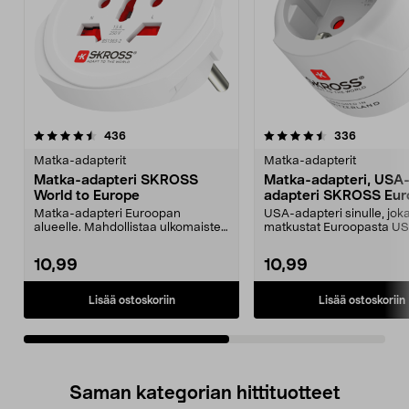
4.5viidestä
arvostelut
5.0viidestä
arvostelut
436
336
tähdestä
t
Matka-adapterit
Matka-adapterit
Matka-adapteri SKROSS
Matka-adapteri, USA
World to Europe
adapteri SKROSS Eur
USA
Matka-adapteri Euroopan
USA-adapteri sinulle, jok
alueelle. Mahdollistaa ulkomaisten
matkustat Euroopasta US
laitteiden käytön Eur...
Matka-adapteri sopii ma..
10,99
10,99
Lisää ostoskoriin
Lisää ostoskoriin
Saman kategorian hittituotteet