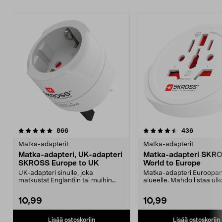
4.5 viidestä
arvostelut
4.5 viidestä
arvostelut
866
436
tähdestä
t
Matka-adapterit
Matka-adapterit
Matka-adapteri, UK-adapteri
Matka-adapteri SKR
SKROSS Europe to UK
World to Europe
UK-adapteri sinulle, joka
Matka-adapteri Euroopa
matkustat Englantiin tai muihin
alueelle. Mahdollistaa ul
maihin, joissa on G-ty...
laitteiden käytön Eur...
10,99
10,99
Lisää ostoskoriin
Lisää ostoskoriin