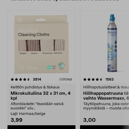
4.5viidestä
arvostelut
4.5viidestä
arvostelu
3814
1563
(1,00/kpl)
tähdestä
t
Keittiön puhdistus & tiskaus
Hiilihapotuslaitteet & mau
Mikrokuituliina 32 x 31 cm, 4
Hiilihappopatruuna tä
kpl
vaihto Wassermaxx, 6
Aftonbladetin "itsestään selvä
Täyttöpatruuna, joka ost
suosikki" siiv...
myymälästä – muista ott
patruuna mukaasi m...
Laji:
Harmaa/beige
3,99
3,00