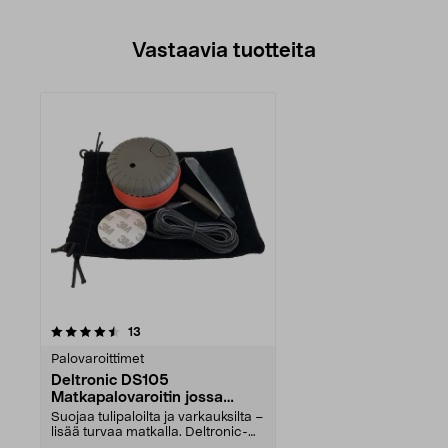
Vastaavia tuotteita
arvostelut
13
Palovaroittimet
Deltronic DS105
Matkapalovaroitin jossa
murtohälytin
Suojaa tulipaloilta ja varkauksilta –
lisää turvaa matkalla. Deltronic-
matkapalo...