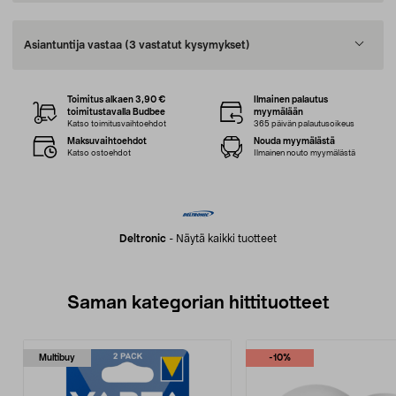
Asiantuntija vastaa
(3 vastatut kysymykset)
Toimitus alkaen 3,90 €
Ilmainen palautus
toimitustavalla Budbee
myymälään
Katso toimitusvaihtoehdot
365 päivän palautusoikeus
Maksuvaihtoehdot
Nouda myymälästä
Katso ostoehdot
Ilmainen nouto myymälästä
Deltronic
-
Näytä kaikki tuotteet
Saman kategorian hittituotteet
Multibuy
-10%