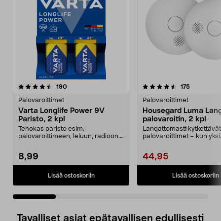
4.5 viidestä
arvostelut
4.5 viidestä
arvostelut
190
175
tähdestä
t
Palovaroittimet
Palovaroittimet
Varta Longlife Power 9V
Housegard Luma Lan
Paristo, 2 kpl
palovaroitin, 2 kpl
Tehokas paristo esim.
Langattomasti kytkettävät
palovaroittimeen, leluun, radioon.
palovaroittimet – kun yksi
Varta Longlife Power 9V...
palovaroitin hälyttää, kaik.
8,99
44,95
Lisää ostoskoriin
Lisää ostoskoriin
Tavalliset asiat epätavallisen edullisesti