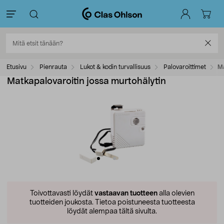
Etusivu
Pienrauta
Lukot & kodin turvallisuus
Palovaroittimet
Ma
Matkapalovaroitin jossa murtohälytin
Toivottavasti löydät
vastaavan tuotteen
alla olevien
tuotteiden joukosta.
Tietoa poistuneesta tuotteesta
löydät alempaa tältä sivulta.