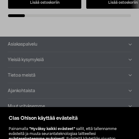
Lisää ostoskoriin
Lisää ostoskoriin
Alatunniste
Asiakaspalvelu
Yleisiä kysymyksiä
Tietoa meistä
Ajankohtaista
Muut yrityksemme
Clas Ohlson käyttää evästeitä
Etsi myymälä
Painamalla
”Hyväksy kaikki evästeet”
sallit, että tallennamme
evästeitä ja muuta seurantateknologiaa laitteellesi
SE
NO
FI
evästeselosteemme mukaisesti
. Evästeitä käytetään sivuston