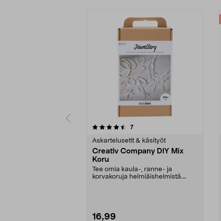
5viidestä
5.0viidestä
arvostelut
7
tähdestä
tähdestä
Askartelusetit & käsityöt
Creativ Company DIY Mix
Koru
Tee omia kaula-, ranne- ja
korvakoruja helmiäishelmistä.
Creativ Company DIY Mix...
16,99