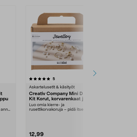
arvostelut
5
tähdestä
Askartelusetit & käsityöt
it
Creativ Company Mini DIY
mppu
Kit Korut, korvarenkaat ja
sormukset
Luo omia kierre- ja
i anna
rusettikorvakoruja – pidä itse tai
anna lahjaksi. Creativ Co...
12,99