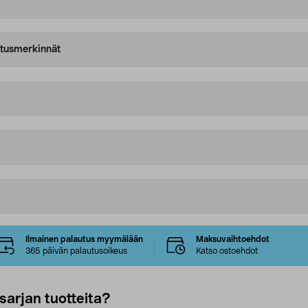
oitusmerkinnät
Ilmainen palautus myymälään
Maksuvaihtoehdot
365 päivän palautusoikeus
Katso ostoehdot
sarjan tuotteita?