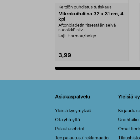
tähdestä
tähdestä
Keittiön puhdistus & tiskaus
Mikrokuituliina 32 x 31 cm, 4
kpl
Aftonbladetin "itsestään selvä
suosikki" siiv...
Laji:
Harmaa/beige
3,99
Lisää ostoskoriin
Alatunniste
Asiakaspalvelu
Yleisiä k
Yleisiä kysymyksiä
Kirjaudu s
Ota yhteyttä
Unohtuiko
Palautusehdot
Omat tied
Tee palautus / reklamaatio
Tilaushisto