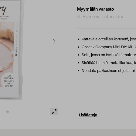
Myymälän varasto
Hakee varastosaldoa...
Kattava aloittelijan korusetti, j
Creativ Company Mini DIY Kit -k
Setti, jossa on tyylikkäitä makea
Sisältää helmiä, metallilankaa, ki
Noudata pakkauksen ohjeita tai s
Lisätietoja