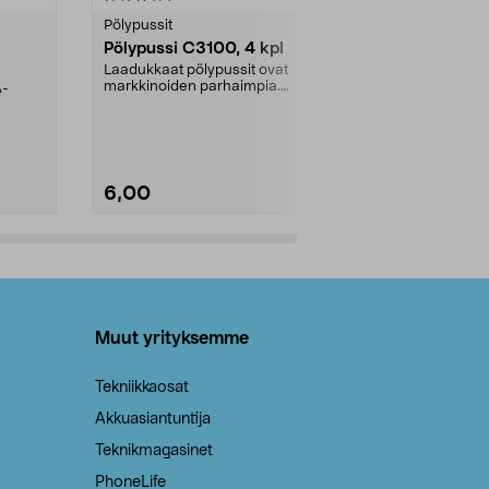
tähdestä
tähdestä
Pölypussit
Kierrätys & ro
Pölypussi C3100, 4 kpl
Roskapussi,
kahvat, 30 l
Laadukkaat pölypussit ovat
markkinoiden parhaimpia.
A-
Testivoittaja 
Kestävä, jopa 50 % suurempi ...
roskapussi u
Roskapussi, jo
6,00
2,00
Lisää ostoskoriin
Lisää
Muut yrityksemme
Tekniikkaosat
Akkuasiantuntija
Teknikmagasinet
PhoneLife