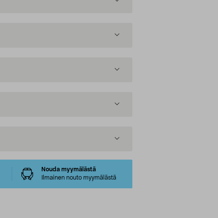
Nouda myymälästä
Ilmainen nouto myymälästä