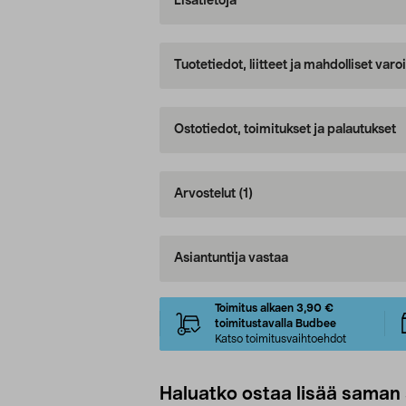
Lisätietoja
Tuotetiedot, liitteet ja mahdolliset var
Ostotiedot, toimitukset ja palautukset
Arvostelut
(1)
Asiantuntija vastaa
Toimitus alkaen 3,90 €
toimitustavalla Budbee
Katso toimitusvaihtoehdot
Haluatko ostaa lisää saman 