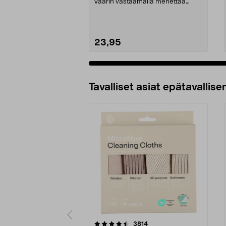
väärin vastaamalla menettää
kaiken. Smart 10 -...
23,95
Tavalliset asiat epätavallisen
5viidestä
4.5viidestä
arvostelut
3814