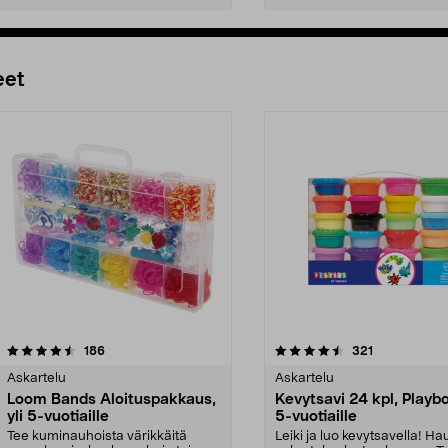
Lisää ostoskoriin
Lisää ostoskoriin
eet
4.5 viidestä
arvostelut
4.0 viidestä
arvostelut
186
321
tähdestä
Askartelu
Askartelu
Loom Bands Aloituspakkaus,
Kevytsavi 24 kpl, Playbox
yli 5-vuotiaille
5-vuotiaille
Tee kuminauhoista värikkäitä
Leiki ja luo kevytsavella! H