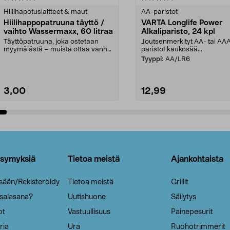
tähdestä
Hiilihapotuslaitteet & maut
AA-paristot
Hiilihappopatruuna täyttö /
VARTA Longlife Power
vaihto Wassermaxx, 60 litraa
Alkaliparisto, 24 kpl
Täyttöpatruuna, joka ostetaan
Joutsenmerkityt AA- tai AA
myymälästä – muista ottaa vanha
paristot kaukosää...
patruuna mukaasi m...
Tyyppi:
AA/LR6
3,00
12,99
Lisää ostoskoriin
Lisää ostoskoriin
ysymyksiä
Tietoa meistä
Ajankohtaista
isään/Rekisteröidy
Tietoa meistä
Grillit
 salasana?
Uutishuone
Säilytys
ot
Vastuullisuus
Painepesurit
ria
Ura
Ruohotrimmerit