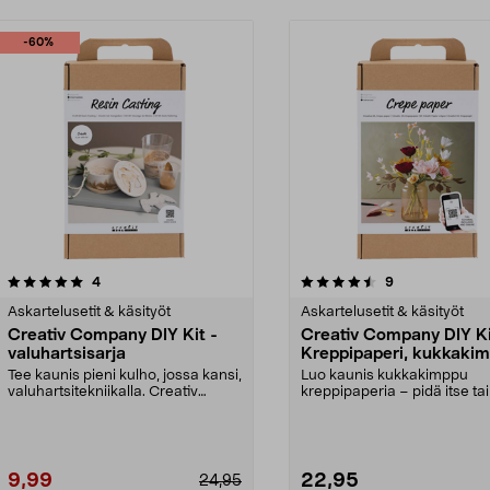
-60%
4.5viidestä
arvostelut
5.0viidestä
arvostelut
4
9
tähdestä
Askartelusetit & käsityöt
Askartelusetit & käsityöt
Creativ Company DIY Kit -
Creativ Company DIY K
valuhartsisarja
Kreppipaperi, kukkaki
Tee kaunis pieni kulho, jossa kansi,
Luo kaunis kukkakimppu
valuhartsitekniikalla. Creativ
kreppipaperia – pidä itse ta
Company DIY ...
lahjaksi. Creativ Comp...
9,99
22,95
24,95