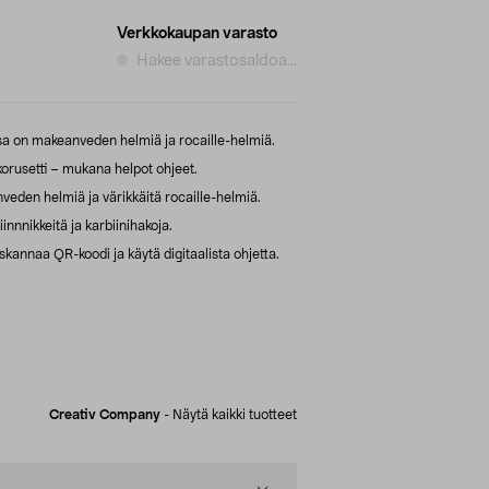
Verkkokaupan varasto
Hakee varastosaldoa...
ossa on makeanveden helmiä ja rocaille-helmiä.
orusetti – mukana helpot ohjeet.
nveden helmiä ja värikkäitä rocaille-helmiä.
innnikkeitä ja karbiinihakoja.
kannaa QR-koodi ja käytä digitaalista ohjetta.
Creativ Company
-
Näytä kaikki tuotteet