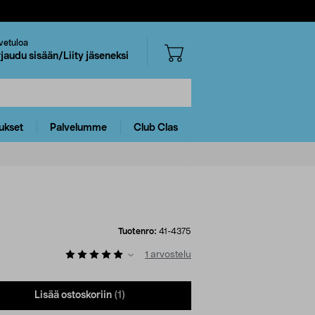
vetuloa
rjaudu sisään/Liity jäseneksi
ukset
Palvelumme
Club Clas
Tuotenro:
41-4375
1
arvostelu
Lisää ostoskoriin
(1)