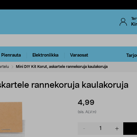
Ter
Ki
Pienrauta
Elektroniikka
Varaosat
Tarjo
rtelu
Mini DIY Kit Korut, askartele rannekoruja kaulakoruja
askartele rannekoruja kaulakoruja
4,99
(sis. ALV:n)
Product
quantity