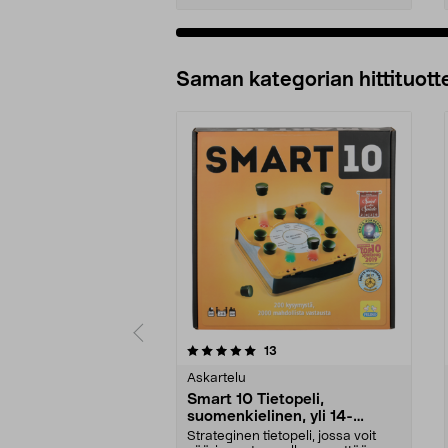
Lisää ostoskoriin
Saman kategorian hittituott
0 viidestä
4.5 viidestä
arvostelut
13
tähdestä
tähdestä
Askartelu
Smart 10 Tietopeli,
suomenkielinen, yli 14-
vuotiaille
Strateginen tietopeli, jossa voit