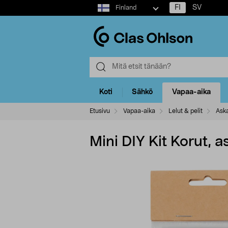
Select
FI
SV
Finland
market
Koti
Sähkö
Vapaa-aika
Etusivu
Vapaa-aika
Lelut & pelit
Aska
Mini DIY Kit Korut, 