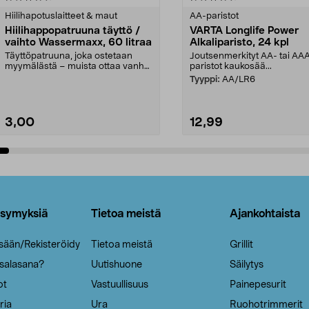
tähdestä
Hiilihapotuslaitteet & maut
AA-paristot
Hiilihappopatruuna täyttö /
VARTA Longlife Power
vaihto Wassermaxx, 60 litraa
Alkaliparisto, 24 kpl
Täyttöpatruuna, joka ostetaan
Joutsenmerkityt AA- tai AA
myymälästä – muista ottaa vanha
paristot kaukosää...
patruuna mukaasi m...
Tyyppi:
AA/LR6
3,00
12,99
Lisää ostoskoriin
Lisää ostoskoriin
ysymyksiä
Tietoa meistä
Ajankohtaista
isään/Rekisteröidy
Tietoa meistä
Grillit
 salasana?
Uutishuone
Säilytys
ot
Vastuullisuus
Painepesurit
ria
Ura
Ruohotrimmerit