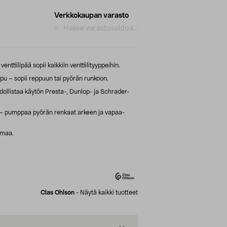
Verkkokaupan varasto
Hakee varastosaldoa...
ttiilipää sopii kaikkiin venttiilityyppeihin.
pu – sopii reppuun tai pyörän runkoon.
llistaa käytön Presta-, Dunlop- ja Schrader-
 – pumppaa pyörän renkaat arkeen ja vapaa-
mmaa.
Clas Ohlson
-
Näytä kaikki tuotteet