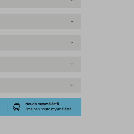
Nouda myymälästä
Ilmainen nouto myymälästä