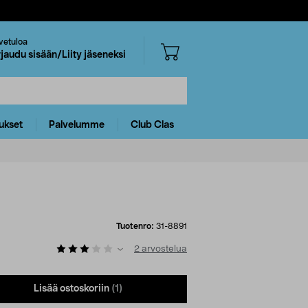
vetuloa
rjaudu sisään/Liity jäseneksi
ukset
Palvelumme
Club Clas
Tuotenro:
31-8891
2
arvostelua
Lisää ostoskoriin
(1)