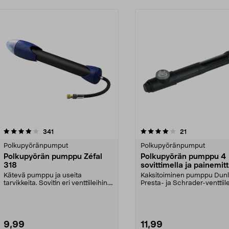
4.0 viidestä
arvostelut
4.5 viidestä
arvostelut
341
21
tähdestä
Polkupyöränpumput
Polkupyöränpumput
Polkupyörän pumppu Zéfal
Polkupyörän pumppu 4
318
sovittimella ja painemitt
Kätevä pumppu ja useita
Kaksitoiminen pumppu Dunl
tarvikkeita. Sovitin eri venttiileihin.
Presta- ja Schrader-venttiilei
Sopii myös ilmat...
Pieni, kannetta...
9,99
11,99