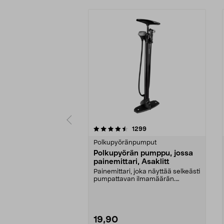
5 viidestä
4.0 viidestä
arvostelut
1299
tähdestä
tähdestä
Polkupyöränpumput
Polkupyörän pumppu, jossa
painemittari, Asaklitt
Painemittari, joka näyttää selkeästi
pumpattavan ilmamäärän.
Presta-, Schrader- ...
19,90