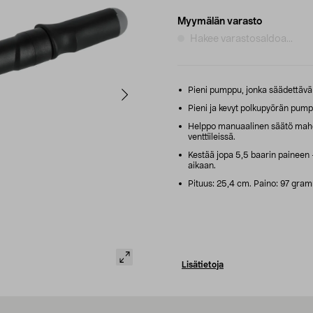
Myymälän varasto
Hakee varastosaldoa...
Pieni pumppu, jonka säädettävä ven
Pieni ja kevyt polkupyörän pump
Helppo manuaalinen säätö mahdo
venttiileissä.
Kestää jopa 5,5 baarin paineen
aikaan.
Pituus: 25,4 cm. Paino: 97 gra
Lisätietoja