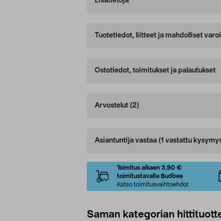
Lisätietoja
Tuotetiedot, liitteet ja mahdolliset var
Ostotiedot, toimitukset ja palautukset
Arvostelut
(2)
Asiantuntija vastaa
(1 vastattu kysymy
Toimitus alkaen 3,90 €
toimitustavalla Budbee
Katso toimitusvaihtoehdot
Saman kategorian hittituott