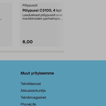
tähdestä
tähdestä
Pölypussit
Kierrätys & ro
Pölypussi C3100, 4 kpl
Roskapussi,
kahvat, 30 l
Laadukkaat pölypussit ovat
markkinoiden parhaimpia.
A-
Testivoittaja 
Kestävä, jopa 50 % suurempi ...
roskapussi u
Roskapussi, jo
6,00
2,00
Lisää ostoskoriin
Lisää
Muut yrityksemme
Tekniikkaosat
Akkuasiantuntija
Teknikmagasinet
PhoneLife