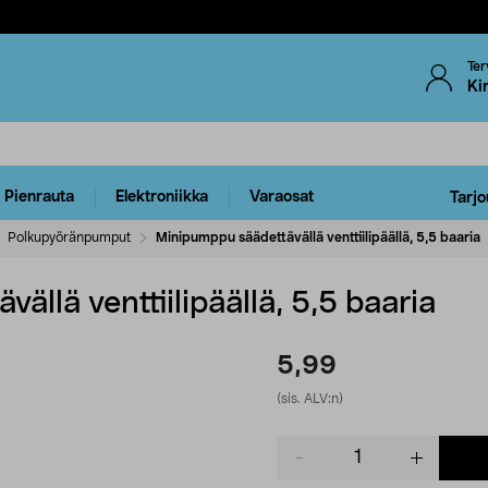
Ter
Ki
Pienrauta
Elektroniikka
Varaosat
Tarjo
Polkupyöränpumput
Minipumppu säädettävällä venttiilipäällä, 5,5 baaria
llä venttiilipäällä, 5,5 baaria
5,99
(sis. ALV:n)
Product
quantity