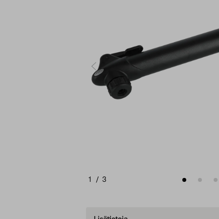
1
/
3