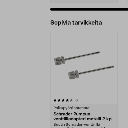
Sopivia tarvikkeita
5viidestä
arvostelut
6
tähdestä
Polkupyöränpumput
Schrader Pumpun
venttiiliadapteri metalli 2 kpl
Suutin Schrader-venttiilillä