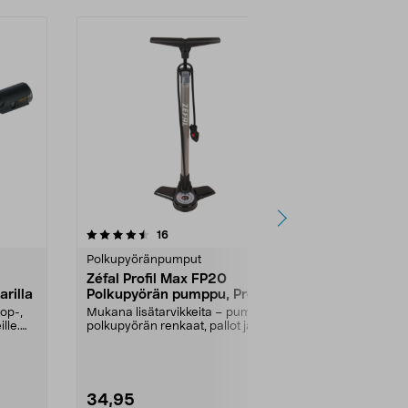
3.5 viidestä
arvostelut
4.5
16
3
tähdestä
tähdestä
Polkupyöränpumput
Polkupyörän
Zéfal Profil Max FP20
Polkupyörä
arilla
Polkupyörän pumppu, Presta,
Pieni ja kätev
Schrader, Dunlop
markkinoiden 
op-,
Mukana lisätarvikkeita – pumppaa
venttiiliin. Hel
lle.
polkupyörän renkaat, pallot ja
ilmapatjat. Ergo...
34,95
6,99