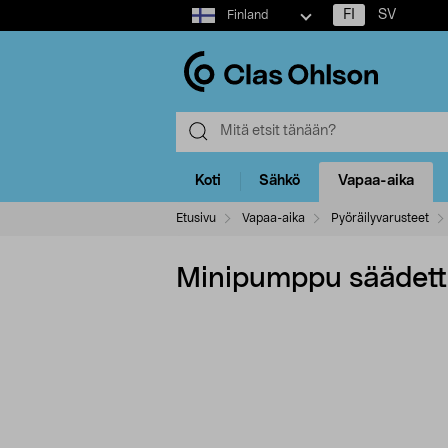
Select
FI
SV
Finland
market
Koti
Sähkö
Vapaa-aika
Etusivu
Vapaa-aika
Pyöräilyvarusteet
Minipumppu säädettävä