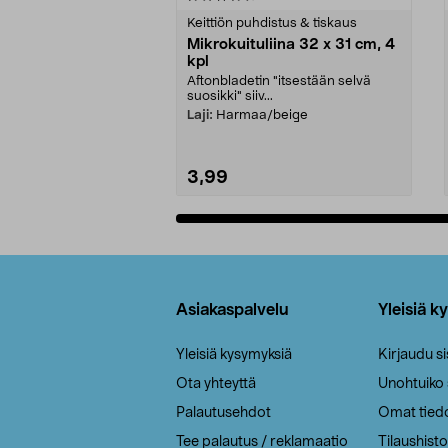
tähdestä
tähdestä
Keittiön puhdistus & tiskaus
Mikrokuituliina 32 x 31 cm, 4
kpl
Aftonbladetin "itsestään selvä
suosikki" siiv...
Laji:
Harmaa/beige
3,99
Lisää ostoskoriin
Alatunniste
Asiakaspalvelu
Yleisiä k
Yleisiä kysymyksiä
Kirjaudu s
Ota yhteyttä
Unohtuiko
Palautusehdot
Omat tied
Tee palautus / reklamaatio
Tilaushisto