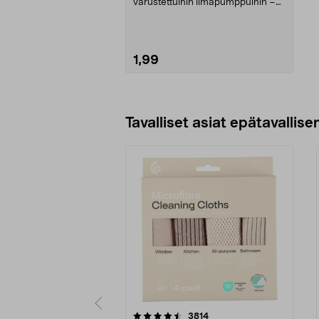
varustettuihin ilmapumppuihin –
täytä kaikenlaiset ...
1,99
Lisää ostoskoriin
Tavalliset asiat epätavallisen
5viidestä
4.5viidestä
arvostelut
3814