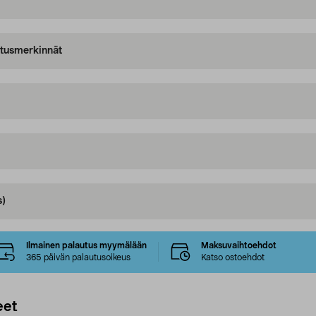
oitusmerkinnät
s)
Ilmainen palautus myymälään
Maksuvaihtoehdot
365 päivän palautusoikeus
Katso ostoehdot
eet