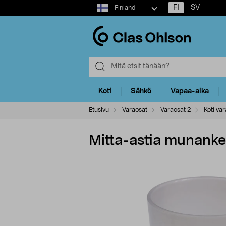
Select
FI
SV
Finland
market
Koti
Sähkö
Vapaa-aika
Etusivu
Varaosat
Varaosat 2
Koti var
Mitta-astia munanke