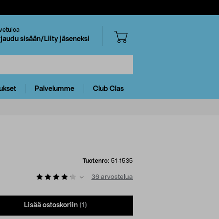
vetuloa
rjaudu sisään/Liity jäseneksi
ukset
Palvelumme
Club Clas
Tuotenro:
51-1535
36
arvostelua
Lisää ostoskoriin
(1)