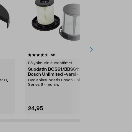
5.0 viidestä
arvostelut
5.0
55
8
tähdestä
tähdestä
Pölynimurin suodattimet
Koti varaosat
Suodatin BCS61/BBS611
Termosmukin
Bosch Unlimited -varsi-
kpl
imuriin
er H,
Hygianiasuodatin Bosch Unlimited
Uudelleenkäyt
Series 6 -imuriin.
juomapillit – 
sopivan pituisi
24,95
1,99