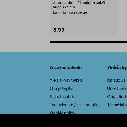
Aftonbladetin "itsestään selvä
suosikki" siiv...
Laji:
Harmaa/beige
3,99
Lisää ostoskoriin
Alatunniste
Asiakaspalvelu
Yleisiä k
Yleisiä kysymyksiä
Kirjaudu s
Ota yhteyttä
Unohtuiko
Palautusehdot
Omat tied
Tee palautus / reklamaatio
Tilaushisto
Cookie policy
Toimitustavat