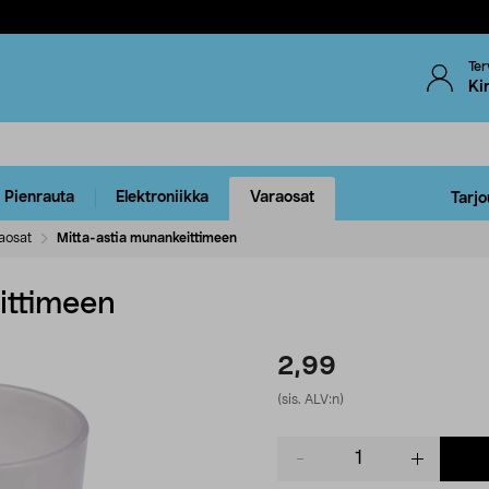
Ter
Ki
Pienrauta
Elektroniikka
Varaosat
Tarjo
aosat
Mitta-astia munankeittimeen
ittimeen
2,99
(sis. ALV:n)
Product
quantity