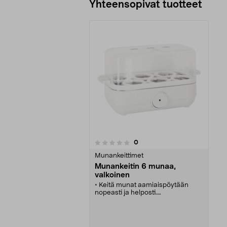
Yhteensopivat tuotteet
arvostelut
0
0 viidestä
tähdestä
Munankeittimet
Munankeitin 6 munaa,
valkoinen
• Keitä munat aamiaispöytään
nopeasti ja helposti.
• Munankeitin 1–6 munalle –
säästä aikaa ja energiaa.
• Keitä niin löysäksi kuin kovaksi
keitetyt munat – vesimäärä