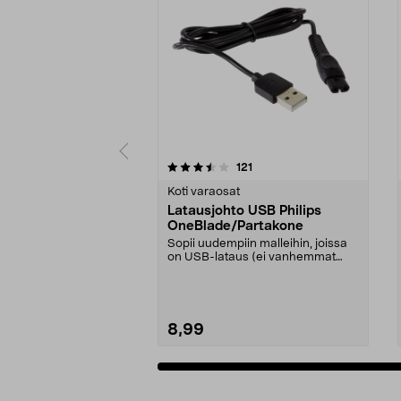
5 viidestä
4.5 viidestä
arvostelut
121
tähdestä
tähdestä
Koti varaosat
Latausjohto USB Philips
OneBlade/Partakone
Sopii uudempiin malleihin, joissa
on USB-lataus (ei vanhemmat
mallit, joissa on ...
8,99