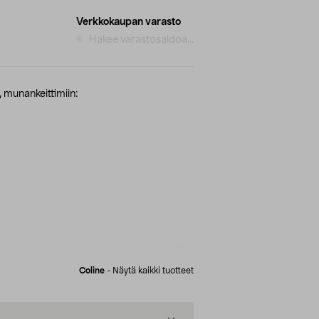
Verkkokaupan varasto
Hakee varastosaldoa...
, munankeittimiin:
Coline
-
Näytä kaikki tuotteet