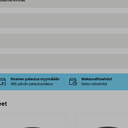
oitusmerkinnät
Ilmainen palautus myymälään
Maksuvaihtoehdot
365 päivän palautusoikeus
Katso ostoehdot
eet