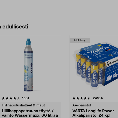
 edullisesti
Multibuy
4.5viidestä
arvostelut
4.5viidestä
arvostelut
1561
24104
tähdestä
Hiilihapotuslaitteet & maut
AA-paristot
Hiilihappopatruuna täyttö /
VARTA Longlife Power
vaihto Wassermaxx, 60 litraa
Alkaliparisto, 24 kpl