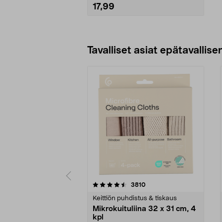
ratkaisee.
17,99
• Mukana annostelumitta ja
munanpistin.
Lisää ostoskoriin
Tavalliset asiat epätavallisen
5viidestä
4.5viidestä
arvostelut
3810
tähdestä
tähdestä
Keittiön puhdistus & tiskaus
Mikrokuituliina 32 x 31 cm, 4
kpl