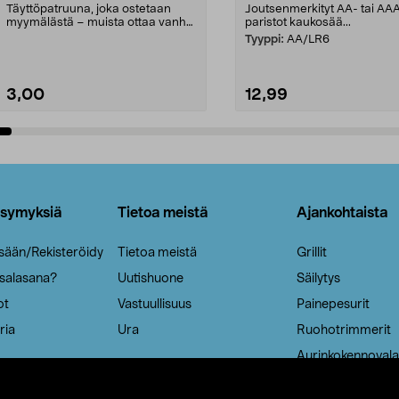
Täyttöpatruuna, joka ostetaan
Joutsenmerkityt AA- tai AA
myymälästä – muista ottaa vanha
paristot kaukosää...
patruuna mukaasi m...
Tyyppi:
AA/LR6
3,00
12,99
Lisää ostoskoriin
Lisää ostoskoriin
ysymyksiä
Tietoa meistä
Ajankohtaista
isään/Rekisteröidy
Tietoa meistä
Grillit
 salasana?
Uutishuone
Säilytys
ot
Vastuullisuus
Painepesurit
ria
Ura
Ruohotrimmerit
Aurinkokennovala