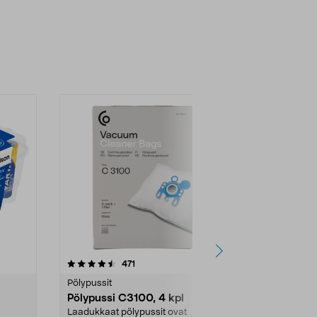
4.5viidestä
arvostelut
4.5
471
6
tähdestä
tähdestä
Pölypussit
Kierrätys & ro
Pölypussi C3100, 4 kpl
Roskapussi,
kahvat, 30 l
Laadukkaat pölypussit ovat