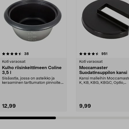
4.5 viidestä
arvostelut
4.5 viidestä
arvostelut
38
951
tähdestä
Koti varaosat
Koti varaosat
Kulho riisinkeittimeen Coline
Moccamaster
3,5 l
Suodatinsuppilon kansi
Sisäastia, jossa on asteikko ja
Kansi malleihin Moccamast
keraaminen tarttumaton pinnoite.
K, KB, KBG, KBGC, Optio,
Astia sopii Col...
Automatic, Automatic S, ...
12,99
9,99