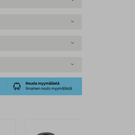
Nouda myymälästä
Ilmainen nouto myymälästä