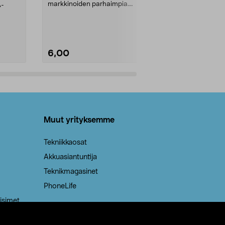
markkinoiden parhaimpia.
A-
Testivoittaja 
Kestävä, jopa 50 % suurempi ...
roskapussi u
Roskapussi, jo
6,00
2,00
Lisää ostoskoriin
Lisää
Muut yrityksemme
Tekniikkaosat
Akkuasiantuntija
Teknikmagasinet
PhoneLife
isimet