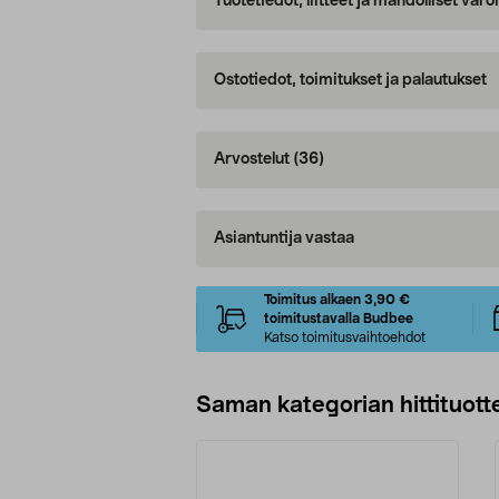
Tuotetiedot, liitteet ja mahdolliset var
Ostotiedot, toimitukset ja palautukset
Arvostelut
(36)
Asiantuntija vastaa
Toimitus alkaen 3,90 €
toimitustavalla Budbee
Katso toimitusvaihtoehdot
Saman kategorian hittituott