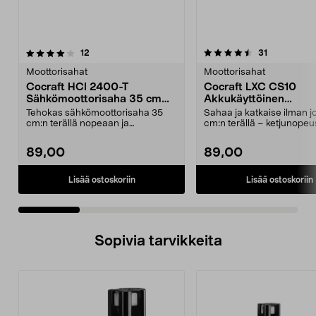
4.5 viidestä
arvostelut
4.5 viidestä
arvostelut
12
31
tähdestä
t
Moottorisahat
Moottorisahat
Cocraft HCI 2400-T
Cocraft LXC CS10
Sähkömoottorisaha 35 cm
Akkukäyttöinen
2400 W
moottorisaha 18 V
Tehokas sähkömoottorisaha 35
Sahaa ja katkaise ilman j
cm:n terällä nopeaan ja
cm:n terällä – ketjunopeu
voimakkaaseen sahaukseen. C...
Cocraft LXC...
89,00
89,00
Lisää ostoskoriin
Lisää ostoskoriin
Sopivia tarvikkeita