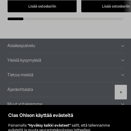
Lisää ostoskoriin
Lisää ostoskoriin
Alatunniste
Asiakaspalvelu
Yleisiä kysymyksiä
Tietoa meistä
Ajankohtaista
Product
+
quantity
Muut yrityksemme
Clas Ohlson käyttää evästeitä
Etsi myymälä
Painamalla
”Hyväksy kaikki evästeet”
sallit, että tallennamme
evästeitä ja muuta seurantateknologiaa laitteellesi