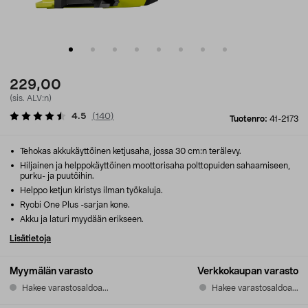
229,00
(sis. ALV:n)
4.5
(
140
)
Tuotenro:
41-2173
Tehokas akkukäyttöinen ketjusaha, jossa 30 cm:n terälevy.
Hiljainen ja helppokäyttöinen moottorisaha polttopuiden sahaamiseen,
purku- ja puutöihin.
Helppo ketjun kiristys ilman työkaluja.
Ryobi One Plus -sarjan kone.
Akku ja laturi myydään erikseen.
Lisätietoja
Myymälän varasto
Verkkokaupan varasto
Hakee varastosaldoa...
Hakee varastosaldoa...