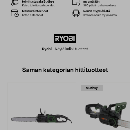
toimitustavalla Budbee
myymälään
Katso toimitusvaihtoehdot
365 päivän palautusoikeus
Maksuvaihtoehdot
Nouda myymälästä
Katso ostoehdot
Ilmainen nouto myymälästä
Ryobi
-
Näytä kaikki tuotteet
Saman kategorian hittituotteet
Multibuy