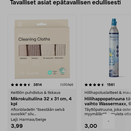
Tavalliset asiat epätavallisen edullisesti
4.5viidestä
arvostelut
4.5viidestä
arvostelu
3814
1561
(1,00/kpl)
tähdestä
t
Keittiön puhdistus & tiskaus
Hiilihapotuslaitteet & mau
Mikrokuituliina 32 x 31 cm, 4
Hiilihappopatruuna tä
kpl
vaihto Wassermaxx, 6
Aftonbladetin "itsestään selvä
Täyttöpatruuna, joka ost
suosikki" siiv...
myymälästä – muista ott
patruuna mukaasi m...
Laji:
Harmaa/beige
-
3,99
3,00