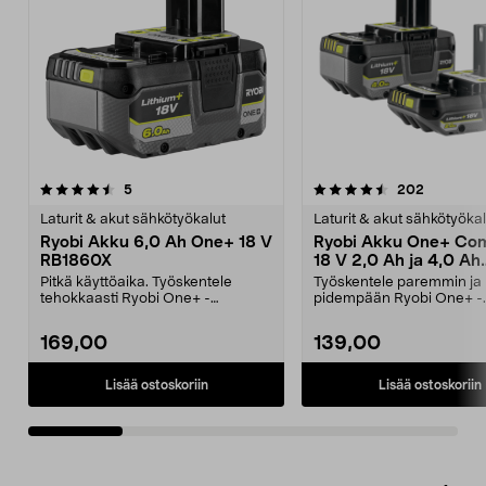
4.5viidestä
arvostelut
4.0viidestä
arvostelu
5
202
tähdestä
t
Laturit & akut sähkötyökalut
Laturit & akut sähkötyökal
Ryobi Akku 6,0 Ah One+ 18 V
Ryobi Akku One+ Co
RB1860X
18 V 2,0 Ah ja 4,0 Ah
RB18242X
Pitkä käyttöaika. Työskentele
Työskentele paremmin ja
tehokkaasti Ryobi One+ -
pidempään Ryobi One+ -
työkaluillasi. Ryobi RB186...
työkaluillasi. Ryobi Comp
RB182...
169,00
139,00
Lisää ostoskoriin
Lisää ostoskoriin