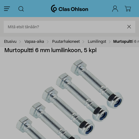
Etusivu
Vapaa-aika
Puutarhakoneet
Lumilingot
Murtopultti 6 
Murtopultti 6 mm lumilinkoon, 5 kpl