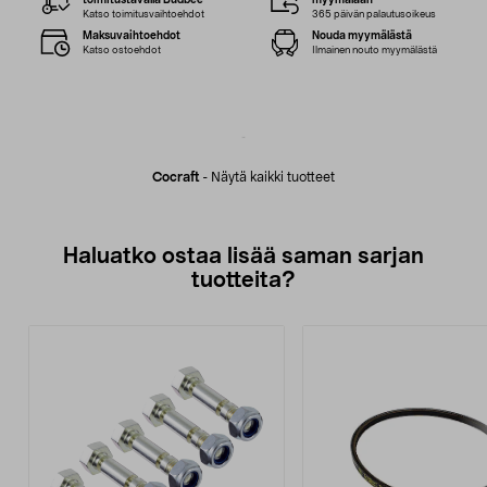
toimitustavalla Budbee
myymälään
Katso toimitusvaihtoehdot
365 päivän palautusoikeus
Maksuvaihtoehdot
Nouda myymälästä
Katso ostoehdot
Ilmainen nouto myymälästä
Cocraft
-
Näytä kaikki tuotteet
Haluatko ostaa lisää saman sarjan
tuotteita?