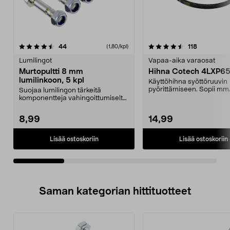
4.5viidestä
arvostelut
4.5viidestä
arvostelut
44
118
(1,80/kpl)
tähdestä
t
Lumilingot
Vapaa-aika varaosat
Murtopultti 8 mm
Hihna Cotech 4LXP6
lumilinkoon, 5 kpl
Käyttöhihna syöttöruuvin
pyörittämiseen. Sopii mm
Suojaa lumilingon tärkeitä
lumilinkoon Cotech 3,5 kW,
komponentteja vahingoittumiselta
tukoksen tapahtuessa...
8,99
14,99
Lisää ostoskoriin
Lisää ostoskoriin
Saman kategorian hittituotteet