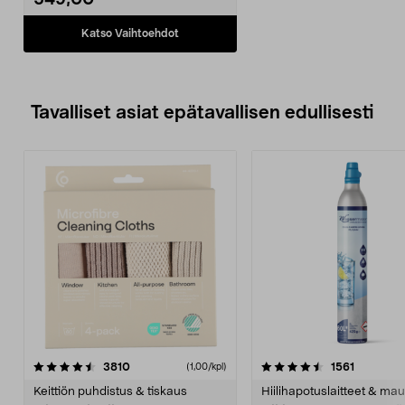
549,00
pyörää takaavat hyvät ajo-
ominaisuudet.
• Bensiinikäyttöinen 4-
Katso Vaihtoehdot
tahtimoottori, jossa vetonaru ja
primer-pumppu.
Tavalliset asiat epätavallisen edullisesti
4.5viidestä
arvostelut
4.5viidestä
arvostelu
3810
1561
(1,00/kpl)
tähdestä
t
Keittiön puhdistus & tiskaus
Hiilihapotuslaitteet & mau