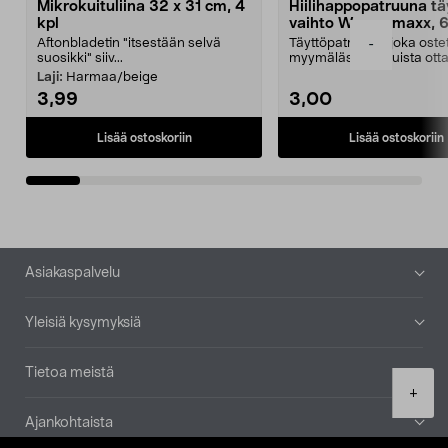
Mikrokuituliina 32 x 31 cm, 4
Hiilihappopatruuna tä
kpl
vaihto Wassermaxx, 6
Aftonbladetin "itsestään selvä
Täyttöpatruuna, joka ost
-
suosikki" siiv...
myymälästä – muista ott
patruuna mukaasi m...
Laji:
Harmaa/beige
3,99
3,00
Lisää ostoskoriin
Lisää ostoskoriin
Alatunniste
Asiakaspalvelu
Yleisiä kysymyksiä
Tietoa meistä
Product
+
quantity
Ajankohtaista