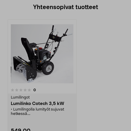
Yhteensopivat tuotteet
arvostelut
0
Lumilingot
Lumilinko Cotech 3,5 kW
• Lumilingolla lumityöt sujuvat
hetkessä.
• Tehokas lumilinko heittää lumen
jopa 8 metrin päähän.
• Kitkavaihteisto ja kaksi vetävää