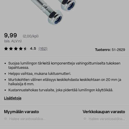
9,99
(2,00/kpl)
(sis. ALV:n)
4.5
(
162
)
Tuotenro:
51-2629
Suojaa lumilingon tärkeitä komponentteja vahingoittumiselta tukoksen
tapahtuessa.
Helppo vaihtaa, mukana lukitusmutteri.
Murtokohtien välinen etäisyys keskikohdasta keskikohtaan on 20 mm ja
halkaisija 6 mm.
Kustannustehokas turvalaite, joka pidentää lumilingon käyttöikää.
Lisätietoja
Myymälän varasto
Verkkokaupan varasto
Hakee varastosaldoa...
Hakee varastosaldoa...