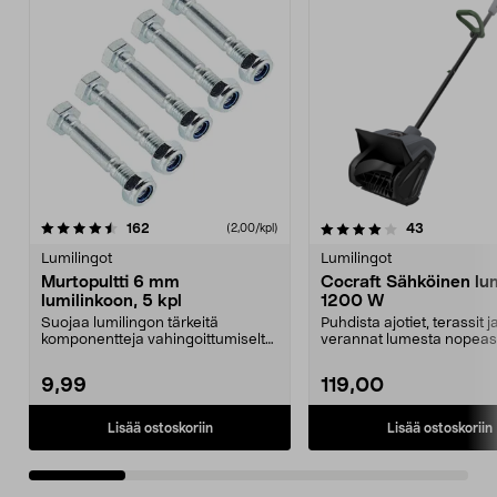
4.0 viidestä
arvostelut
4.0 viidestä
arvostelut
162
43
(2,00/kpl)
tähdestä
t
Lumilingot
Lumilingot
Murtopultti 6 mm
Cocraft Sähköinen lum
lumilinkoon, 5 kpl
1200 W
Suojaa lumilingon tärkeitä
Puhdista ajotiet, terassit j
komponentteja vahingoittumiselta
verannat lumesta nopeast
tukoksen tapahtuessa...
helposti. Cocraftin 1...
9,99
119,00
Lisää ostoskoriin
Lisää ostoskoriin