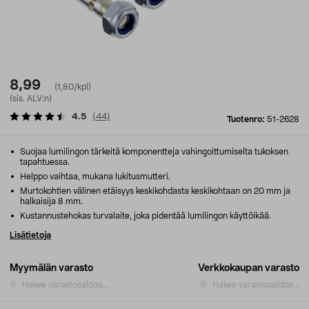
8,99
(1,80/kpl)
(sis. ALV:n)
4.5
(
44
)
Tuotenro:
51-2628
Suojaa lumilingon tärkeitä komponentteja vahingoittumiselta tukoksen
tapahtuessa.
Helppo vaihtaa, mukana lukitusmutteri.
Murtokohtien välinen etäisyys keskikohdasta keskikohtaan on 20 mm ja
halkaisija 8 mm.
Kustannustehokas turvalaite, joka pidentää lumilingon käyttöikää.
Lisätietoja
Myymälän varasto
Verkkokaupan varasto
Hakee varastosaldoa...
Hakee varastosaldoa...