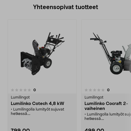
Yhteensopivat tuotteet
arvostelut
arvostelut
0
0
0.0 viidestä
tähdestä
Lumilingot
Lumilingot
Lumilinko Cotech 4,8 kW
Lumilinko Cocraft 2-
vaiheinen
• Lumilingolla lumityöt sujuvat
hetkessä.
• Lumilingolla lumityöt suj
• Tehokas lumilinko heittää lumen
hetkessä.
jopa 8 metrin päähän.
• Tehokas lumilinko heitt
• Kitkavaihteisto ja kaksi vetävää
jopa 8 metrin päähän.