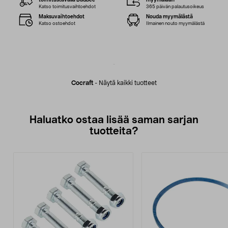
toimitustavalla Budbee
myymälään
Katso toimitusvaihtoehdot
365 päivän palautusoikeus
Maksuvaihtoehdot
Nouda myymälästä
Katso ostoehdot
Ilmainen nouto myymälästä
Cocraft
-
Näytä kaikki tuotteet
Haluatko ostaa lisää saman sarjan
tuotteita?