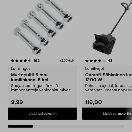
4.0 viidestä
arvostelut
4.0 viidestä
arvostelut
162
43
(2,00/kpl)
tähdestä
t
Lumilingot
Lumilingot
Murtopultti 6 mm
Cocraft Sähköinen lum
lumilinkoon, 5 kpl
1200 W
Suojaa lumilingon tärkeitä
Puhdista ajotiet, terassit j
komponentteja vahingoittumiselta
verannat lumesta nopeast
tukoksen tapahtuessa...
helposti. Cocraftin 1...
9,99
119,00
Lisää ostoskoriin
Lisää ostoskoriin