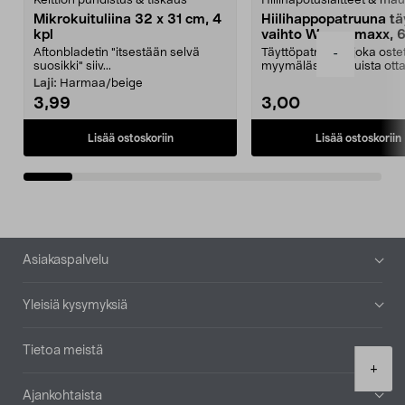
Keittiön puhdistus & tiskaus
Hiilihapotuslaitteet & mau
Mikrokuituliina 32 x 31 cm, 4
Hiilihappopatruuna tä
kpl
vaihto Wassermaxx, 6
Aftonbladetin "itsestään selvä
Täyttöpatruuna, joka ost
-
suosikki" siiv...
myymälästä – muista ott
patruuna mukaasi m...
Laji:
Harmaa/beige
3,99
3,00
Lisää ostoskoriin
Lisää ostoskoriin
Alatunniste
Asiakaspalvelu
Yleisiä kysymyksiä
Tietoa meistä
Product
+
quantity
Ajankohtaista