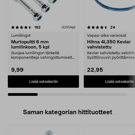
4.5viidestä
arvostelut
4.5viidestä
arvostelut
162
24
(2,00/kpl)
tähdestä
t
Lumilingot
Vapaa-aika varaosat
Murtopultti 6 mm
Hihna 4L350 Kevlar
lumilinkoon, 5 kpl
vahvistettu
Suojaa lumilingon tärkeitä
Kevlar vahvistettu vetohi
komponentteja vahingoittumiselta
Syöttöruuvin pyörittämisel
tukoksen tapahtuessa...
esim. lumiling...
9,99
22,95
Lisää ostoskoriin
Lisää ostoskoriin
Saman kategorian hittituotteet