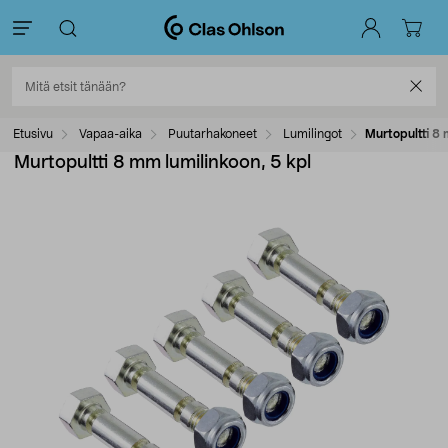
Etusivu
Vapaa-aika
Puutarhakoneet
Lumilingot
Murtopultti 8 
Murtopultti 8 mm lumilinkoon, 5 kpl