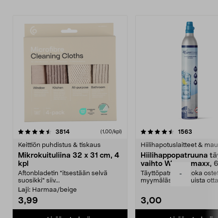
4.5viidestä
arvostelut
4.5viidestä
arvostelu
3814
1563
(1,00/kpl)
tähdestä
t
Keittiön puhdistus & tiskaus
Hiilihapotuslaitteet & mau
Mikrokuituliina 32 x 31 cm, 4
Hiilihappopatruuna tä
kpl
vaihto Wassermaxx, 6
Aftonbladetin "itsestään selvä
Täyttöpatruuna, joka ost
-
suosikki" siiv...
myymälästä – muista ott
patruuna mukaasi m...
Laji:
Harmaa/beige
3,99
3,00