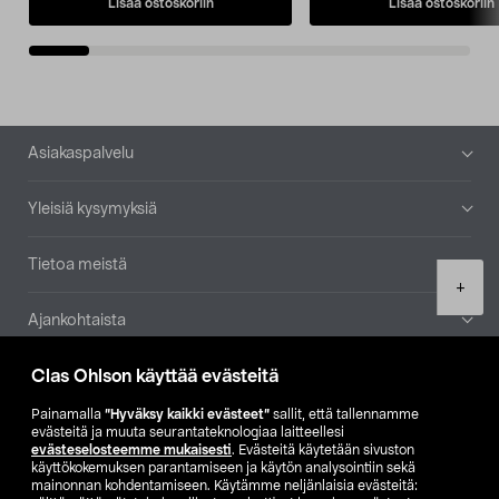
Lisää ostoskoriin
Lisää ostoskoriin
Alatunniste
Asiakaspalvelu
Yleisiä kysymyksiä
Tietoa meistä
Product
+
quantity
Ajankohtaista
Clas Ohlson käyttää evästeitä
Muut yrityksemme
Painamalla
”Hyväksy kaikki evästeet”
sallit, että tallennamme
Etsi myymälä
evästeitä ja muuta seurantateknologiaa laitteellesi
evästeselosteemme mukaisesti
. Evästeitä käytetään sivuston
käyttökokemuksen parantamiseen ja käytön analysointiin sekä
mainonnan kohdentamiseen. Käytämme neljänlaisia evästeitä:
SE
NO
FI