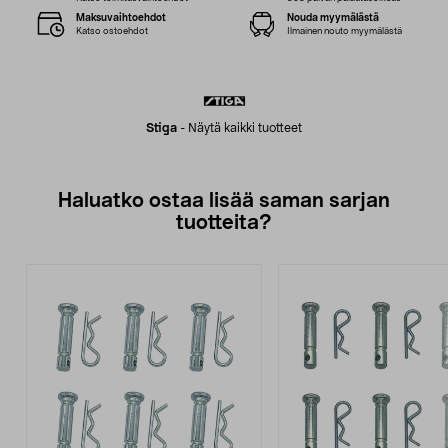
Maksuvaihtoehdot
Nouda myymälästä
Katso ostoehdot
Ilmainen nouto myymälästä
Stiga
-
Näytä kaikki tuotteet
Haluatko ostaa lisää saman sarjan
tuotteita?