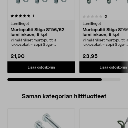
arvostelut
1
arvostelut
0
0.0 viidestä
tähdestä
Lumilingot
Lumilingot
Murtopultti Stiga ST56/62 -
Murtopultti Stiga ST66
lumilinkoon, 6 kpl
lumilinkoon, 6 kpl
Ylimääräiset murtopultit ja
Ylimääräiset murtopultit j
lukkosokat – sopii Stiga-
lukkosokat – sopii Stiga-
lumilinkoon. Stiga-murtopul...
lumilinkoon. Stiga-murtopu
21,90
23,95
Lisää ostoskoriin
Lisää ostoskoriin
Saman kategorian hittituotteet