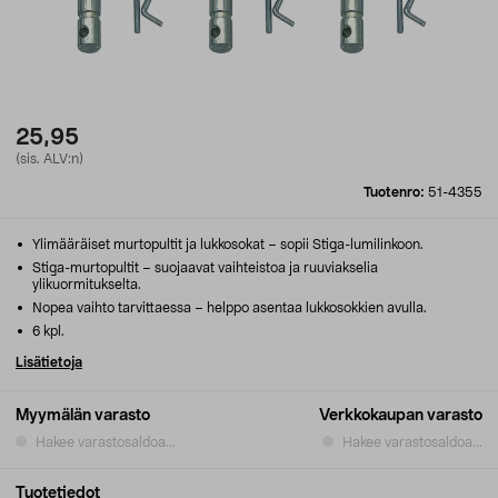
25,95
(sis. ALV:n)
Tuotenro:
51-4355
Ylimääräiset murtopultit ja lukkosokat – sopii Stiga-lumilinkoon.
Stiga-murtopultit – suojaavat vaihteistoa ja ruuviakselia
ylikuormitukselta.
Nopea vaihto tarvittaessa – helppo asentaa lukkosokkien avulla.
6 kpl.
Lisätietoja
Myymälän varasto
Verkkokaupan varasto
Hakee varastosaldoa...
Hakee varastosaldoa...
Tuotetiedot