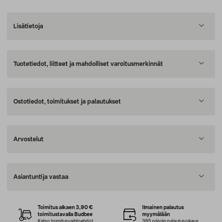
Lisätietoja
Tuotetiedot, liitteet ja mahdolliset varoitusmerkinnät
Ostotiedot, toimitukset ja palautukset
Arvostelut
Asiantuntija vastaa
Toimitus alkaen 3,90 €
Ilmainen palautus
toimitustavalla Budbee
myymälään
Katso toimitusvaihtoehdot
365 päivän palautusoikeus