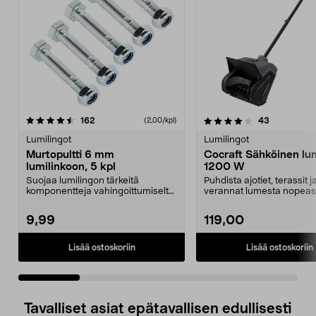
4.0 viidestä
arvostelut
4.0 viidestä
arvostelut
162
43
(2,00/kpl)
tähdestä
t
Lumilingot
Lumilingot
Murtopultti 6 mm
Cocraft Sähköinen lum
lumilinkoon, 5 kpl
1200 W
Suojaa lumilingon tärkeitä
Puhdista ajotiet, terassit j
komponentteja vahingoittumiselta
verannat lumesta nopeast
tukoksen tapahtuessa...
helposti. Cocraftin 1...
9,99
119,00
Lisää ostoskoriin
Lisää ostoskoriin
Tavalliset asiat epätavallisen edullisesti