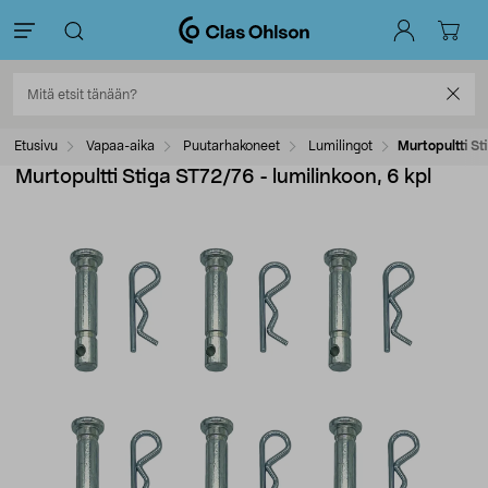
Etusivu
Vapaa-aika
Puutarhakoneet
Lumilingot
Murtopultti St
Murtopultti Stiga ST72/76 - lumilinkoon, 6 kpl