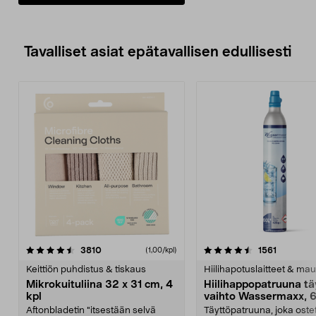
Tavalliset asiat epätavallisen edullisesti
4.5viidestä
arvostelut
4.5viidestä
arvostelu
3810
1561
(1,00/kpl)
tähdestä
t
Keittiön puhdistus & tiskaus
Hiilihapotuslaitteet & mau
Mikrokuituliina 32 x 31 cm, 4
Hiilihappopatruuna tä
kpl
vaihto Wassermaxx, 6
Aftonbladetin "itsestään selvä
Täyttöpatruuna, joka ost