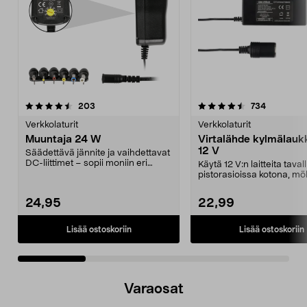
4.5 viidestä
arvostelut
4.5 viidestä
arvostelut
203
734
tähdestä
t
Verkkolaturit
Verkkolaturit
Muuntaja 24 W
Virtalähde kylmälauk
12 V
Säädettävä jännite ja vaihdettavat
DC-liittimet – sopii moniin eri
Käytä 12 V:n laitteita taval
laitteisiin. ...
pistorasioissa kotona, möki
retkeille...
24,95
22,99
Lisää ostoskoriin
Lisää ostoskoriin
Varaosat