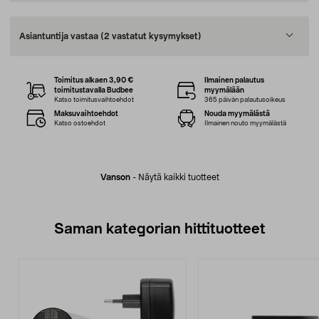
Asiantuntija vastaa
(2 vastatut kysymykset)
Toimitus alkaen 3,90 €
Ilmainen palautus
toimitustavalla Budbee
myymälään
Katso toimitusvaihtoehdot
365 päivän palautusoikeus
Maksuvaihtoehdot
Nouda myymälästä
Katso ostoehdot
Ilmainen nouto myymälästä
Vanson
-
Näytä kaikki tuotteet
Saman kategorian hittituotteet