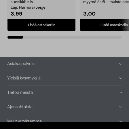
suosikki" siiv...
myymälästä – muista ott
patruuna mukaasi m...
Laji:
Harmaa/beige
3,99
3,00
Lisää ostoskoriin
Lisää ostoskoriin
Alatunniste
Asiakaspalvelu
Yleisiä kysymyksiä
Tietoa meistä
Ajankohtaista
Muut yrityksemme