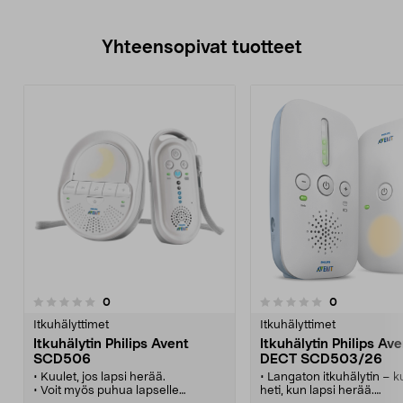
Yhteensopivat tuotteet
arvostelut
arvostelut
0
0
0.0 viidestä
tähdestä
Itkuhälyttimet
Itkuhälyttimet
Itkuhälytin Philips Avent
Itkuhälytin Philips Av
SCD506
DECT SCD503/26
• Kuulet, jos lapsi herää.
• Langaton itkuhälytin – k
• Voit myös puhua lapselle
heti, kun lapsi herää.