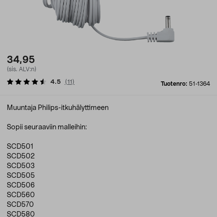
34,95
(sis. ALV:n)
4.5
(
11
)
Tuotenro:
51-1364
Muuntaja Philips-itkuhälyttimeen
Sopii seuraaviin malleihin:
SCD501
SCD502
SCD503
SCD505
SCD506
SCD560
SCD570
SCD580