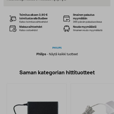
Toimitus alkaen 3,90 €
Ilmainen palautus
toimitustavalla Budbee
myymälään
Katso toimitusvaihtoehdot
365 päivän palautusoikeus
Maksuvaihtoehdot
Nouda myymälästä
Katso ostoehdot
Ilmainen nouto myymälästä
Philips
-
Näytä kaikki tuotteet
Saman kategorian hittituotteet