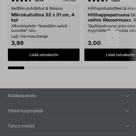
4.5viidestä
arvostelut
4.5viidestä
arvostelu
3814
1563
(1,00/kpl)
tähdestä
t
Keittiön puhdistus & tiskaus
Hiilihapotuslaitteet & mau
Mikrokuituliina 32 x 31 cm, 4
Hiilihappopatruuna tä
kpl
vaihto Wassermaxx, 6
Aftonbladetin "itsestään selvä
Täyttöpatruuna, joka ost
suosikki" siiv...
myymälästä – muista ott
patruuna mukaasi m...
Laji:
Harmaa/beige
-
3,99
3,00
Lisää ostoskoriin
Lisää ostoskoriin
Alatunniste
Asiakaspalvelu
Yleisiä kysymyksiä
Tietoa meistä