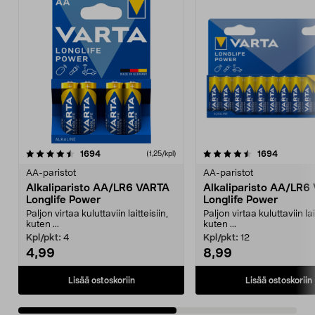
4.5viidestä
arvostelut
4.5viidestä
arvostelu
1694
1694
(1,25/kpl)
tähdestä
t
AA-paristot
AA-paristot
Alkaliparisto AA/LR6 VARTA
Alkaliparisto AA/LR6
Longlife Power
Longlife Power
Paljon virtaa kuluttaviin laitteisiin,
Paljon virtaa kuluttaviin lai
kuten ...
kuten ...
Kpl/pkt:
4
Kpl/pkt:
12
4,99
8,99
Lisää ostoskoriin
Lisää ostoskoriin