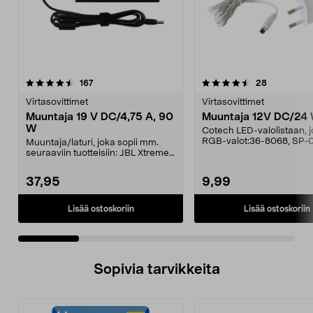
4.5 viidestä
arvostelut
4.5 viidestä
arvostelut
167
28
tähdestä
t
Virtasovittimet
Virtasovittimet
Muuntaja 19 V DC/4,75 A, 90
Muuntaja 12V DC/24
W
Cotech LED-valolistaan, 
RGB-valot:36-8068, SP
Muuntaja/laturi, joka sopii mm.
RGBPMD-01B.
seuraaviin tuotteisiin: JBL Xtreme
JBL Xtreme 2J...
37,95
9,99
Lisää ostoskoriin
Lisää ostoskoriin
Sopivia tarvikkeita