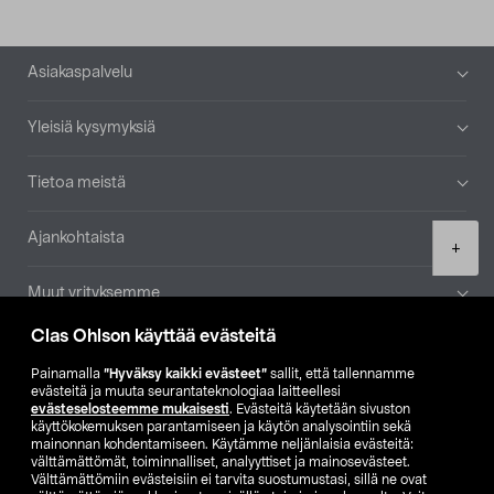
Alatunniste
Asiakaspalvelu
Yleisiä kysymyksiä
Tietoa meistä
Ajankohtaista
Product
+
quantity
Muut yrityksemme
Clas Ohlson käyttää evästeitä
Etsi myymälä
Painamalla
”Hyväksy kaikki evästeet”
sallit, että tallennamme
evästeitä ja muuta seurantateknologiaa laitteellesi
SE
NO
FI
evästeselosteemme mukaisesti
. Evästeitä käytetään sivuston
käyttökokemuksen parantamiseen ja käytön analysointiin sekä
FI
SV
mainonnan kohdentamiseen. Käytämme neljänlaisia evästeitä:
välttämättömät, toiminnalliset, analyyttiset ja mainosevästeet.
Välttämättömiin evästeisiin ei tarvita suostumustasi, sillä ne ovat