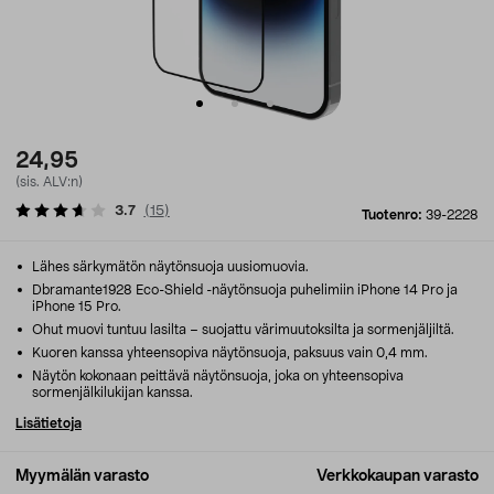
24,95
(sis. ALV:n)
3.7
(
15
)
Tuotenro:
39-2228
Lähes särkymätön näytönsuoja uusiomuovia.
Dbramante1928 Eco-Shield -näytönsuoja puhelimiin iPhone 14 Pro ja
iPhone 15 Pro.
Ohut muovi tuntuu lasilta – suojattu värimuutoksilta ja sormenjäljiltä.
Kuoren kanssa yhteensopiva näytönsuoja, paksuus vain 0,4 mm.
Näytön kokonaan peittävä näytönsuoja, joka on yhteensopiva
sormenjälkilukijan kanssa.
Lisätietoja
Myymälän varasto
Verkkokaupan varasto