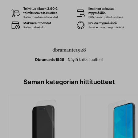
Toimitus alkaen 3,90 €
Ilmainen palautus
toimitustavalla Budbee
myymälään
Katso toimitusvaihtoehdot
365 päivän palautusoikeus
Maksuvaihtoehdot
Nouda myymälästä
Katso ostoehdot
Ilmainen nouto myymälästä
Dbramante1928
-
Näytä kaikki tuotteet
Saman kategorian hittituotteet