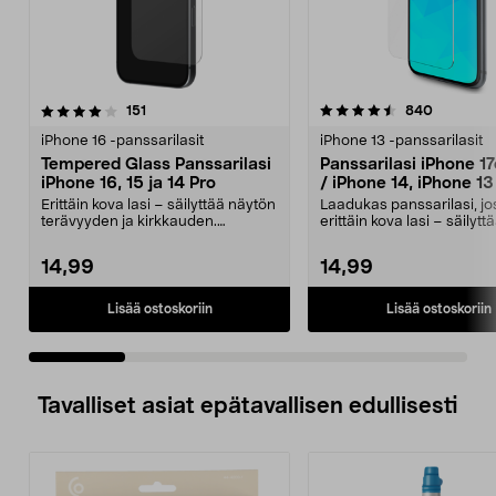
4.5 viidestä
arvostelut
3.5 viidestä
arvostelu
151
840
tähdestä
t
iPhone 16 -panssarilasit
iPhone 13 -panssarilasit
Tempered Glass Panssarilasi
Panssarilasi iPhone 17
iPhone 16, 15 ja 14 Pro
/ iPhone 14, iPhone 13
Pro, Tempered Glass
Erittäin kova lasi – säilyttää näytön
Laadukas panssarilasi, jo
terävyyden ja kirkkauden.
erittäin kova lasi – säilyt
Panssarilasi, jo...
terävyyden...
14,99
14,99
Lisää ostoskoriin
Lisää ostoskoriin
Tavalliset asiat epätavallisen edullisesti