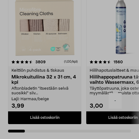
4.5viidestä
arvostelut
4.5viidestä
arvostel
3809
1560
(1,00/kpl)
tähdestä
t
Keittiön puhdistus & tiskaus
Hiilihapotuslaitteet & mau
Mikrokuituliina 32 x 31 cm, 4
Hiilihappopatruuna tä
kpl
vaihto Wassermaxx, 6
Aftonbladetin "itsestään selvä
Täyttöpatruuna, joka ost
suosikki" siiv...
myymälästä – muista ott
patruuna mukaasi m...
Laji:
Harmaa/beige
-
3,99
3,00
Lisää ostoskoriin
Lisää ostoskoriin