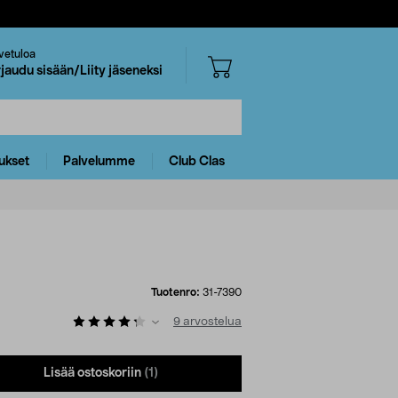
vetuloa
rjaudu sisään/Liity jäseneksi
ukset
Palvelumme
Club Clas
Tuotenro:
31-7390
9
arvostelua
Lisää ostoskoriin
(1)