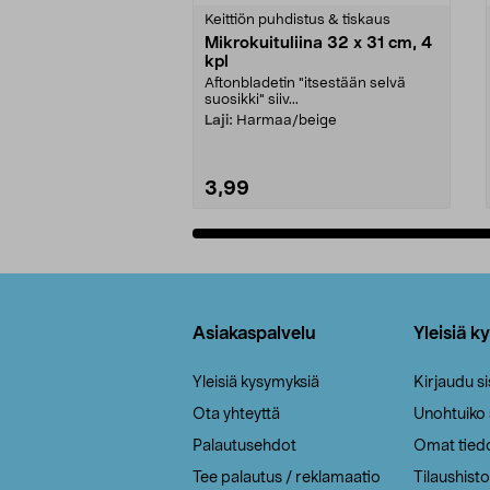
tähdestä
tähdestä
Keittiön puhdistus & tiskaus
Mikrokuituliina 32 x 31 cm, 4
kpl
Aftonbladetin "itsestään selvä
suosikki" siiv...
Laji:
Harmaa/beige
3,99
Lisää ostoskoriin
Alatunniste
Asiakaspalvelu
Yleisiä k
Yleisiä kysymyksiä
Kirjaudu s
Ota yhteyttä
Unohtuiko
Palautusehdot
Omat tied
Tee palautus / reklamaatio
Tilaushisto