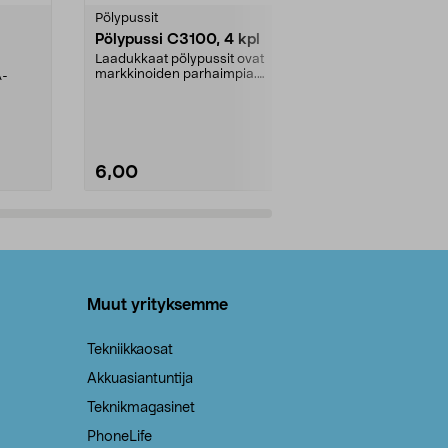
tähdestä
tähdestä
Pölypussit
Kierrätys & ro
Pölypussi C3100, 4 kpl
Roskapussi,
kahvat, 30 l
Laadukkaat pölypussit ovat
markkinoiden parhaimpia.
A-
Testivoittaja 
Kestävä, jopa 50 % suurempi ...
roskapussi u
Roskapussi, jo
6,00
2,00
Lisää ostoskoriin
Lisää
Muut yrityksemme
Tekniikkaosat
Akkuasiantuntija
Teknikmagasinet
PhoneLife