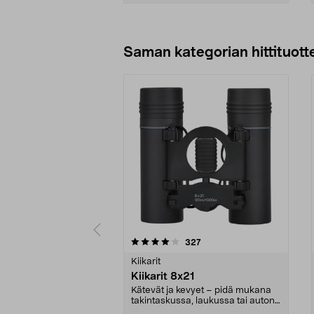
Lisää ostoskoriin
Saman kategorian hittituott
0 viidestä
4.5 viidestä
arvostelut
327
tähdestä
tähdestä
Kiikarit
Kiikarit 8x21
Kätevät ja kevyet – pidä mukana
takintaskussa, laukussa tai auton
hansikaslokero...