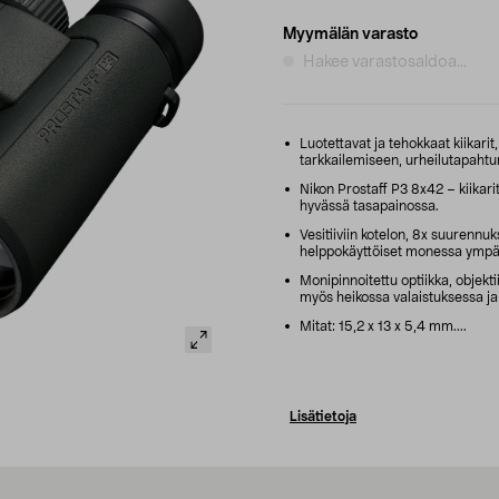
Myymälän varasto
Hakee varastosaldoa...
Luotettavat ja tehokkaat kiikarit
tarkkailemiseen, urheilutapahtu
Nikon Prostaff P3 8x42 – kiikarit
hyvässä tasapainossa.
Vesitiiviin kotelon, 8x suurennuk
helppokäyttöiset monessa ympä
Monipinnoitettu optiikka, objekti
myös heikossa valaistuksessa ja
Mitat: 15,2 x 13 x 5,4 mm....
Lisätietoja