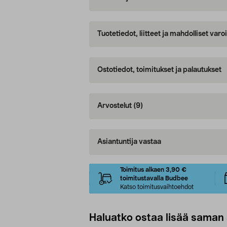
Tuotetiedot, liitteet ja mahdolliset var
Ostotiedot, toimitukset ja palautukset
Arvostelut
(9)
Asiantuntija vastaa
Toimitus alkaen 3,90 €
toimitustavalla Budbee
Katso toimitusvaihtoehdot
Haluatko ostaa lisää saman 