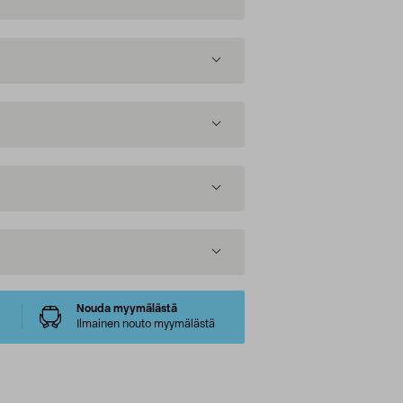
Nouda myymälästä
Ilmainen nouto myymälästä