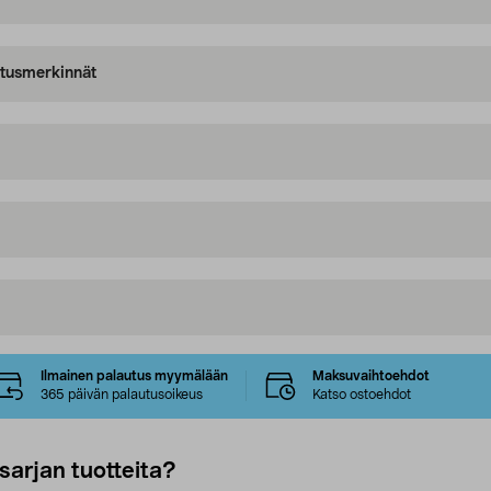
oitusmerkinnät
Ilmainen palautus myymälään
Maksuvaihtoehdot
365 päivän palautusoikeus
Katso ostoehdot
sarjan tuotteita?