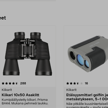
Lisää ostoskoriin
eet
3.5 viidestä
arvostelut
4.0 viidestä
arvostelut
288
16
tähdestä
Kiikarit
Kiikarit
Kiikari 10x50 Asaklitt
Etäisyysmittari golfiin ja
metsästykseen, 5–1 00
Kumipäällystetty kiikari. Prisma
metriä
BAK4. Mukana pehmeä laukku.
Näe pitkälle kuusinkertaisel
suurennuksella – myös sat