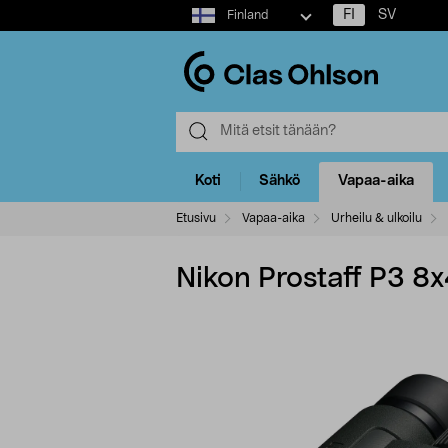
Select
FI
SV
Finland
market
Koti
Sähkö
Vapaa-aika
Etusivu
Vapaa-aika
Urheilu & ulkoilu
Nikon Prostaff P3 8x4