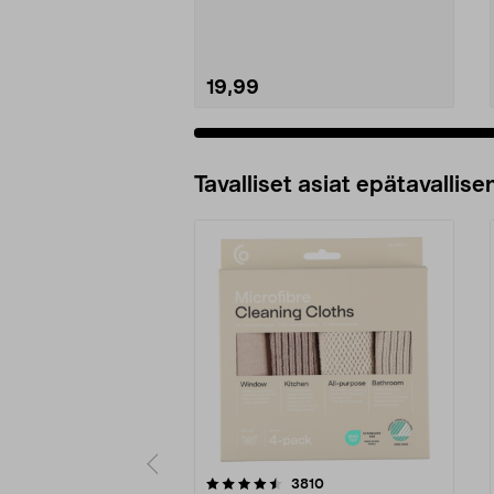
19,99
Tavalliset asiat epätavallisen
5viidestä
4.5viidestä
arvostelut
3810