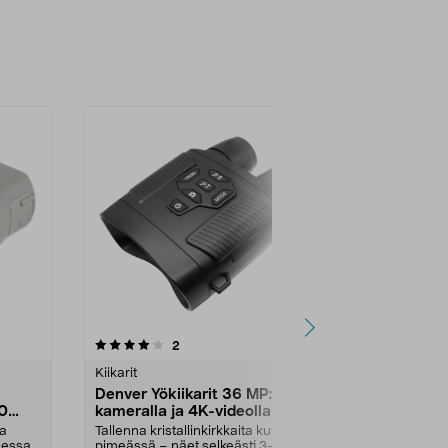
4.0 viidestä
arvostelut
2
1
0.0
tähdestä
tähdestä
Kiikarit
Kiikarit
Denver Yökiikarit 36 MP:n
Nikon Spor
0
kameralla ja 4K-videolla
Kiikarit, mu
la
Tallenna kristallinkirkkaita kuvia
Zoomaa todella
eessa
pimeässä – näet selkeästi 3–300
tarkkaillessa,