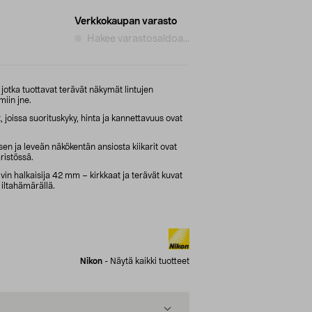
Verkkokaupan varasto
Hakee varastosaldoa...
, jotka tuottavat terävät näkymät lintujen
miin jne.
, joissa suorituskyky, hinta ja kannettavuus ovat
sen ja leveän näkökentän ansiosta kiikarit ovat
ristössä.
ivin halkaisija 42 mm – kirkkaat ja terävät kuvat
 iltahämärällä.
Nikon
-
Näytä kaikki tuotteet