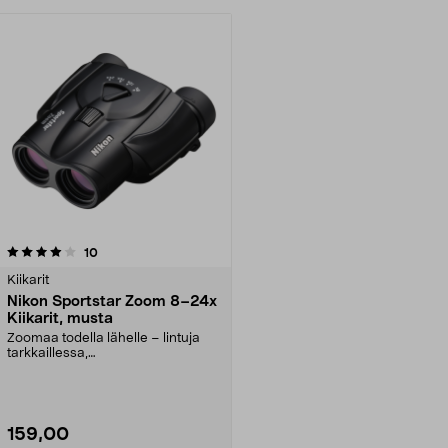
arvostelut
10
Kiikarit
Nikon Sportstar Zoom 8–24x
Kiikarit, musta
Zoomaa todella lähelle – lintuja
tarkkaillessa,
urheilutapahtumissa, metsällä ta...
159,00