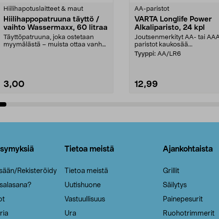
tähdestä
Hiilihapotuslaitteet & maut
AA-paristot
Hiilihappopatruuna täyttö /
VARTA Longlife Power
vaihto Wassermaxx, 60 litraa
Alkaliparisto, 24 kpl
Täyttöpatruuna, joka ostetaan
Joutsenmerkityt AA- tai AA
myymälästä – muista ottaa vanha
paristot kaukosää...
patruuna mukaasi m...
Tyyppi:
AA/LR6
3,00
12,99
Lisää ostoskoriin
Lisää ostoskoriin
ysymyksiä
Tietoa meistä
Ajankohtaista
isään/Rekisteröidy
Tietoa meistä
Grillit
 salasana?
Uutishuone
Säilytys
ot
Vastuullisuus
Painepesurit
ria
Ura
Ruohotrimmerit