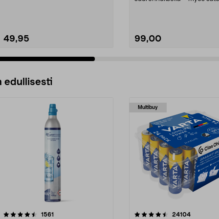
ja sumussa. Etäisy...
49,95
99,00
 edullisesti
Multibuy
4.5viidestä
arvostelut
4.5viidestä
arvostelut
1561
24104