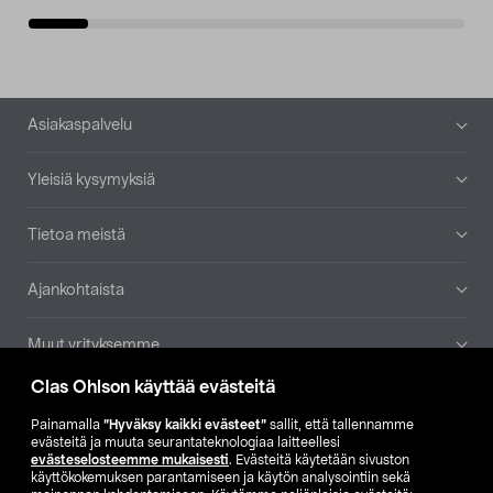
Alatunniste
Asiakaspalvelu
Yleisiä kysymyksiä
Tietoa meistä
Ajankohtaista
Muut yrityksemme
Clas Ohlson käyttää evästeitä
Etsi myymälä
Painamalla
”Hyväksy kaikki evästeet”
sallit, että tallennamme
evästeitä ja muuta seurantateknologiaa laitteellesi
SE
NO
FI
evästeselosteemme mukaisesti
. Evästeitä käytetään sivuston
käyttökokemuksen parantamiseen ja käytön analysointiin sekä
FI
SV