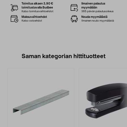
Toimitus alkaen 3,90 €
Ilmainen palautus
toimitustavalla Budbee
myymälään
Katso toimitusvaihtoehdot
365 päivän palautusoikeus
Maksuvaihtoehdot
Nouda myymälästä
Katso ostoehdot
Ilmainen nouto myymälästä
Saman kategorian hittituotteet