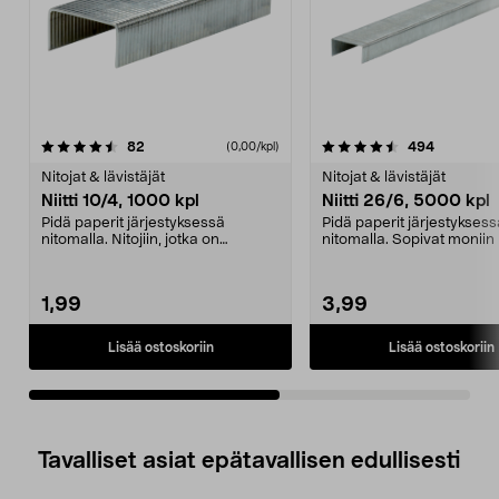
4.5viidestä
arvostelut
4.5viidestä
arvostelut
82
494
(0,00/kpl)
tähdestä
t
Nitojat & lävistäjät
Nitojat & lävistäjät
Niitti 10/4, 1000 kpl
Niitti 26/6, 5000 kpl
Pidä paperit järjestyksessä
Pidä paperit järjestyksess
nitomalla. Nitojiin, jotka on
nitomalla. Sopivat moniin n
tarkoitettu niiteille ...
5000 kpl.
1,99
3,99
Lisää ostoskoriin
Lisää ostoskoriin
Tavalliset asiat epätavallisen edullisesti