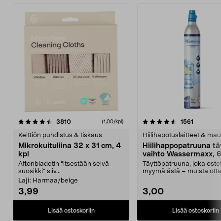
4.5viidestä
arvostelut
4.5viidestä
arvostelu
3810
1561
(1,00/kpl)
tähdestä
t
Keittiön puhdistus & tiskaus
Hiilihapotuslaitteet & mau
Mikrokuituliina 32 x 31 cm, 4
Hiilihappopatruuna tä
kpl
vaihto Wassermaxx, 6
Aftonbladetin "itsestään selvä
Täyttöpatruuna, joka ost
suosikki" siiv...
myymälästä – muista ott
patruuna mukaasi m...
Laji:
Harmaa/beige
3,99
3,00
Lisää ostoskoriin
Lisää ostoskoriin