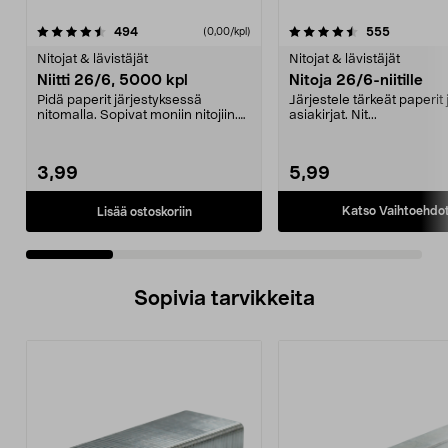
4.5 viidestä
arvostelut
4.0 viidestä
arvostelut
494
555
(0,00/kpl)
tähdestä
t
Nitojat & lävistäjät
Nitojat & lävistäjät
Niitti 26/6, 5000 kpl
Nitoja 26/6-niitille
Pidä paperit järjestyksessä
Järjestele tärkeät paperit 
nitomalla. Sopivat moniin nitojiin.
asiakirjat. Nit...
5000 kpl.
3,99
5,99
Katso Vaihtoehdo
Lisää ostoskoriin
Sopivia tarvikkeita