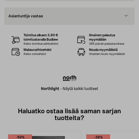
Asiantuntija vastaa
Toimitus alkaen 3,90 €
Ilmainen palautus
toimitustavalla Budbee
myymälään
Katso toimitusvaihtoehdot
365 päivän palautusoikeus
Maksuvaihtoehdot
Nouda myymälästä
Katso ostoehdot
Ilmainen nouto myymälästä
Northlight
-
Näytä kaikki tuotteet
Haluatko ostaa lisää saman sarjan
tuotteita?
-50%
-36%