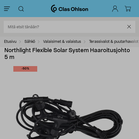
Etusivu
Sähkö
Valaisimet & valaistus
Terassivalot & puutarhavalot
Northlight Flexible Solar System Haaroitusjohto
5 m
-50%