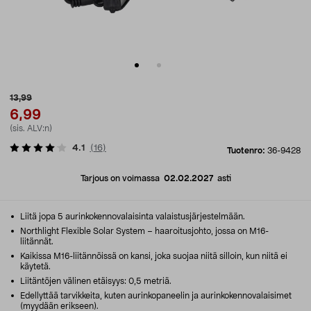
13,99
6,99
(sis. ALV:n)
4.1
(
16
)
Tuotenro:
36-9428
Tarjous on voimassa
02.02.2027
asti
Liitä jopa 5 aurinkokennovalaisinta valaistusjärjestelmään.
Northlight Flexible Solar System – haaroitusjohto, jossa on M16-
liitännät.
Kaikissa M16-liitännöissä on kansi, joka suojaa niitä silloin, kun niitä ei
käytetä.
Liitäntöjen välinen etäisyys: 0,5 metriä.
Edellyttää tarvikkeita, kuten aurinkopaneelin ja aurinkokennovalaisimet
(myydään erikseen).