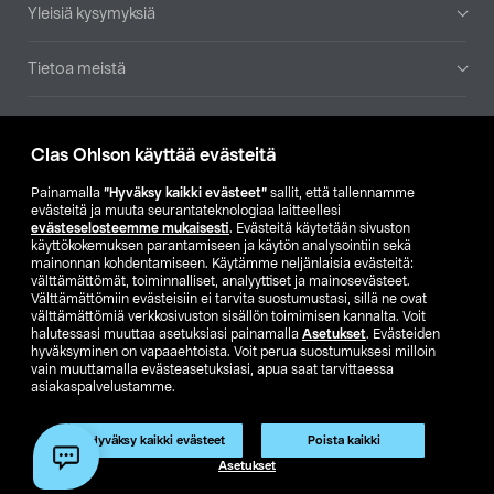
Yleisiä kysymyksiä
Tietoa meistä
Ajankohtaista
Clas Ohlson käyttää evästeitä
Muut yrityksemme
Painamalla
”Hyväksy kaikki evästeet”
sallit, että tallennamme
evästeitä ja muuta seurantateknologiaa laitteellesi
evästeselosteemme mukaisesti
. Evästeitä käytetään sivuston
Etsi myymälä
käyttökokemuksen parantamiseen ja käytön analysointiin sekä
mainonnan kohdentamiseen. Käytämme neljänlaisia evästeitä:
välttämättömät, toiminnalliset, analyyttiset ja mainosevästeet.
SE
NO
FI
Välttämättömiin evästeisiin ei tarvita suostumustasi, sillä ne ovat
välttämättömiä verkkosivuston sisällön toimimisen kannalta. Voit
FI
SV
halutessasi muuttaa asetuksiasi painamalla
Asetukset
. Evästeiden
hyväksyminen on vapaaehtoista. Voit perua suostumuksesi milloin
vain muuttamalla evästeasetuksiasi, apua saat tarvittaessa
asiakaspalvelustamme.
Hyväksy kaikki evästeet
Poista kaikki
Asetukset
Club Clas
Ostoehdot
Tietosuojaseloste