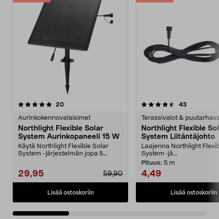
4.5viidestä
arvostelut
4.5viidestä
arvostelut
20
43
tähdestä
t
Aurinkokennovalaisimet
Terassivalot & puutarhava
Northlight Flexible Solar
Northlight Flexible So
System Aurinkopaneeli 15 W
System Liitäntäjohto
Käytä Northlight Flexible Solar
Laajenna Northlight Flexi
System -järjestelmän jopa 5
System ‑jä...
valaisinta aurinkoen...
Pituus:
5 m
29,95
4,49
59,90
Lisää ostoskoriin
Lisää ostoskoriin