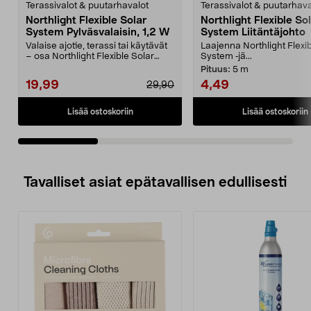
Terassivalot & puutarhavalot
Terassivalot & puutarhava
Northlight Flexible Solar
Northlight Flexible So
System Pylväsvalaisin, 1,2 W
System Liitäntäjohto
Valaise ajotie, terassi tai käytävät
Laajenna Northlight Flexi
– osa Northlight Flexible Solar
System ‑jä...
System ‑jär...
Pituus:
5 m
19,99
4,49
29,90
Lisää ostoskoriin
Lisää ostoskoriin
Tavalliset asiat epätavallisen edullisesti