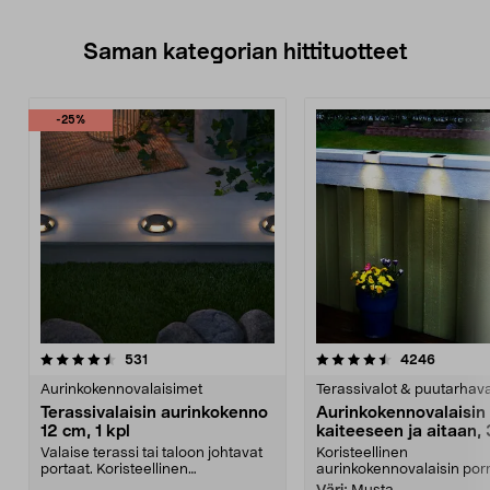
Saman kategorian hittituotteet
-25%
4.5 viidestä
arvostelut
4.5 viidestä
arvostel
531
4246
tähdestä
t
Aurinkokennovalaisimet
Terassivalot & puutarhava
Terassivalaisin aurinkokenno
Aurinkokennovalaisin
12 cm, 1 kpl
kaiteeseen ja aitaan, 
Valaise terassi tai taloon johtavat
Koristeellinen
portaat. Koristeellinen
aurinkokennovalaisin porr
aurinkokennovalaisin...