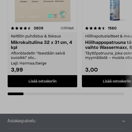
4.5viidestä
arvostelut
4.5viidestä
arvostel
3809
1560
(1,00/kpl)
tähdestä
t
Keittiön puhdistus & tiskaus
Hiilihapotuslaitteet & mau
Mikrokuituliina 32 x 31 cm, 4
Hiilihappopatruuna tä
kpl
vaihto Wassermaxx, 6
Aftonbladetin "itsestään selvä
Täyttöpatruuna, joka ost
suosikki" siiv...
myymälästä – muista ott
patruuna mukaasi m...
Laji:
Harmaa/beige
3,99
3,00
Lisää ostoskoriin
Lisää ostoskoriin
Alatunniste
Asiakaspalvelu