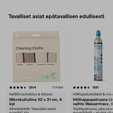
minuuttia käyttöaikaa.
• Mukana laturi ja puhdistusharja.
Tavalliset asiat epätavallisen edullisesti
4.5viidestä
arvostelut
4.5viidestä
arvostelu
3814
1561
(1,00/kpl)
tähdestä
t
Keittiön puhdistus & tiskaus
Hiilihapotuslaitteet & mau
Mikrokuituliina 32 x 31 cm, 4
Hiilihappopatruuna tä
kpl
vaihto Wassermaxx, 6
Aftonbladetin "itsestään selvä
Täyttöpatruuna, joka ost
suosikki" siiv...
myymälästä – muista ott