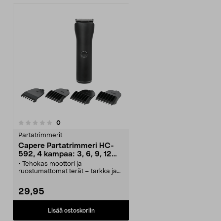
arvostelut
0
Partatrimmerit
Capere Partatrimmeri HC-
592, 4 kampaa: 3, 6, 9, 12
mm
• Tehokas moottori ja
ruostumattomat terät – tarkka ja
siisti lopputulos joka kerta.
• Capere HC-592 -partatrimmeri –
29,95
johdoton ja ladattava.
• Neljä kiinteää ohjauskampaa (3,
6, 9 ja 12 mm) – valitse tyylisi.
Lisää ostoskoriin
• Nopea lataus 90 minuuttia – 60