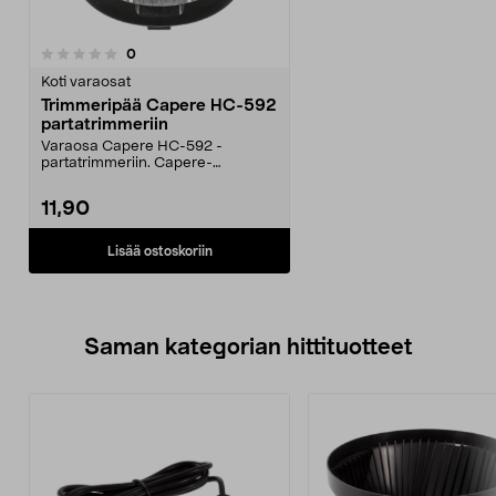
arvostelut
0
Koti varaosat
Trimmeripää Capere HC-592
partatrimmeriin
Varaosa Capere HC-592 -
partatrimmeriin. Capere-
trimmerin teräyksikkö –
palauttaa...
11,90
Lisää ostoskoriin
Saman kategorian hittituotteet