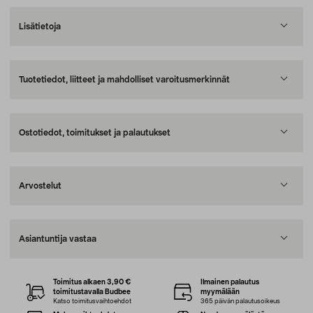
Lisätietoja
Tuotetiedot, liitteet ja mahdolliset varoitusmerkinnät
Ostotiedot, toimitukset ja palautukset
Arvostelut
Asiantuntija vastaa
Toimitus alkaen 3,90 €
Ilmainen palautus
toimitustavalla Budbee
myymälään
Katso toimitusvaihtoehdot
365 päivän palautusoikeus