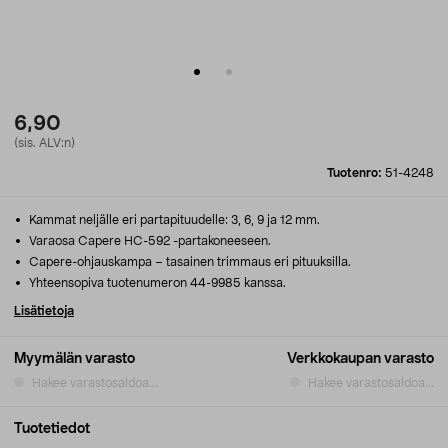
6,90
(sis. ALV:n)
Tuotenro:
51-4248
Kammat neljälle eri partapituudelle: 3, 6, 9 ja 12 mm.
Varaosa Capere HC-592 -partakoneeseen.
Capere-ohjauskampa – tasainen trimmaus eri pituuksilla.
Yhteensopiva tuotenumeron 44-9985 kanssa.
Lisätietoja
Myymälän varasto
Verkkokaupan varasto
Hakee varastosaldoa...
Hakee varastosaldoa...
Tuotetiedot