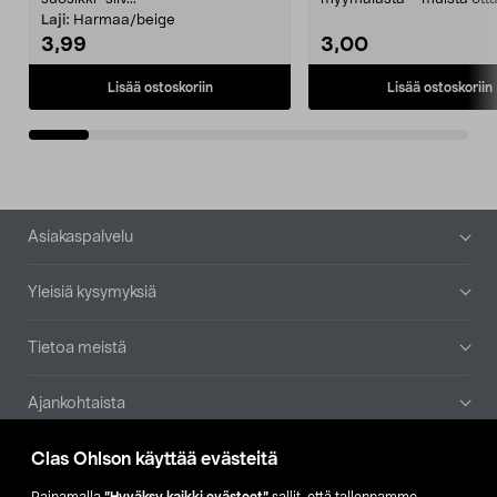
patruuna mukaasi m...
Laji:
Harmaa/beige
3,99
3,00
Lisää ostoskoriin
Lisää ostoskoriin
Alatunniste
Asiakaspalvelu
Yleisiä kysymyksiä
Tietoa meistä
Ajankohtaista
Clas Ohlson käyttää evästeitä
Muut yrityksemme