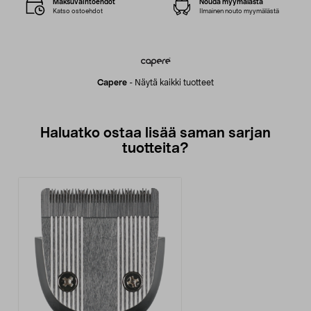
Maksuvaihtoehdot
Nouda myymälästä
Katso ostoehdot
Ilmainen nouto myymälästä
Capere
-
Näytä kaikki tuotteet
Haluatko ostaa lisää saman sarjan
tuotteita?