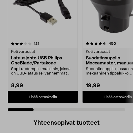
4.5 viidestä
arvostelut
3.0 viidestä
arvostelu
121
450
tähdestä
t
Koti varaosat
Koti varaosat
Latausjohto USB Philips
Suodatinsuppilo
OneBlade/Partakone
Moccamaster, manuaa
tippalukko
Sopii uudempiin malleihin, joissa
Suodatinsuppilo, jossa on
on USB-lataus (ei vanhemmat
mekaaninen tippalukko.
mallit, joissa on ...
Moccamaster-kahvinkeittim
8,99
19,99
Lisää ostoskoriin
Lisää ostoskoriin
Yhteensopivat tuotteet