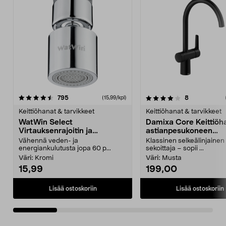
4.0 viidestä
arvostelut
4.5 viidestä
arvostelut
795
8
(15,99/kpl)
tähdestä
t
Keittiöhanat & tarvikkeet
Keittiöhanat & tarvikkeet
WatWin Select
Damixa Core Keittiöh
Virtauksenrajoitin ja
astianpesukoneen
pallonivel, keittiöhanaan
sulkuventtiili
Vähennä veden- ja
Klassinen selkeälinjainen
energiankulutusta jopa 60 p...
sekoittaja – sopii ...
Väri:
Kromi
Väri:
Musta
15,99
199,00
Lisää ostoskoriin
Lisää ostoskoriin