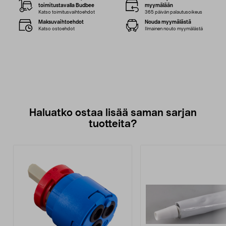
toimitustavalla Budbee
myymälään
Katso toimitusvaihtoehdot
365 päivän palautusoikeus
Maksuvaihtoehdot
Nouda myymälästä
Katso ostoehdot
Ilmainen nouto myymälästä
Haluatko ostaa lisää saman sarjan
tuotteita?