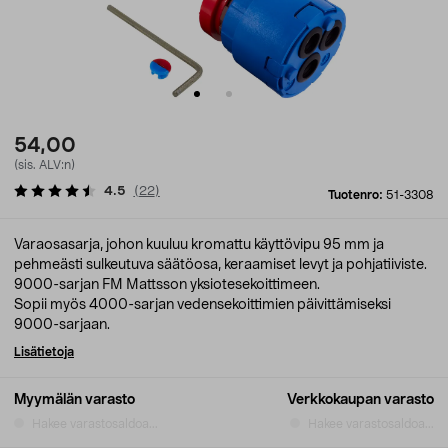
54,00
(sis. ALV:n)
4.5
(
22
)
Tuotenro:
51-3308
Varaosasarja, johon kuuluu kromattu käyttövipu 95 mm ja
pehmeästi sulkeutuva säätöosa, keraamiset levyt ja pohjatiiviste.
9000-sarjan FM Mattsson yksiotesekoittimeen.
Sopii myös 4000-sarjan vedensekoittimien päivittämiseksi
9000-sarjaan.
Lisätietoja
Myymälän varasto
Verkkokaupan varasto
Hakee varastosaldoa...
Hakee varastosaldoa...