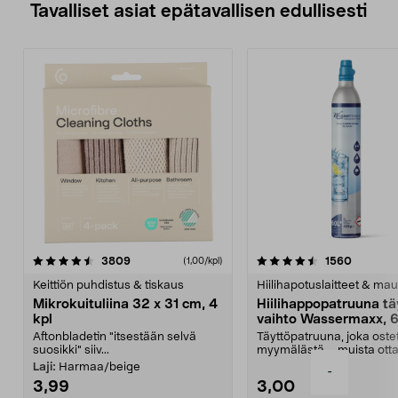
Tavalliset asiat epätavallisen edullisesti
4.5viidestä
arvostelut
4.5viidestä
arvostel
3809
1560
(1,00/kpl)
tähdestä
t
Keittiön puhdistus & tiskaus
Hiilihapotuslaitteet & mau
Mikrokuituliina 32 x 31 cm, 4
Hiilihappopatruuna tä
kpl
vaihto Wassermaxx, 6
Aftonbladetin "itsestään selvä
Täyttöpatruuna, joka ost
suosikki" siiv...
myymälästä – muista ott
patruuna mukaasi m...
Laji:
Harmaa/beige
-
3,99
3,00