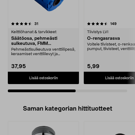
4.5viidestä
arvostelut
3.5viidestä
arvostelut
31
149
tähdestä
t
Keittiöhanat & tarvikkeet
Tiivistys LVI
Säätöosa, pehmeästi
O-rengasrasva
sulkeutuva, FMM
Voitele tiivisteet, o-renkaa
9000-/9000E-sarjan
pumput, tiivisteet, venttiili
Pehmeästisulkeutuva venttiilipesä,
yksiotesekoittimeen.
Hyväksytty eli...
keraamiset venttililevyt ja
pohjatiivisteet F...
37,95
5,99
Lisää ostoskoriin
Lisää ostoskoriin
Saman kategorian hittituotteet