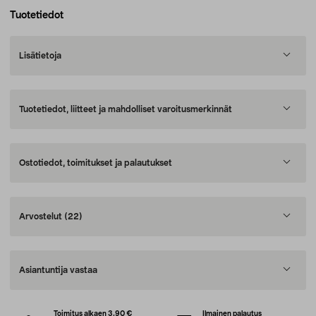
Tuotetiedot
Lisätietoja
Tuotetiedot, liitteet ja mahdolliset varoitusmerkinnät
Ostotiedot, toimitukset ja palautukset
Arvostelut
(22)
Asiantuntija vastaa
Toimitus alkaen 3,90 €
Ilmainen palautus