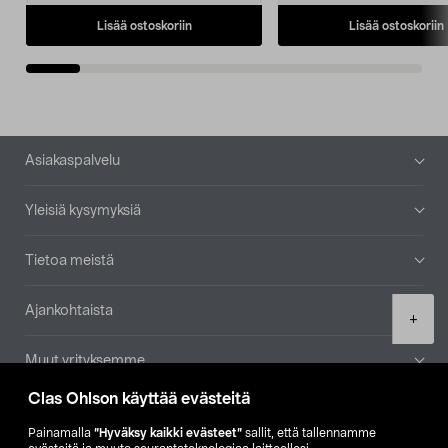
Lisää ostoskoriin
Lisää ostoskoriin
Alatunniste
Asiakaspalvelu
Yleisiä kysymyksiä
Tietoa meistä
Ajankohtaista
Product
+
quantity
Muut yrityksemme
Clas Ohlson käyttää evästeitä
Etsi myymälä
Painamalla
”Hyväksy kaikki evästeet”
sallit, että tallennamme